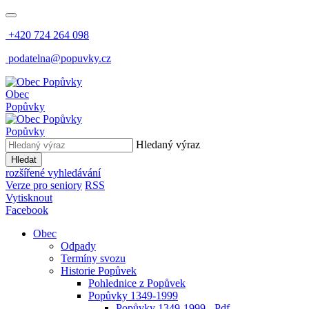
+420 724 264 098
podatelna@popuvky.cz
Obec
Popůvky
Popůvky
Hledaný výraz
Hledat
rozšířené vyhledávání
Verze pro seniory
RSS
Vytisknout
Facebook
Obec
Odpady
Termíny svozu
Historie Popůvek
Pohlednice z Popůvek
Popůvky 1349-1999
Popůvky 1349-1999 - Pdf