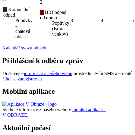
2
Komunální
BIO odpad
odpad
od domu
Popůvky
1
3
4
5
Popůvky
-
(Brno-
chatová
venkov)
oblast
Kalendář svozu odpadu
Přihlášení k odběru zpráv
Dostávejte
informace z našeho webu
prostřednictvím SMS a e-mailů
Chci se zaregistrovat
Mobilní aplikace
Sledujte informace z našeho webu v
mobilní aplikaci –
V OBRAZE.
Aktuální počasí