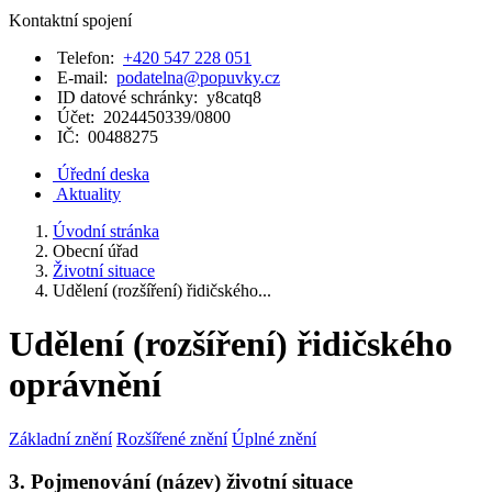
Kontaktní spojení
Telefon:
+420 547 228 051
E-mail:
podatelna@popuvky.cz
ID datové schránky:
y8catq8
Účet:
2024450339/0800
IČ:
00488275
Úřední deska
Aktuality
Úvodní stránka
Obecní úřad
Životní situace
Udělení (rozšíření) řidičského...
Udělení (rozšíření) řidičského
oprávnění
Základní znění
Rozšířené znění
Úplné znění
3. Pojmenování (název) životní situace