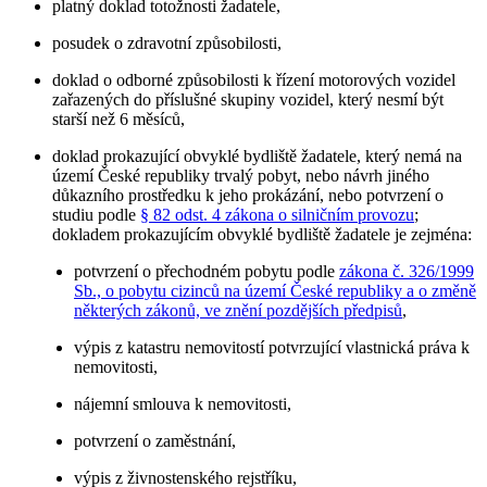
platný doklad totožnosti žadatele,
posudek o zdravotní způsobilosti,
doklad o odborné způsobilosti k řízení motorových vozidel
zařazených do příslušné skupiny vozidel, který nesmí být
starší než 6 měsíců,
doklad prokazující obvyklé bydliště žadatele, který nemá na
území České republiky trvalý pobyt, nebo návrh jiného
důkazního prostředku k jeho prokázání, nebo potvrzení o
studiu podle
§ 82 odst. 4 zákona o silničním provozu
;
dokladem prokazujícím obvyklé bydliště žadatele je zejména:
potvrzení o přechodném pobytu podle
zákona č. 326/1999
Sb., o pobytu cizinců na území České republiky a o změně
některých zákonů, ve znění pozdějších předpisů
,
výpis z katastru nemovitostí potvrzující vlastnická práva k
nemovitosti,
nájemní smlouva k nemovitosti,
potvrzení o zaměstnání,
výpis z živnostenského rejstříku,