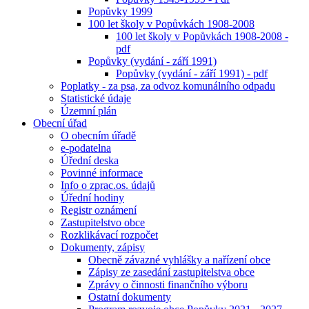
Popůvky 1999
100 let školy v Popůvkách 1908-2008
100 let školy v Popůvkách 1908-2008 -
pdf
Popůvky (vydání - září 1991)
Popůvky (vydání - září 1991) - pdf
Poplatky - za psa, za odvoz komunálního odpadu
Statistické údaje
Územní plán
Obecní úřad
O obecním úřadě
e-podatelna
Úřední deska
Povinné informace
Info o zprac.os. údajů
Úřední hodiny
Registr oznámení
Zastupitelstvo obce
Rozklikávací rozpočet
Dokumenty, zápisy
Obecně závazné vyhlášky a nařízení obce
Zápisy ze zasedání zastupitelstva obce
Zprávy o činnosti finančního výboru
Ostatní dokumenty