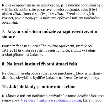
Řidičské oprávnění nelze udělit osobě, jejíž řidičské oprávnění bylo
v jiném členském státě pozastaveno nebo odejmuto, nebo jí byl
uložen zákaz činnosti spočívající v zákazu řízení motorových
vozidel, pokud neuplynula lhůta pro opětovné udělení řidičského
oprávnění.
7. Jakým způsobem můžete zahájit řešení životní
situace
Podáním žádosti o udělení řidičského oprávnění, která je od
19.1.2013 tisknuta ze systému registru řidičů, a tudíž vyžaduje
osobní přítomnost žadatele.
8. Na které instituci životní situaci řešit
Na obecním úřadu obce s rozšířenou působností, který je příslušný
dle místa obvyklého bydliště žadatele na území České republiky.
10. Jaké doklady je nutné mít s sebou
K žádosti o udělení řidičského oprávnění je nutné doložit náležitosti
stanovené v
§ 92 odst. 4 zákona o silničním provozu
, kterými jsou: