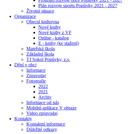
Program rozvoje obce Popůvky 2021 - 2027
Plán rozvoje sportu Popůvky 2021 - 2027
Životní situace
Organizace
Obecní knihovna
Nové knihy
Nové knihy z VF
Online - katalog
E - knihy (ke stažení)
Mateřská škola
Základní škola
TJ Sokol Popůvky, z.s.
Dění v obci
Informace
Zpravodaj
Fotografie
2022
2021
Archiv
Informace od nás
Mobilní aplikace V obraze
Video zpravodaj
Kontakty
Kontaktní informace
Důležité odkazy