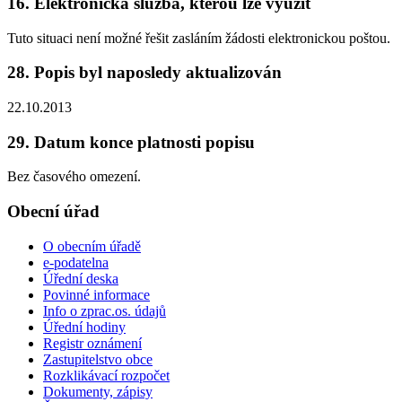
16. Elektronická služba, kterou lze využít
Tuto situaci není možné řešit zasláním žádosti elektronickou poštou.
28. Popis byl naposledy aktualizován
22.10.2013
29. Datum konce platnosti popisu
Bez časového omezení.
Obecní úřad
O obecním úřadě
e-podatelna
Úřední deska
Povinné informace
Info o zprac.os. údajů
Úřední hodiny
Registr oznámení
Zastupitelstvo obce
Rozklikávací rozpočet
Dokumenty, zápisy