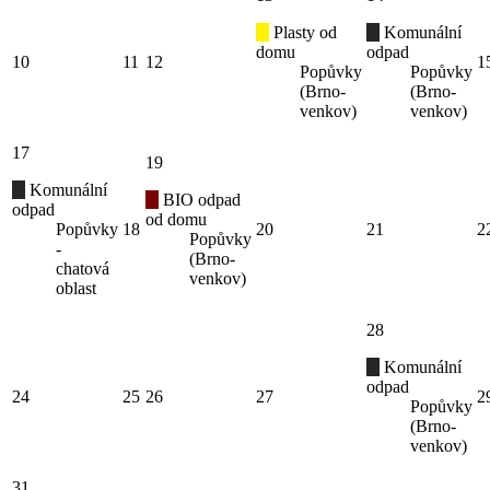
Plasty od
Komunální
domu
odpad
10
11
12
1
Popůvky
Popůvky
(Brno-
(Brno-
venkov)
venkov)
17
19
Komunální
BIO odpad
odpad
od domu
Popůvky
18
20
21
2
Popůvky
-
(Brno-
chatová
venkov)
oblast
28
Komunální
odpad
24
25
26
27
2
Popůvky
(Brno-
venkov)
31