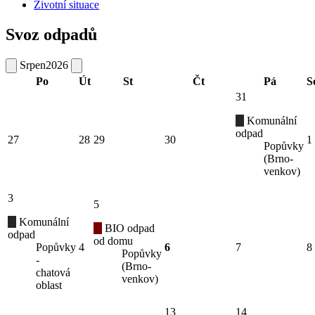
Životní situace
Svoz odpadů
Srpen
2026
Po
Út
St
Čt
Pá
S
31
Komunální
odpad
27
28
29
30
1
Popůvky
(Brno-
venkov)
3
5
Komunální
BIO odpad
odpad
od domu
Popůvky
4
6
7
8
Popůvky
-
(Brno-
chatová
venkov)
oblast
13
14