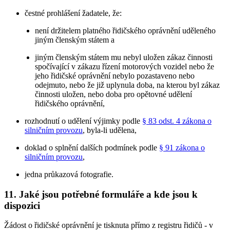
čestné prohlášení žadatele, že:
není držitelem platného řidičského oprávnění uděleného
jiným členským státem a
jiným členským státem mu nebyl uložen zákaz činnosti
spočívající v zákazu řízení motorových vozidel nebo že
jeho řidičské oprávnění nebylo pozastaveno nebo
odejmuto, nebo že již uplynula doba, na kterou byl zákaz
činnosti uložen, nebo doba pro opětovné udělení
řidičského oprávnění,
rozhodnutí o udělení výjimky podle
§ 83 odst. 4 zákona o
silničním provozu
, byla-li udělena,
doklad o splnění dalších podmínek podle
§ 91 zákona o
silničním provozu
,
jedna průkazová fotografie.
11. Jaké jsou potřebné formuláře a kde jsou k
dispozici
Žádost o řidičské oprávnění je tisknuta přímo z registru řidičů - v