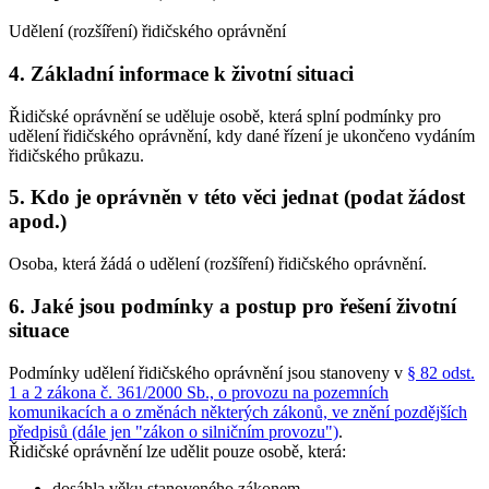
Udělení (rozšíření) řidičského oprávnění
4. Základní informace k životní situaci
Řidičské oprávnění se uděluje osobě, která splní podmínky pro
udělení řidičského oprávnění, kdy dané řízení je ukončeno vydáním
řidičského průkazu.
5. Kdo je oprávněn v této věci jednat (podat žádost
apod.)
Osoba, která žádá o udělení (rozšíření) řidičského oprávnění.
6. Jaké jsou podmínky a postup pro řešení životní
situace
Podmínky udělení řidičského oprávnění jsou stanoveny v
§ 82 odst.
1 a 2 zákona č. 361/2000 Sb., o provozu na pozemních
komunikacích a o změnách některých zákonů, ve znění pozdějších
předpisů (dále jen "zákon o silničním provozu")
.
Řidičské oprávnění lze udělit pouze osobě, která:
dosáhla věku stanoveného zákonem,