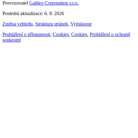
Provozovatel
Galileo Corporation s.r.o.
Poslední aktualizace: 6. 8. 2026
Změna vzhledu
,
Struktura stránek
,
Vytisknout
Prohlášení o přístupnosti
,
Cookies
,
Cookies
,
Prohlášení o ochraně
soukromí