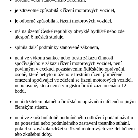
je zdravotně způsobilá k řízení motorových vozidel,
je odborně způsobilá k řízení motorových vozidel,
má na území České republiky obvyklé bydliště nebo zde
alespoň 6 měsíců studuje,
splnila další podmínky stanovené zákonem,
není ve výkonu sankce nebo trestu zákazu činnosti
spočívajícího v zákazu řízení motorových vozidel, není
povinným v exekuci pozastavením řidičského oprávnění,
osobě, které nebylo uloženo v trestním řízení přiměřené
omezení spočívající ve zdržení se řízení motorových vozidel,
nebo osobě, která nemá v registru řidičů zaznamenáno 12
bodů,
není držitelem platného řidičského oprávnění uděleného jiným
členským státem,
není ve zkušební době podmíněného odložení podání návrhu
na potrestání nebo podmíněného zastavení trestního stíhání,
pokud se zavázala zdržet se řízení motorových vozidel během
této zkušební doby.