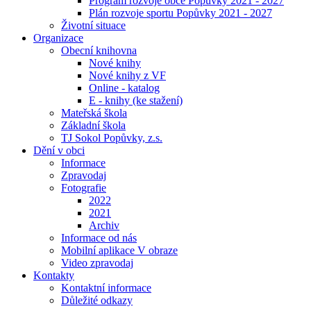
Program rozvoje obce Popůvky 2021 - 2027
Plán rozvoje sportu Popůvky 2021 - 2027
Životní situace
Organizace
Obecní knihovna
Nové knihy
Nové knihy z VF
Online - katalog
E - knihy (ke stažení)
Mateřská škola
Základní škola
TJ Sokol Popůvky, z.s.
Dění v obci
Informace
Zpravodaj
Fotografie
2022
2021
Archiv
Informace od nás
Mobilní aplikace V obraze
Video zpravodaj
Kontakty
Kontaktní informace
Důležité odkazy