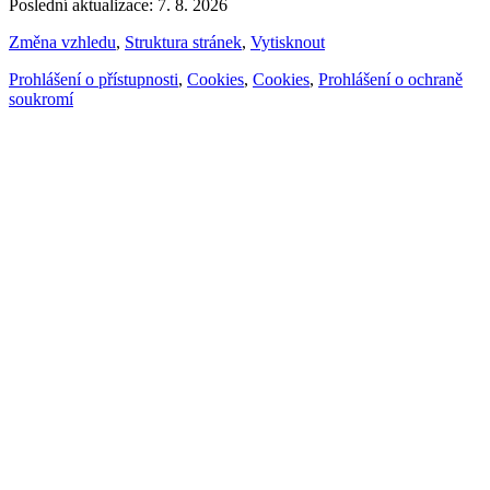
Poslední aktualizace: 7. 8. 2026
Změna vzhledu
,
Struktura stránek
,
Vytisknout
Prohlášení o přístupnosti
,
Cookies
,
Cookies
,
Prohlášení o ochraně
soukromí