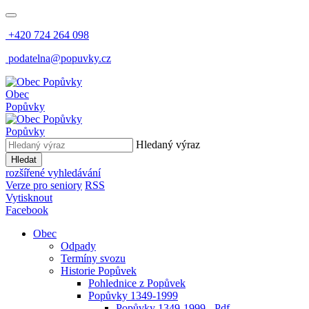
+420 724 264 098
podatelna@popuvky.cz
Obec
Popůvky
Popůvky
Hledaný výraz
Hledat
rozšířené vyhledávání
Verze pro seniory
RSS
Vytisknout
Facebook
Obec
Odpady
Termíny svozu
Historie Popůvek
Pohlednice z Popůvek
Popůvky 1349-1999
Popůvky 1349-1999 - Pdf