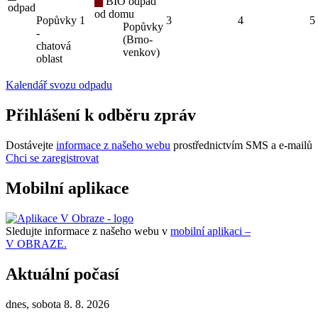
BIO odpad
odpad
od domu
Popůvky
1
3
4
5
Popůvky
-
(Brno-
chatová
venkov)
oblast
Kalendář svozu odpadu
Přihlášení k odběru zpráv
Dostávejte
informace z našeho webu
prostřednictvím SMS a e-mailů
Chci se zaregistrovat
Mobilní aplikace
Sledujte informace z našeho webu v
mobilní aplikaci –
V OBRAZE.
Aktuální počasí
dnes, sobota 8. 8. 2026