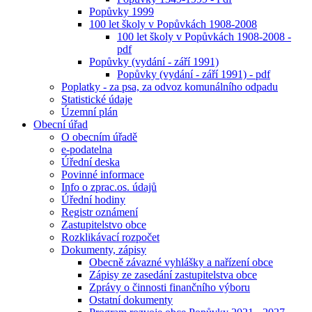
Popůvky 1999
100 let školy v Popůvkách 1908-2008
100 let školy v Popůvkách 1908-2008 -
pdf
Popůvky (vydání - září 1991)
Popůvky (vydání - září 1991) - pdf
Poplatky - za psa, za odvoz komunálního odpadu
Statistické údaje
Územní plán
Obecní úřad
O obecním úřadě
e-podatelna
Úřední deska
Povinné informace
Info o zprac.os. údajů
Úřední hodiny
Registr oznámení
Zastupitelstvo obce
Rozklikávací rozpočet
Dokumenty, zápisy
Obecně závazné vyhlášky a nařízení obce
Zápisy ze zasedání zastupitelstva obce
Zprávy o činnosti finančního výboru
Ostatní dokumenty