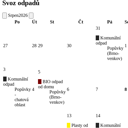
Svoz odpadů
Srpen
2026
Po
Út
St
Čt
Pá
S
31
Komunální
odpad
27
28
29
30
1
Popůvky
(Brno-
venkov)
3
5
Komunální
BIO odpad
odpad
od domu
Popůvky
4
6
7
8
Popůvky
-
(Brno-
chatová
venkov)
oblast
13
14
Plasty od
Komunální