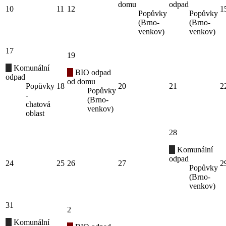
domu
odpad
10
11
12
1
Popůvky
Popůvky
(Brno-
(Brno-
venkov)
venkov)
17
19
Komunální
BIO odpad
odpad
od domu
Popůvky
18
20
21
2
Popůvky
-
(Brno-
chatová
venkov)
oblast
28
Komunální
odpad
24
25
26
27
2
Popůvky
(Brno-
venkov)
31
2
Komunální