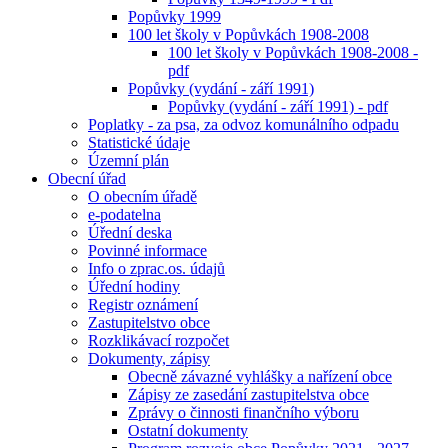
Popůvky 1999
100 let školy v Popůvkách 1908-2008
100 let školy v Popůvkách 1908-2008 -
pdf
Popůvky (vydání - září 1991)
Popůvky (vydání - září 1991) - pdf
Poplatky - za psa, za odvoz komunálního odpadu
Statistické údaje
Územní plán
Obecní úřad
O obecním úřadě
e-podatelna
Úřední deska
Povinné informace
Info o zprac.os. údajů
Úřední hodiny
Registr oznámení
Zastupitelstvo obce
Rozklikávací rozpočet
Dokumenty, zápisy
Obecně závazné vyhlášky a nařízení obce
Zápisy ze zasedání zastupitelstva obce
Zprávy o činnosti finančního výboru
Ostatní dokumenty