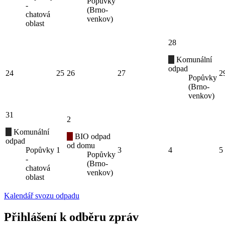
Popůvky
-
(Brno-
chatová
venkov)
oblast
28
Komunální
odpad
24
25
26
27
2
Popůvky
(Brno-
venkov)
31
2
Komunální
BIO odpad
odpad
od domu
Popůvky
1
3
4
5
Popůvky
-
(Brno-
chatová
venkov)
oblast
Kalendář svozu odpadu
Přihlášení k odběru zpráv