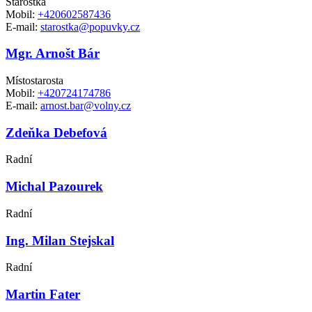
Starostka
Mobil:
+420602587436
E-mail:
starostka@popuvky.cz
Mgr. Arnošt Bár
Místostarosta
Mobil:
+420724174786
E-mail:
arnost.bar@volny.cz
Zdeňka Debefová
Radní
Michal Pazourek
Radní
Ing. Milan Stejskal
Radní
Martin Fater