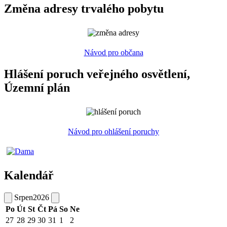
Změna adresy trvalého pobytu
Návod pro občana
Hlášení poruch veřejného osvětlení,
Územní plán
Návod pro ohlášení poruchy
Kalendář
Srpen
2026
Po
Út
St
Čt
Pá
So
Ne
27
28
29
30
31
1
2