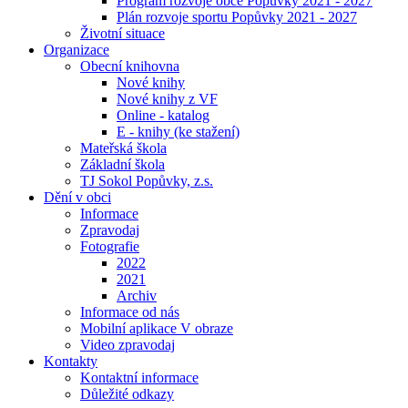
Program rozvoje obce Popůvky 2021 - 2027
Plán rozvoje sportu Popůvky 2021 - 2027
Životní situace
Organizace
Obecní knihovna
Nové knihy
Nové knihy z VF
Online - katalog
E - knihy (ke stažení)
Mateřská škola
Základní škola
TJ Sokol Popůvky, z.s.
Dění v obci
Informace
Zpravodaj
Fotografie
2022
2021
Archiv
Informace od nás
Mobilní aplikace V obraze
Video zpravodaj
Kontakty
Kontaktní informace
Důležité odkazy