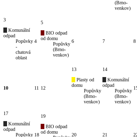
(Brno-
venkov)
3
5
Komunální
BIO odpad
odpad
od domu
Popůvky
4
6
7
8
Popůvky
-
(Brno-
chatová
venkov)
oblast
13
14
Plasty od
Komunální
domu
odpad
10
11
12
1
Popůvky
Popůvky
(Brno-
(Brno-
venkov)
venkov)
17
19
Komunální
BIO odpad
odpad
od domu
Popůvky
18
20
21
2