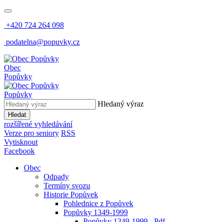
+420 724 264 098
podatelna@popuvky.cz
Obec
Popůvky
Popůvky
Hledaný výraz
Hledat
rozšířené vyhledávání
Verze pro seniory
RSS
Vytisknout
Facebook
Obec
Odpady
Termíny svozu
Historie Popůvek
Pohlednice z Popůvek
Popůvky 1349-1999
Popůvky 1349-1999 - Pdf