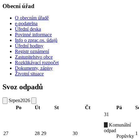
Obecní úřad
O obecním úřadě
e-podatelna
Úřední deska
Povinné informace
Info o zprac.os. údajů
Úřední hodiny
Registr oznámení
Zastupitelstvo obce
Rozklikávací rozpočet
Dokumenty, zápisy
Životní situace
Svoz odpadů
Srpen
2026
Po
Út
St
Čt
Pá
S
31
Komunální
odpad
27
28
29
30
1
Popůvky