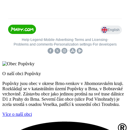
O naší obci Popůvky
Popůvky jsou obec v okrese Brno-venkov v Jihomoravském kraji.
Rozkládají se v katastrálním území Popůvky u Brna, v Bobravské
vrchovině. Zástavbu obce jako jedinou protíná na své trase dálnice
D1 z Prahy do Brna. Severní část obce (ulice Pod Vinohrady) je
zcela srostlá s osadou Veselka, patřící k sousední obci Troubsku.
Více o naší obci