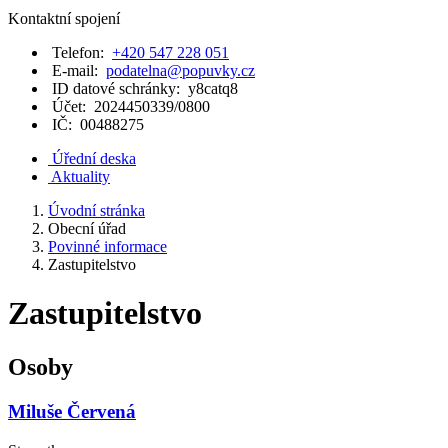
Kontaktní spojení
Telefon:
+420 547 228 051
E-mail:
podatelna@popuvky.cz
ID datové schránky:
y8catq8
Účet:
2024450339/0800
IČ:
00488275
Úřední deska
Aktuality
Úvodní stránka
Obecní úřad
Povinné informace
Zastupitelstvo
Zastupitelstvo
Osoby
Miluše Červená