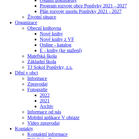
Ostatní dokumenty
Program rozvoje obce Popůvky 2021 - 2027
Plán rozvoje sportu Popůvky 2021 - 2027
Životní situace
Organizace
Obecní knihovna
Nové knihy
Nové knihy z VF
Online - katalog
E - knihy (ke stažení)
Mateřská škola
Základní škola
TJ Sokol Popůvky, z.s.
Dění v obci
Informace
Zpravodaj
Fotografie
2022
2021
Archiv
Informace od nás
Mobilní aplikace V obraze
Video zpravodaj
Kontakty
Kontaktní informace