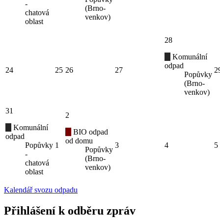
-
(Brno-
chatová
venkov)
oblast
28
Komunální
odpad
24
25
26
27
2
Popůvky
(Brno-
venkov)
31
2
Komunální
BIO odpad
odpad
od domu
Popůvky
1
3
4
5
Popůvky
-
(Brno-
chatová
venkov)
oblast
Kalendář svozu odpadu
Přihlášení k odběru zpráv