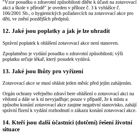
"Vzor posudku o zdravotní způsobilosti dítěte k účasti na zotavovací
akci a škole v přírodě" je uveden v příloze č. 3 k vyhlášce č.
106/2001 Sb., o hygienických požadavcích na zotavovací akce pro
děti, ve znění pozdějších předpisů.
12. Jaké jsou poplatky a jak je lze uhradit
Správní poplatek k ohlášení zotavovací akce není stanoven.
Zpoplatněno je vydání posudku o zdravotní způsobilosti; výši
poplatku určuje lékař, který posudek vydává.
13. Jaké jsou lhůty pro vyřízení
Zotavovací akce se musí ohlásit jeden měsíc před jejím zahájením.
Orgán ochrany veřejného zdraví bere ohlášení o zotavovací akci na
vědomí a dále se k ní nevyjadřuje; pouze v případě, že k místu a
způsobu konání zotavovací akce zaujme negativní stanovisko, zahájí
správní řízení k vydání rozhodnutí o zákazu konání zotavovací akce.
14. Kteří jsou další účastníci (dotčení) řešení životní
situace