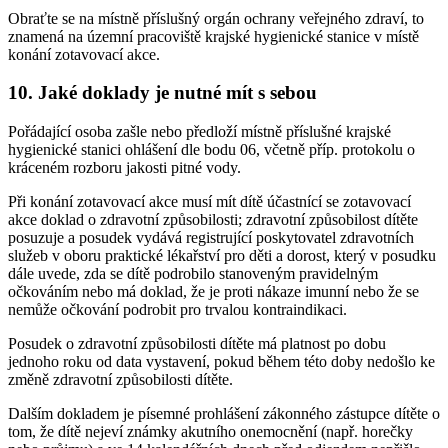
Obraťte se na místně příslušný orgán ochrany veřejného zdraví, to
znamená na územní pracoviště krajské hygienické stanice v místě
konání zotavovací akce.
10. Jaké doklady je nutné mít s sebou
Pořádající osoba zašle nebo předloží místně příslušné krajské
hygienické stanici ohlášení dle bodu 06, včetně příp. protokolu o
kráceném rozboru jakosti pitné vody.
Při konání zotavovací akce musí mít dítě účastnící se zotavovací
akce doklad o zdravotní způsobilosti; zdravotní způsobilost dítěte
posuzuje a posudek vydává registrující poskytovatel zdravotních
služeb v oboru praktické lékařství pro děti a dorost, který v posudku
dále uvede, zda se dítě podrobilo stanoveným pravidelným
očkováním nebo má doklad, že je proti nákaze imunní nebo že se
nemůže očkování podrobit pro trvalou kontraindikaci.
Posudek o zdravotní způsobilosti dítěte má platnost po dobu
jednoho roku od data vystavení, pokud během této doby nedošlo ke
změně zdravotní způsobilosti dítěte.
Dalším dokladem je písemné prohlášení zákonného zástupce dítěte o
tom, že dítě nejeví známky akutního onemocnění (např. horečky