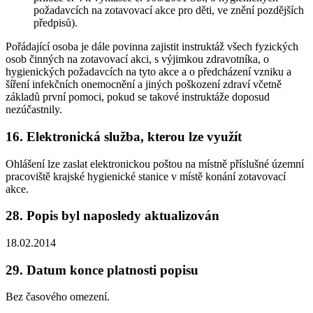
požadavcích na zotavovací akce pro děti, ve znění pozdějších
předpisů).
Pořádající osoba je dále povinna zajistit instruktáž všech fyzických
osob činných na zotavovací akci, s výjimkou zdravotníka, o
hygienických požadavcích na tyto akce a o předcházení vzniku a
šíření infekčních onemocnění a jiných poškození zdraví včetně
základů první pomoci, pokud se takové instruktáže doposud
nezúčastnily.
16. Elektronická služba, kterou lze využít
Ohlášení lze zaslat elektronickou poštou na místně příslušné územní
pracoviště krajské hygienické stanice v místě konání zotavovací
akce.
28. Popis byl naposledy aktualizován
18.02.2014
29. Datum konce platnosti popisu
Bez časového omezení.