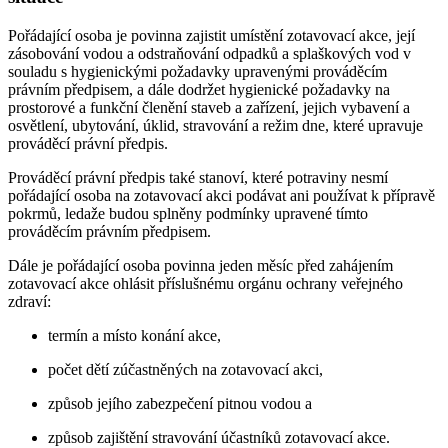
Pořádající osoba je povinna zajistit umístění zotavovací akce, její
zásobování vodou a odstraňování odpadků a splaškových vod v
souladu s hygienickými požadavky upravenými prováděcím
právním předpisem, a dále dodržet hygienické požadavky na
prostorové a funkční členění staveb a zařízení, jejich vybavení a
osvětlení, ubytování, úklid, stravování a režim dne, které upravuje
prováděcí právní předpis.
Prováděcí právní předpis také stanoví, které potraviny nesmí
pořádající osoba na zotavovací akci podávat ani používat k přípravě
pokrmů, ledaže budou splněny podmínky upravené tímto
prováděcím právním předpisem.
Dále je pořádající osoba povinna jeden měsíc před zahájením
zotavovací akce ohlásit příslušnému orgánu ochrany veřejného
zdraví:
termín a místo konání akce,
počet dětí zúčastněných na zotavovací akci,
způsob jejího zabezpečení pitnou vodou a
způsob zajištění stravování účastníků zotavovací akce.