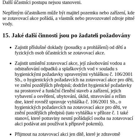
Další účastníci postupu nejsou stanoveni.
Nepřímým účastníkem může být majitel pozemku nebo zařízení, kde
se zotavovací akce pořádá, a vlastník nebo provozovatel zdroje pitné
vody.
15. Jaké další činnosti jsou po žadateli požadovány
Zajistit příslušné doklady (posudky a prohlášení) od dětí a
fyzických osob účastnících se zotavovací akce.
Zajistit umístění zotavovací akce, její zásobování vodou a
odstraňování odpadků a splaškových vod v souladu s
hygienickými požadavky upravenými vyhláškou č. 106/2001
Sb., o hygienických požadavcích na zotavovací akce pro děti,
ve znění pozdějších předpisů; dodržet hygienické požadavky
na prostorové a funkční členění staveb a zařízení, jejich
vybavení a osvětlení, ubytování, úklid, stravování a režim
dne, které rovněž upravuje vyhláška č. 106/2001 Sb., o
hygienických požadavcích na zotavovací akce pro děti, ve
znění pozdějších předpisů (tato vyhláška v příloze č. 1 také
stanoví, které potraviny nesmí pořádající osoba na zotavovací
akci podávat ani používat k přípravě pokrmů).
Přijmout na zotavovací akci jen dítě, které je zdravotně