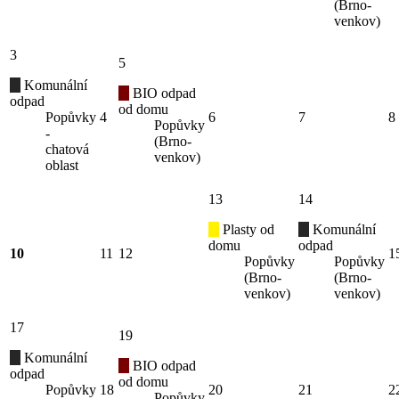
(Brno-
venkov)
3
5
Komunální
BIO odpad
odpad
od domu
Popůvky
4
6
7
8
Popůvky
-
(Brno-
chatová
venkov)
oblast
13
14
Plasty od
Komunální
domu
odpad
10
11
12
1
Popůvky
Popůvky
(Brno-
(Brno-
venkov)
venkov)
17
19
Komunální
BIO odpad
odpad
od domu
Popůvky
18
20
21
2
Popůvky