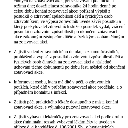
činných na zotavovací akci, při sestavování jídelníčku a
režimu dne; dosažitelnost zdravotníka 24 hodin denně po
celou dobu konání zotavovací akce; pořízení výpisů z
posudků o zdravotní způsobilosti dětí a fyzických osob
zdravotníkem; ve výpisu zdravotník uvede závěr posudku a
který poskytovatel zdravotních služeb posudek vydal; vrácení
posudků o zdravotní způsobilosti po ukončení zotavovací
akce zákonným zástupcům dítěte a fyzickým osobám činným
na zotavovací akci.
Zajistit vedení zdravotnického deníku, seznamu účastníků,
prohlášení a výpisů z posudků o zdravotní způsobilosti dětí a
fyzických osob činných na zotavovací akci a následné
uchování těchto dokumentů po dobu šesti měsíců od skončení
zotavovací akce.
Informovat osobu, která má dítě v péči, o zdravotních
potížích, které dítě v průběhu zotavovací akce prodělalo, a o
případném kontaktu s infekcí.
Zajistit péči praktického lékaře dostupného z místa konání
zotavovací akce, s výjimkou putovní zotavovací akce.
Zajistit vybavení lékárničky pro zotavovací akci podle druhu
akce (minimální rozsah vybavení lékárničky je uveden v
příloze č. 4 k vyhlášce č. 106/2001 Sb., o hygienických