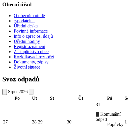
Obecní úřad
O obecním úřadě
e-podatelna
Úřední deska
Povinné informace
Info o zprac.os. údajů
Úřední hodiny
Registr oznámení
Zastupitelstvo obce
Rozklikávací rozpočet
Dokumenty, zápisy
Životní situace
Svoz odpadů
Srpen
2026
Po
Út
St
Čt
Pá
S
31
Komunální
odpad
27
28
29
30
1
Popůvky