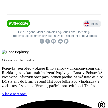
O naší obci Popůvky
Popůvky jsou obec v okrese Brno-venkov v Jihomoravském kraji.
Rozkládají se v katastrálním území Popůvky u Brna, v Bobravské
vrchovině. Zástavbu obce jako jedinou protíná na své trase dálnice
D1 z Prahy do Brna. Severní část obce (ulice Pod Vinohrady) je
zcela srostlá s osadou Veselka, patřící k sousední obci Troubsku.
Více o naší obci