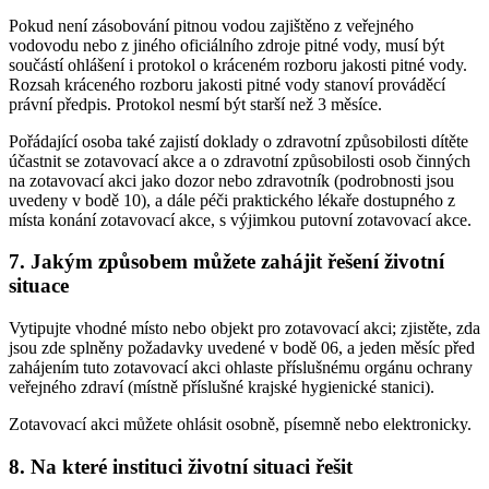
Pokud není zásobování pitnou vodou zajištěno z veřejného
vodovodu nebo z jiného oficiálního zdroje pitné vody, musí být
součástí ohlášení i protokol o kráceném rozboru jakosti pitné vody.
Rozsah kráceného rozboru jakosti pitné vody stanoví prováděcí
právní předpis. Protokol nesmí být starší než 3 měsíce.
Pořádající osoba také zajistí doklady o zdravotní způsobilosti dítěte
účastnit se zotavovací akce a o zdravotní způsobilosti osob činných
na zotavovací akci jako dozor nebo zdravotník (podrobnosti jsou
uvedeny v bodě 10), a dále péči praktického lékaře dostupného z
místa konání zotavovací akce, s výjimkou putovní zotavovací akce.
7. Jakým způsobem můžete zahájit řešení životní
situace
Vytipujte vhodné místo nebo objekt pro zotavovací akci; zjistěte, zda
jsou zde splněny požadavky uvedené v bodě 06, a jeden měsíc před
zahájením tuto zotavovací akci ohlaste příslušnému orgánu ochrany
veřejného zdraví (místně příslušné krajské hygienické stanici).
Zotavovací akci můžete ohlásit osobně, písemně nebo elektronicky.
8. Na které instituci životní situaci řešit