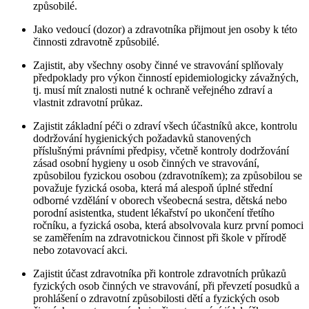
způsobilé.
Jako vedoucí (dozor) a zdravotníka přijmout jen osoby k této
činnosti zdravotně způsobilé.
Zajistit, aby všechny osoby činné ve stravování splňovaly
předpoklady pro výkon činností epidemiologicky závažných,
tj. musí mít znalosti nutné k ochraně veřejného zdraví a
vlastnit zdravotní průkaz.
Zajistit základní péči o zdraví všech účastníků akce, kontrolu
dodržování hygienických požadavků stanovených
příslušnými právními předpisy, včetně kontroly dodržování
zásad osobní hygieny u osob činných ve stravování,
způsobilou fyzickou osobou (zdravotníkem); za způsobilou se
považuje fyzická osoba, která má alespoň úplné střední
odborné vzdělání v oborech všeobecná sestra, dětská nebo
porodní asistentka, student lékařství po ukončení třetího
ročníku, a fyzická osoba, která absolvovala kurz první pomoci
se zaměřením na zdravotnickou činnost při škole v přírodě
nebo zotavovací akci.
Zajistit účast zdravotníka při kontrole zdravotních průkazů
fyzických osob činných ve stravování, při převzetí posudků a
prohlášení o zdravotní způsobilosti dětí a fyzických osob