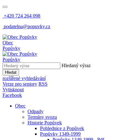
+420 724 264 098
podatelna@popuvky.cz
Obec
Popůvky
Popůvky
Hledaný výraz
Hledat
rozšířené vyhledávání
Verze pro seniory
RSS
Vytisknout
Facebook
Obec
Odpady
Termíny svozu
Historie Popůvek
Pohlednice z Popůvek
Popůvky 1349-1999
Popůvky 1349-1999 - Pdf