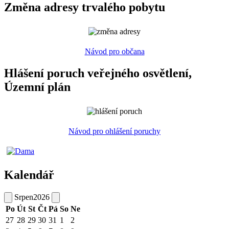
Změna adresy trvalého pobytu
Návod pro občana
Hlášení poruch veřejného osvětlení,
Územní plán
Návod pro ohlášení poruchy
Kalendář
Srpen
2026
Po
Út
St
Čt
Pá
So
Ne
27
28
29
30
31
1
2