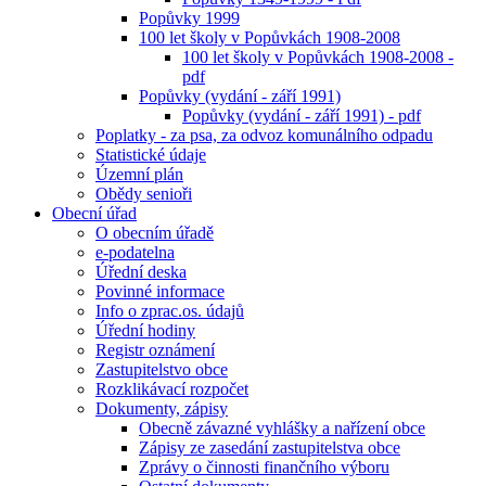
Popůvky 1999
100 let školy v Popůvkách 1908-2008
100 let školy v Popůvkách 1908-2008 -
pdf
Popůvky (vydání - září 1991)
Popůvky (vydání - září 1991) - pdf
Poplatky - za psa, za odvoz komunálního odpadu
Statistické údaje
Územní plán
Obědy senioři
Obecní úřad
O obecním úřadě
e-podatelna
Úřední deska
Povinné informace
Info o zprac.os. údajů
Úřední hodiny
Registr oznámení
Zastupitelstvo obce
Rozklikávací rozpočet
Dokumenty, zápisy
Obecně závazné vyhlášky a nařízení obce
Zápisy ze zasedání zastupitelstva obce
Zprávy o činnosti finančního výboru