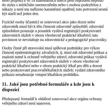
nebo průjmu) a ve 14 kalendářních dnech před odjezdem nepřišlo
do styku s infekčním onemocněním nebo s osobou podezřelou z
nákazy a není mu nařízeno karanténní opatření; toto potvrzení nesmí
být starší než jeden den.
Fyzické osoby účastnící se zotavovací akce jako dozor nebo
zdravotník musí být k této činnosti zdravotně způsobilé; zdravotní
způsobilost posuzuje a posudek vydává registrující poskytovatel
zdravotních služeb v oboru všeobecné praktické lékařství; tato
povinnost se nevztahuje na zdravotnické a pedagogické pracovníky.
Osoby činné při stravování musí splňovat podmínky pro výkon
činností epidemiologicky závažných, tj. musí mít zdravotní průkaz a
znalosti nutné k ochraně veřejného zdraví; zdravotní průkaz vydává
registrující poskytovatel zdravotních služeb v oboru všeobecné
praktické lékařství nebo v oboru praktický lékař pro děti a dorost
nebo poskytovatel pracovnělékařských služeb; vydání zdravotního
průkazu nenahrazuje vstupní lékařskou prohlídku.
11. Jaké jsou potřebné formuláře a kde jsou k
dispozici
Předepsaný formulář k ohlášení zotavovací akce orgánu ochrany
veřejného zdraví není stanoven.