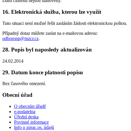
Další činnosti nejsou stanoveny.
16. Elektronická služba, kterou lze využít
Tuto situaci není možné řešit zasláním žádosti elektronickou poštou.
Případný dotaz můžete zaslat na e-mailovou adresu:
odboronp@mzcr.cz
.
28. Popis byl naposledy aktualizován
24.02.2014
29. Datum konce platnosti popisu
Bez časového omezení.
Obecní úřad
O obecním úřadě
e-podatelna
Úřední deska
Povinné informace
Info o zprac.os. údajů