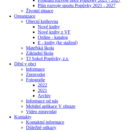
Program rozvoje obce Popůvky 2021 - 2027
Plán rozvoje sportu Popůvky 2021 - 2027
Životní situace
Organizace
Obecní knihovna
Nové knihy
Nové knihy z VF
Online - katalog
E - knihy (ke stažení)
Mateřská škola
Základní škola
TJ Sokol Popůvky, z.s.
Dění v obci
Informace
Zpravodaj
Fotografie
2022
2021
Archiv
Informace od nás
Mobilní aplikace V obraze
Video zpravodaj
Kontakty
Kontaktní informace
Důležité odkazy