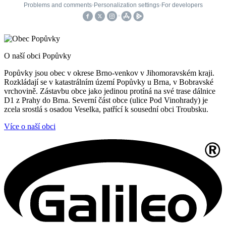
O naší obci Popůvky
Popůvky jsou obec v okrese Brno-venkov v Jihomoravském kraji.
Rozkládají se v katastrálním území Popůvky u Brna, v Bobravské
vrchovině. Zástavbu obce jako jedinou protíná na své trase dálnice
D1 z Prahy do Brna. Severní část obce (ulice Pod Vinohrady) je
zcela srostlá s osadou Veselka, patřící k sousední obci Troubsku.
Více o naší obci