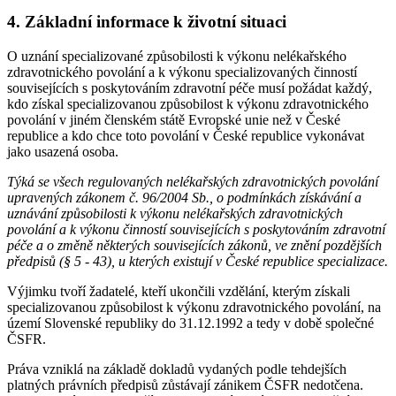
4. Základní informace k životní situaci
O uznání specializované způsobilosti k výkonu nelékařského
zdravotnického povolání a k výkonu specializovaných činností
souvisejících s poskytováním zdravotní péče musí požádat každý,
kdo získal specializovanou způsobilost k výkonu zdravotnického
povolání v jiném členském státě Evropské unie než v České
republice a kdo chce toto povolání v České republice vykonávat
jako usazená osoba.
Týká se všech regulovaných nelékařských zdravotnických povolání
upravených zákonem č. 96/2004 Sb., o podmínkách získávání a
uznávání způsobilosti k výkonu nelékařských zdravotnických
povolání a k výkonu činností souvisejících s poskytováním zdravotní
péče a o změně některých souvisejících zákonů, ve znění pozdějších
předpisů (§ 5 - 43), u kterých existují v České republice specializace.
Výjimku tvoří žadatelé, kteří ukončili vzdělání, kterým získali
specializovanou způsobilost k výkonu zdravotnického povolání, na
území Slovenské republiky do 31.12.1992 a tedy v době společné
ČSFR.
Práva vzniklá na základě dokladů vydaných podle tehdejších
platných právních předpisů zůstávají zánikem ČSFR nedotčena.