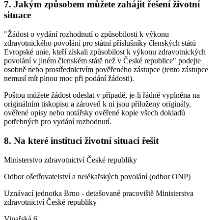
7. Jakým způsobem můžete zahájit řešení životní
situace
"Žádost o vydání rozhodnutí o způsobilosti k výkonu
zdravotnického povolání pro státní příslušníky členských států
Evropské unie, kteří získali způsobilost k výkonu zdravotnických
povolání v jiném členském státě než v České republice" podejte
osobně nebo prostřednictvím pověřeného zástupce (tento zástupce
nemusí mít plnou moc při podání žádosti).
Poštou můžete žádost odeslat v případě, je-li řádně vyplněna na
originálním tiskopisu a zároveň k ní jsou přiloženy originály,
ověřené opisy nebo notářsky ověřené kopie všech dokladů
potřebných pro vydání rozhodnutí.
8. Na které instituci životní situaci řešit
Ministerstvo zdravotnictví České republiky
Odbor ošetřovatelství a nelékařských povolání (odbor ONP)
Uznávací jednotka Brno - detašované pracoviště Ministerstva
zdravotnictví České republiky
Vinařská 6