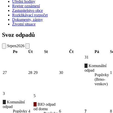
Úřední hodiny
Registr oznámení
Zastupitelstvo obce
Rozklikávací rozpočet
Dokumenty, zápisy
Životní situace
Svoz odpadů
Srpen
2026
Po
Út
St
Čt
Pá
S
31
Komunální
odpad
27
28
29
30
1
Popůvky
(Brno-
venkov)
3
5
Komunální
BIO odpad
odpad
od domu
Popůvky
4
6
7
8