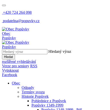
+420 724 264 098
podatelna@popuvky.cz
Obec
Popůvky
Popůvky
Hledaný výraz
Hledat
rozšířené vyhledávání
Verze pro seniory
RSS
Vytisknout
Facebook
Obec
Odpady
Termíny svozu
Historie Popůvek
Pohlednice z Popůvek
Popůvky 1349-1999
Popůvky 1349-1999 - Pdf