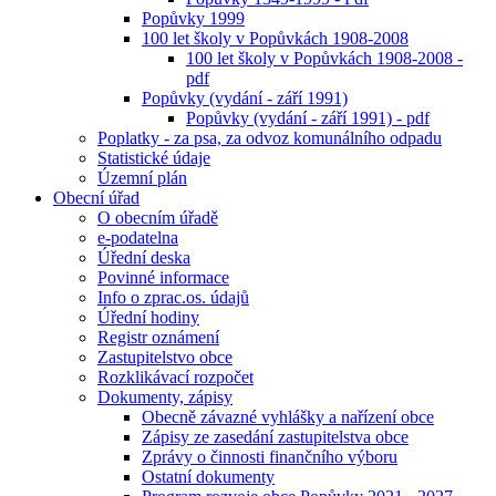
Popůvky 1999
100 let školy v Popůvkách 1908-2008
100 let školy v Popůvkách 1908-2008 -
pdf
Popůvky (vydání - září 1991)
Popůvky (vydání - září 1991) - pdf
Poplatky - za psa, za odvoz komunálního odpadu
Statistické údaje
Územní plán
Obecní úřad
O obecním úřadě
e-podatelna
Úřední deska
Povinné informace
Info o zprac.os. údajů
Úřední hodiny
Registr oznámení
Zastupitelstvo obce
Rozklikávací rozpočet
Dokumenty, zápisy
Obecně závazné vyhlášky a nařízení obce
Zápisy ze zasedání zastupitelstva obce
Zprávy o činnosti finančního výboru
Ostatní dokumenty