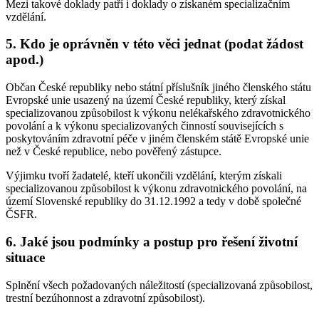
Mezi takové doklady patří i doklady o získaném specializačním
vzdělání.
5. Kdo je oprávněn v této věci jednat (podat žádost
apod.)
Občan České republiky nebo státní příslušník jiného členského státu
Evropské unie usazený na území České republiky, který získal
specializovanou způsobilost k výkonu nelékařského zdravotnického
povolání a k výkonu specializovaných činností souvisejících s
poskytováním zdravotní péče v jiném členském státě Evropské unie
než v České republice, nebo pověřený zástupce.
Výjimku tvoří žadatelé, kteří ukončili vzdělání, kterým získali
specializovanou způsobilost k výkonu zdravotnického povolání, na
území Slovenské republiky do 31.12.1992 a tedy v době společné
ČSFR.
6. Jaké jsou podmínky a postup pro řešení životní
situace
Splnění všech požadovaných náležitostí (specializovaná způsobilost,
trestní bezúhonnost a zdravotní způsobilost).