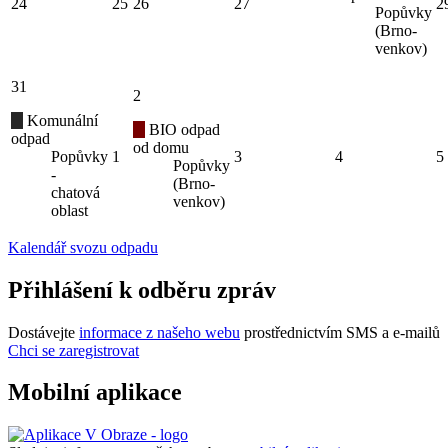
24
25
26
27
2
Popůvky
(Brno-
venkov)
31
2
Komunální
BIO odpad
odpad
od domu
Popůvky
1
3
4
5
Popůvky
-
(Brno-
chatová
venkov)
oblast
Kalendář svozu odpadu
Přihlášení k odběru zpráv
Dostávejte
informace z našeho webu
prostřednictvím SMS a e-mailů
Chci se zaregistrovat
Mobilní aplikace