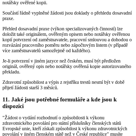
notářsky ověřené kopii.
Součástí řádně vyplněné žádosti jsou doklady o přehledu dosavadní
praxe.
Přehled dosavadní praxe (výkon specializovaných činností) lze
doložit také originálem, ověřeným opisem nebo notářsky ověřenou
kopií potvrzení od zaměstnavatele, pracovní smlouvou a dohodou o
rozvázání pracovního poměru nebo zápočtovým listem (v případě
více zaměstnavatelů samozřejmě od každého).
Je-li potvrzení v jiném jazyce než českém, musí být předložen
originál, ověřený opis nebo notářsky ověřená kopie autorizovaného
překladu.
Zdravotní způsobilost a výpis z rejstříku trestů nesmí být v době
přijetí žádosti starší 3 měsíců.
11. Jaké jsou potřebné formuláře a kde jsou k
dispozici
"Žádost o vydání rozhodnutí o způsobilosti k výkonu
zdravotnického povolání pro státní příslušníky členských států
Evropské unie, kteří získali způsobilost k výkonu zdravotnických
povolání v jiném členském státě než v České republice" musíte