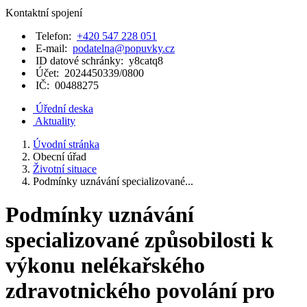
Kontaktní spojení
Telefon:
+420 547 228 051
E-mail:
podatelna@popuvky.cz
ID datové schránky:
y8catq8
Účet:
2024450339/0800
IČ:
00488275
Úřední deska
Aktuality
Úvodní stránka
Obecní úřad
Životní situace
Podmínky uznávání specializované...
Podmínky uznávání
specializované způsobilosti k
výkonu nelékařského
zdravotnického povolání pro