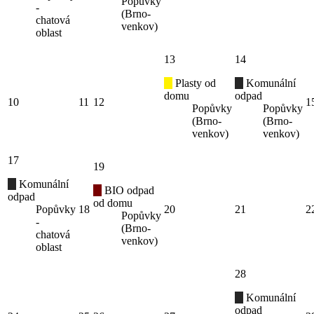
Popůvky
-
(Brno-
chatová
venkov)
oblast
13
14
Plasty od
Komunální
domu
odpad
10
11
12
1
Popůvky
Popůvky
(Brno-
(Brno-
venkov)
venkov)
17
19
Komunální
BIO odpad
odpad
od domu
Popůvky
18
20
21
2
Popůvky
-
(Brno-
chatová
venkov)
oblast
28
Komunální
odpad