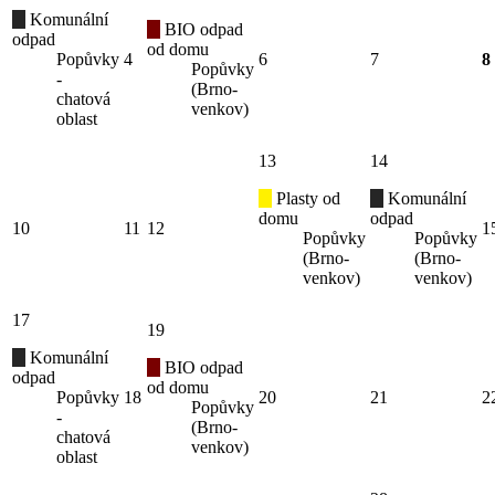
Komunální
BIO odpad
odpad
od domu
Popůvky
4
6
7
8
Popůvky
-
(Brno-
chatová
venkov)
oblast
13
14
Plasty od
Komunální
domu
odpad
10
11
12
1
Popůvky
Popůvky
(Brno-
(Brno-
venkov)
venkov)
17
19
Komunální
BIO odpad
odpad
od domu
Popůvky
18
20
21
2
Popůvky
-
(Brno-
chatová
venkov)
oblast