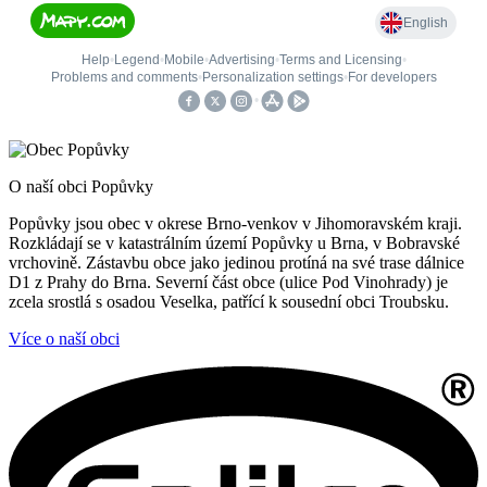
O naší obci Popůvky
Popůvky jsou obec v okrese Brno-venkov v Jihomoravském kraji.
Rozkládají se v katastrálním území Popůvky u Brna, v Bobravské
vrchovině. Zástavbu obce jako jedinou protíná na své trase dálnice
D1 z Prahy do Brna. Severní část obce (ulice Pod Vinohrady) je
zcela srostlá s osadou Veselka, patřící k sousední obci Troubsku.
Více o naší obci