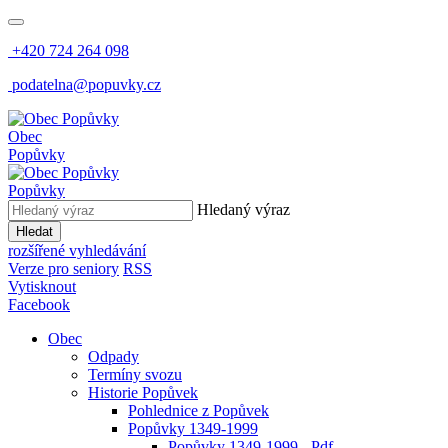
+420 724 264 098
podatelna@popuvky.cz
Obec
Popůvky
Popůvky
Hledaný výraz
Hledat
rozšířené vyhledávání
Verze pro seniory
RSS
Vytisknout
Facebook
Obec
Odpady
Termíny svozu
Historie Popůvek
Pohlednice z Popůvek
Popůvky 1349-1999
Popůvky 1349-1999 - Pdf