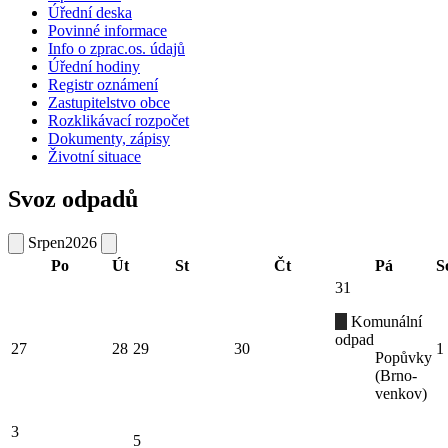
Úřední deska
Povinné informace
Info o zprac.os. údajů
Úřední hodiny
Registr oznámení
Zastupitelstvo obce
Rozklikávací rozpočet
Dokumenty, zápisy
Životní situace
Svoz odpadů
Srpen
2026
Po
Út
St
Čt
Pá
S
31
Komunální
odpad
27
28
29
30
1
Popůvky
(Brno-
venkov)
3
5