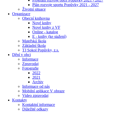
Program rozvoje obce Popůvky 2021 - 2027
Plán rozvoje sportu Popůvky 2021 - 2027
Životní situace
Organizace
Obecní knihovna
Nové knihy
Nové knihy z VF
Online - katalog
E - knihy (ke stažení)
Mateřská škola
Základní škola
TJ Sokol Popůvky, z.s.
Dění v obci
Informace
Zpravodaj
Fotografie
2022
2021
Archiv
Informace od nás
Mobilní aplikace V obraze
Video zpravodaj
Kontakty
Kontaktní informace
Důležité odkazy