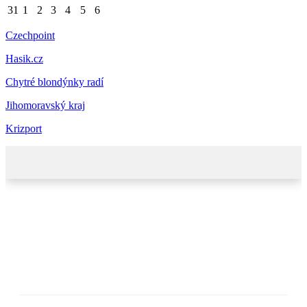
31
1
2
3
4
5
6
Czechpoint
Hasik.cz
Chytré blondýnky radí
Jihomoravský kraj
Krizport