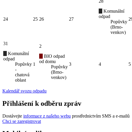
28
Komunální
odpad
24
25
26
27
2
Popůvky
(Brno-
venkov)
31
2
Komunální
BIO odpad
odpad
od domu
Popůvky
1
3
4
5
Popůvky
-
(Brno-
chatová
venkov)
oblast
Kalendář svozu odpadu
Přihlášení k odběru zpráv
Dostávejte
informace z našeho webu
prostřednictvím SMS a e-mailů
Chci se zaregistrovat