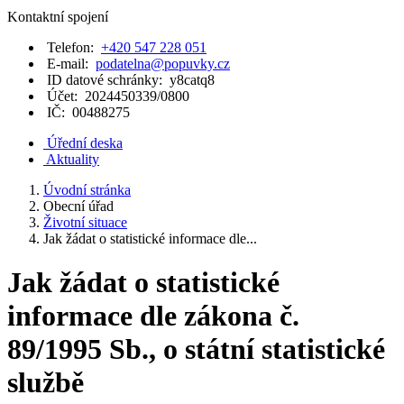
Kontaktní spojení
Telefon:
+420 547 228 051
E-mail:
podatelna@popuvky.cz
ID datové schránky:
y8catq8
Účet:
2024450339/0800
IČ:
00488275
Úřední deska
Aktuality
Úvodní stránka
Obecní úřad
Životní situace
Jak žádat o statistické informace dle...
Jak žádat o statistické
informace dle zákona č.
89/1995 Sb., o státní statistické
službě