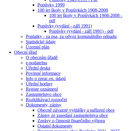
Popůvky 1999
100 let školy v Popůvkách 1908-2008
100 let školy v Popůvkách 1908-2008 -
pdf
Popůvky (vydání - září 1991)
Popůvky (vydání - září 1991) - pdf
Poplatky - za psa, za odvoz komunálního odpadu
Statistické údaje
Územní plán
Obecní úřad
O obecním úřadě
e-podatelna
Úřední deska
Povinné informace
Info o zprac.os. údajů
Úřední hodiny
Registr oznámení
Zastupitelstvo obce
Rozklikávací rozpočet
Dokumenty, zápisy
Obecně závazné vyhlášky a nařízení obce
Zápisy ze zasedání zastupitelstva obce
Zprávy o činnosti finančního výboru
Ostatní dokumenty