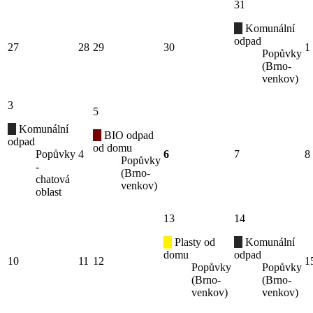
31
Komunální
odpad
27
28
29
30
1
Popůvky
(Brno-
venkov)
3
5
Komunální
BIO odpad
odpad
od domu
Popůvky
4
6
7
8
Popůvky
-
(Brno-
chatová
venkov)
oblast
13
14
Plasty od
Komunální
domu
odpad
10
11
12
1
Popůvky
Popůvky
(Brno-
(Brno-
venkov)
venkov)