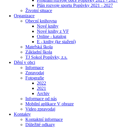
Program rozvoje obce Popůvky 2021 - 2027
Plán rozvoje sportu Popůvky 2021 - 2027
Životní situace
Organizace
Obecní knihovna
Nové knihy
Nové knihy z VF
Online - katalog
E - knihy (ke stažení)
Mateřská škola
Základní škola
TJ Sokol Popůvky, z.s.
Dění v obci
Informace
Zpravodaj
Fotografie
2022
2021
Archiv
Informace od nás
Mobilní aplikace V obraze
Video zpravodaj
Kontakty
Kontaktní informace
Důležité odkazy