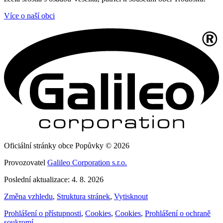
Více o naší obci
Oficiální stránky obce Popůvky © 2026
Provozovatel
Galileo Corporation s.r.o.
Poslední aktualizace: 4. 8. 2026
Změna vzhledu
,
Struktura stránek
,
Vytisknout
Prohlášení o přístupnosti
,
Cookies
,
Cookies
,
Prohlášení o ochraně
soukromí