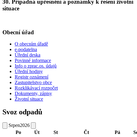
30. Případná upřesnění a poznámky k řešení životní
situace
Obecní úřad
O obecním úřadě
e-podatelna
Úřední deska
Povinné informace
Info o zprac.os. údajů
Úřední hodiny
Registr oznámení
Zastupitelstvo obce
Rozklikávací rozpočet
Dokumenty, zápisy
Životní situace
Svoz odpadů
Srpen
2026
Po
Út
St
Čt
Pá
S