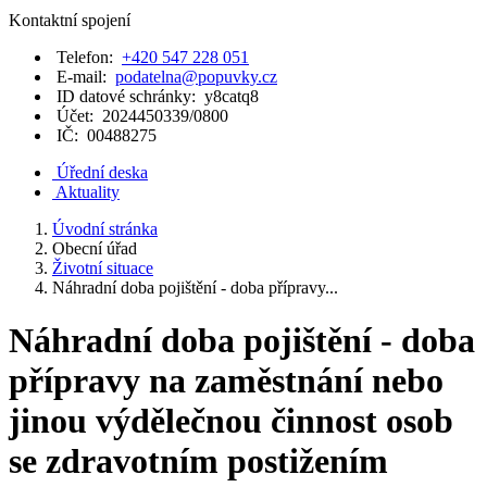
Kontaktní spojení
Telefon:
+420 547 228 051
E-mail:
podatelna@popuvky.cz
ID datové schránky:
y8catq8
Účet:
2024450339/0800
IČ:
00488275
Úřední deska
Aktuality
Úvodní stránka
Obecní úřad
Životní situace
Náhradní doba pojištění - doba přípravy...
Náhradní doba pojištění - doba
přípravy na zaměstnání nebo
jinou výdělečnou činnost osob
se zdravotním postižením