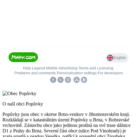
O naší obci Popůvky
Popůvky jsou obec v okrese Brno-venkov v Jihomoravském kraji.
Rozkládají se v katastrálním území Popůvky u Brna, v Bobravské
vrchovině. Zástavbu obce jako jedinou protíná na své trase dálnice
D1 z Prahy do Brna. Severní část obce (ulice Pod Vinohrady) je
zcela srostlá s osadou Veselka, patřící k sousední obci Troubsku.