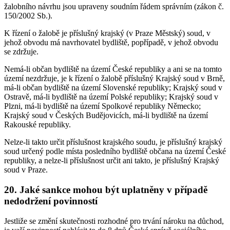
žalobního návrhu jsou upraveny soudním řádem správním (zákon č.
150/2002 Sb.).
K řízení o žalobě je příslušný krajský (v Praze Městský) soud, v
jehož obvodu má navrhovatel bydliště, popřípadě, v jehož obvodu
se zdržuje.
Nemá-li občan bydliště na území České republiky a ani se na tomto
území nezdržuje, je k řízení o žalobě příslušný Krajský soud v Brně,
má-li občan bydliště na území Slovenské republiky; Krajský soud v
Ostravě, má-li bydliště na území Polské republiky; Krajský soud v
Plzni, má-li bydliště na území Spolkové republiky Německo;
Krajský soud v Českých Budějovicích, má-li bydliště na území
Rakouské republiky.
Nelze-li takto určit příslušnost krajského soudu, je příslušný krajský
soud určený podle místa posledního bydliště občana na území České
republiky, a nelze-li příslušnost určit ani takto, je příslušný Krajský
soud v Praze.
20. Jaké sankce mohou být uplatněny v případě
nedodržení povinností
Jestliže se změní skutečnosti rozhodné pro trvání nároku na důchod,