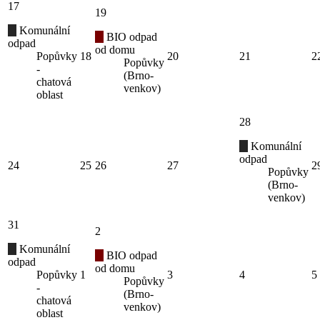
17
19
Komunální
BIO odpad
odpad
od domu
Popůvky
18
20
21
2
Popůvky
-
(Brno-
chatová
venkov)
oblast
28
Komunální
odpad
24
25
26
27
2
Popůvky
(Brno-
venkov)
31
2
Komunální
BIO odpad
odpad
od domu
Popůvky
1
3
4
5
Popůvky
-
(Brno-
chatová
venkov)
oblast