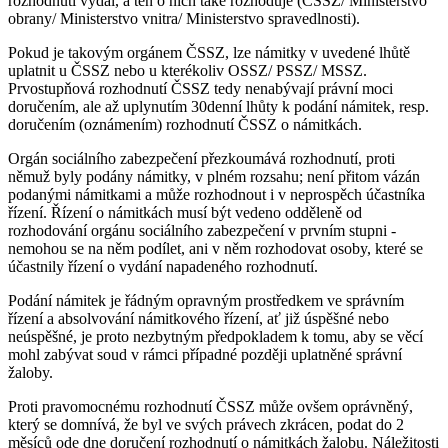
rozhodnutí vydal, a ten o nich také rozhoduje (ČSSZ/ Ministerstvo
obrany/ Ministerstvo vnitra/ Ministerstvo spravedlnosti).
Pokud je takovým orgánem ČSSZ, lze námitky v uvedené lhůtě
uplatnit u ČSSZ nebo u kterékoliv OSSZ/ PSSZ/ MSSZ.
Prvostupňová rozhodnutí ČSSZ tedy nenabývají právní moci
doručením, ale až uplynutím 30denní lhůty k podání námitek, resp.
doručením (oznámením) rozhodnutí ČSSZ o námitkách.
Orgán sociálního zabezpečení přezkoumává rozhodnutí, proti
němuž byly podány námitky, v plném rozsahu; není přitom vázán
podanými námitkami a může rozhodnout i v neprospěch účastníka
řízení. Řízení o námitkách musí být vedeno odděleně od
rozhodování orgánu sociálního zabezpečení v prvním stupni -
nemohou se na něm podílet, ani v něm rozhodovat osoby, které se
účastnily řízení o vydání napadeného rozhodnutí.
Podání námitek je řádným opravným prostředkem ve správním
řízení a absolvování námitkového řízení, ať již úspěšné nebo
neúspěšné, je proto nezbytným předpokladem k tomu, aby se věcí
mohl zabývat soud v rámci případné později uplatněné správní
žaloby.
Proti pravomocnému rozhodnutí ČSSZ může ovšem oprávněný,
který se domnívá, že byl ve svých právech zkrácen, podat do 2
měsíců ode dne doručení rozhodnutí o námitkách žalobu. Náležitosti