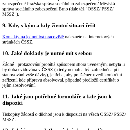
zabezpečení/ Pražská správa sociálního zabezpečení/ Městská
správa sociálního zabezpečení Brno (dále též "OSSZ/ PSSZ/
MSSZ").
9. Kde, s kým a kdy životní situaci řešit
Kontakty na jednotlivá pracoviště
naleznete na internetových
stránkách ČSSZ.
10. Jaké doklady je nutné mít s sebou
Žádné - prokazování probíhá způsobem shora uvedeným; nebyla-li
by doba evidována v ČSSZ (a tedy nemohla být zohledněna při
stanovování výše dávky), je třeba, aby pojištěnec uvedl konkrétní
zařízení, kde přípravu absolvoval, případně předložil certifikát o
jejím absolvování.
11. Jaké jsou potřebné formuláře a kde jsou k
dispozici
Tiskopisy žádostí o důchod jsou k dispozici na všech OSSZ/ PSSZ/
MSSZ.