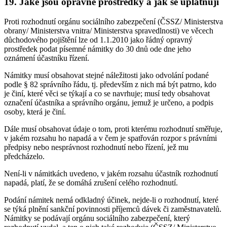
19. Jaké jsou opravné prostředky a jak se uplatňují
Proti rozhodnutí orgánu sociálního zabezpečení (ČSSZ/ Ministerstva
obrany/ Ministerstva vnitra/ Ministerstva spravedlnosti) ve věcech
důchodového pojištění lze od 1.1.2010 jako řádný opravný
prostředek podat písemné námitky do 30 dnů ode dne jeho
oznámení účastníku řízení.
Námitky musí obsahovat stejné náležitosti jako odvolání podané
podle § 82 správního řádu, tj. především z nich má být patrno, kdo
je činí, které věci se týkají a co se navrhuje; musí tedy obsahovat
označení účastníka a správního orgánu, jemuž je určeno, a podpis
osoby, která je činí.
Dále musí obsahovat údaje o tom, proti kterému rozhodnutí směřuje,
v jakém rozsahu ho napadá a v čem je spatřován rozpor s právními
předpisy nebo nesprávnost rozhodnutí nebo řízení, jež mu
předcházelo.
Není-li v námitkách uvedeno, v jakém rozsahu účastník rozhodnutí
napadá, platí, že se domáhá zrušení celého rozhodnutí.
Podání námitek nemá odkladný účinek, nejde-li o rozhodnutí, které
se týká plnění sankční povinnosti příjemců dávek či zaměstnavatelů.
Námitky se podávají orgánu sociálního zabezpečení, který