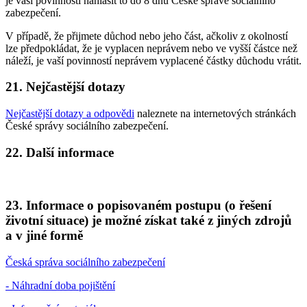
je vaší povinností nahlásit to do 8 dnů České správě sociálního
zabezpečení.
V případě, že přijmete důchod nebo jeho část, ačkoliv z okolností
lze předpokládat, že je vyplacen neprávem nebo ve vyšší částce než
náleží, je vaší povinností neprávem vyplacené částky důchodu vrátit.
21. Nejčastější dotazy
Nejčastější dotazy a odpovědi
naleznete na internetových stránkách
České správy sociálního zabezpečení.
22. Další informace
23. Informace o popisovaném postupu (o řešení
životní situace) je možné získat také z jiných zdrojů
a v jiné formě
Česká správa sociálního zabezpečení
- Náhradní doba pojištění