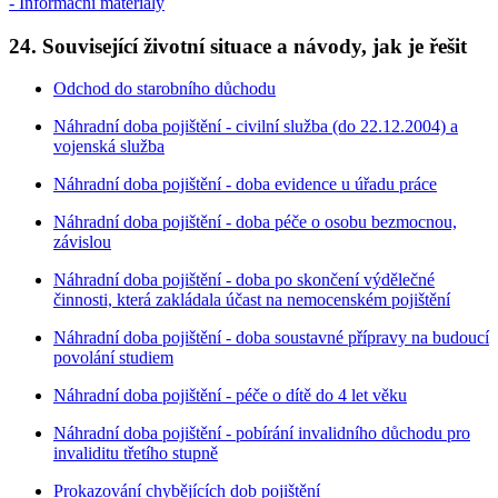
- Informační materiály
24. Související životní situace a návody, jak je řešit
Odchod do starobního důchodu
Náhradní doba pojištění - civilní služba (do 22.12.2004) a
vojenská služba
Náhradní doba pojištění - doba evidence u úřadu práce
Náhradní doba pojištění - doba péče o osobu bezmocnou,
závislou
Náhradní doba pojištění - doba po skončení výdělečné
činnosti, která zakládala účast na nemocenském pojištění
Náhradní doba pojištění - doba soustavné přípravy na budoucí
povolání studiem
Náhradní doba pojištění - péče o dítě do 4 let věku
Náhradní doba pojištění - pobírání invalidního důchodu pro
invaliditu třetího stupně
Prokazování chybějících dob pojištění