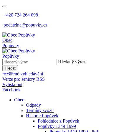
+420 724 264 098
podatelna@popuvky.cz
Obec
Popůvky
Popůvky
Hledaný výraz
Hledat
rozšířené vyhledávání
Verze pro seniory
RSS
Vytisknout
Facebook
Obec
Odpady
Termíny svozu
Historie Popůvek
Pohlednice z Popůvek
Popůvky 1349-1999
Popůvky 1349-1999 - Pdf