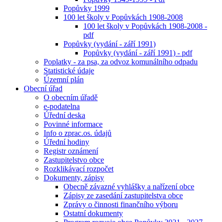
Popůvky 1999
100 let školy v Popůvkách 1908-2008
100 let školy v Popůvkách 1908-2008 -
pdf
Popůvky (vydání - září 1991)
Popůvky (vydání - září 1991) - pdf
Poplatky - za psa, za odvoz komunálního odpadu
Statistické údaje
Územní plán
Obecní úřad
O obecním úřadě
e-podatelna
Úřední deska
Povinné informace
Info o zprac.os. údajů
Úřední hodiny
Registr oznámení
Zastupitelstvo obce
Rozklikávací rozpočet
Dokumenty, zápisy
Obecně závazné vyhlášky a nařízení obce
Zápisy ze zasedání zastupitelstva obce
Zprávy o činnosti finančního výboru
Ostatní dokumenty