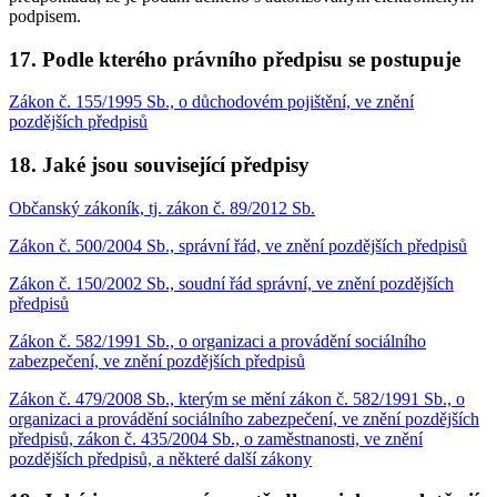
podpisem.
17. Podle kterého právního předpisu se postupuje
Zákon č. 155/1995 Sb., o důchodovém pojištění, ve znění
pozdějších předpisů
18. Jaké jsou související předpisy
Občanský zákoník, tj. zákon č. 89/2012 Sb.
Zákon č. 500/2004 Sb., správní řád, ve znění pozdějších předpisů
Zákon č. 150/2002 Sb., soudní řád správní, ve znění pozdějších
předpisů
Zákon č. 582/1991 Sb., o organizaci a provádění sociálního
zabezpečení, ve znění pozdějších předpisů
Zákon č. 479/2008 Sb., kterým se mění zákon č. 582/1991 Sb., o
organizaci a provádění sociálního zabezpečení, ve znění pozdějších
předpisů, zákon č. 435/2004 Sb., o zaměstnanosti, ve znění
pozdějších předpisů, a některé další zákony