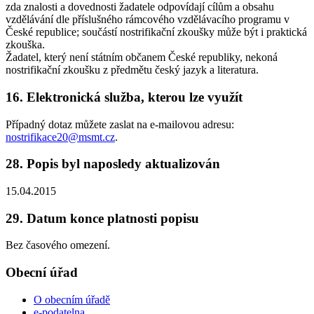
zda znalosti a dovednosti žadatele odpovídají cílům a obsahu
vzdělávání dle příslušného rámcového vzdělávacího programu v
České republice; součástí nostrifikační zkoušky může být i praktická
zkouška.
Žadatel, který není státním občanem České republiky, nekoná
nostrifikační zkoušku z předmětu český jazyk a literatura.
16. Elektronická služba, kterou lze využít
Případný dotaz můžete zaslat na e-mailovou adresu:
nostrifikace20@msmt.cz
.
28. Popis byl naposledy aktualizován
15.04.2015
29. Datum konce platnosti popisu
Bez časového omezení.
Obecní úřad
O obecním úřadě
e-podatelna