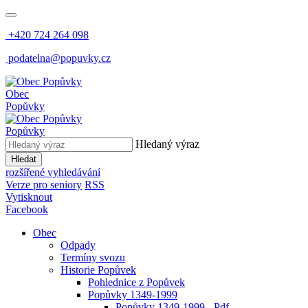
+420 724 264 098
podatelna@popuvky.cz
Obec
Popůvky
Popůvky
Hledaný výraz
Hledat
rozšířené vyhledávání
Verze pro seniory
RSS
Vytisknout
Facebook
Obec
Odpady
Termíny svozu
Historie Popůvek
Pohlednice z Popůvek
Popůvky 1349-1999
Popůvky 1349-1999 - Pdf