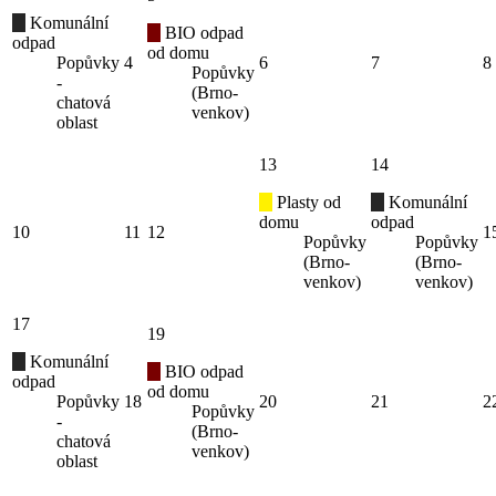
Komunální
BIO odpad
odpad
od domu
Popůvky
4
6
7
8
Popůvky
-
(Brno-
chatová
venkov)
oblast
13
14
Plasty od
Komunální
domu
odpad
10
11
12
1
Popůvky
Popůvky
(Brno-
(Brno-
venkov)
venkov)
17
19
Komunální
BIO odpad
odpad
od domu
Popůvky
18
20
21
2
Popůvky
-
(Brno-
chatová
venkov)
oblast