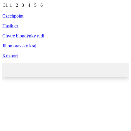
31
1
2
3
4
5
6
Czechpoint
Hasik.cz
Chytré blondýnky radí
Jihomoravský kraj
Krizport