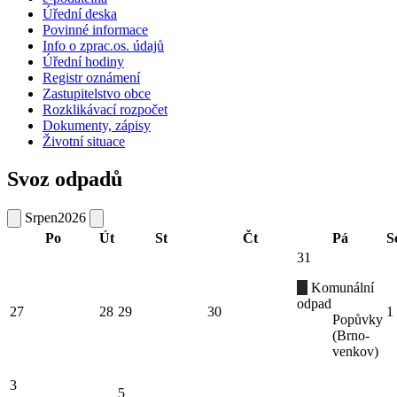
Úřední deska
Povinné informace
Info o zprac.os. údajů
Úřední hodiny
Registr oznámení
Zastupitelstvo obce
Rozklikávací rozpočet
Dokumenty, zápisy
Životní situace
Svoz odpadů
Srpen
2026
Po
Út
St
Čt
Pá
S
31
Komunální
odpad
27
28
29
30
1
Popůvky
(Brno-
venkov)
3
5