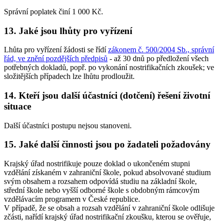
Správní poplatek činí 1 000 Kč.
13. Jaké jsou lhůty pro vyřízení
Lhůta pro vyřízení žádosti se řídí
zákonem č. 500/2004 Sb., správní
řád, ve znění pozdějších předpisů
- až 30 dnů po předložení všech
potřebných dokladů, popř. po vykonání nostrifikačních zkoušek; ve
složitějších případech lze lhůtu prodloužit.
14. Kteří jsou další účastníci (dotčení) řešení životní
situace
Další účastníci postupu nejsou stanoveni.
15. Jaké další činnosti jsou po žadateli požadovány
Krajský úřad nostrifikuje pouze doklad o ukončeném stupni
vzdělání získaném v zahraniční škole, pokud absolvované studium
svým obsahem a rozsahem odpovídá studiu na základní škole,
střední škole nebo vyšší odborné škole s obdobným rámcovým
vzdělávacím programem v České republice.
V případě, že se obsah a rozsah vzdělání v zahraniční škole odlišuje
zčásti, nařídí krajský úřad nostrifikační zkoušku, kterou se ověřuje,