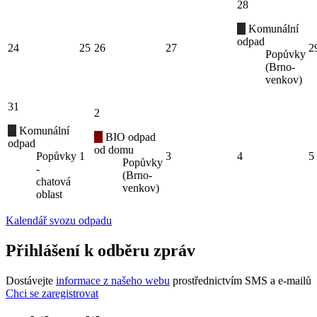
28
Komunální
odpad
24
25
26
27
2
Popůvky
(Brno-
venkov)
31
2
Komunální
BIO odpad
odpad
od domu
Popůvky
1
3
4
5
Popůvky
-
(Brno-
chatová
venkov)
oblast
Kalendář svozu odpadu
Přihlášení k odběru zpráv
Dostávejte
informace z našeho webu
prostřednictvím SMS a e-mailů
Chci se zaregistrovat