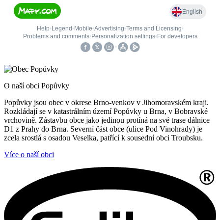
O naší obci Popůvky
Popůvky jsou obec v okrese Brno-venkov v Jihomoravském kraji.
Rozkládají se v katastrálním území Popůvky u Brna, v Bobravské
vrchovině. Zástavbu obce jako jedinou protíná na své trase dálnice
D1 z Prahy do Brna. Severní část obce (ulice Pod Vinohrady) je
zcela srostlá s osadou Veselka, patřící k sousední obci Troubsku.
Více o naší obci