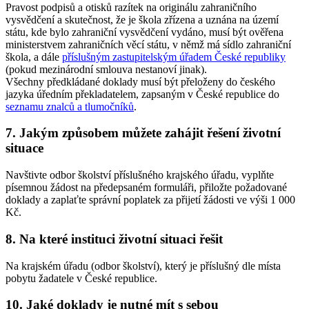
Pravost podpisů a otisků razítek na originálu zahraničního
vysvědčení a skutečnost, že je škola zřízena a uznána na území
státu, kde bylo zahraniční vysvědčení vydáno, musí být ověřena
ministerstvem zahraničních věcí státu, v němž má sídlo zahraniční
škola, a dále
příslušným zastupitelským úřadem České republiky
(pokud mezinárodní smlouva nestanoví jinak).
Všechny předkládané doklady musí být přeloženy do českého
jazyka úředním překladatelem, zapsaným v České republice do
seznamu znalců a tlumočníků
.
7. Jakým způsobem můžete zahájit řešení životní
situace
Navštivte odbor školství příslušného krajského úřadu, vyplňte
písemnou žádost na předepsaném formuláři, přiložte požadované
doklady a zaplaťte správní poplatek za přijetí žádosti ve výši 1 000
Kč.
8. Na které instituci životní situaci řešit
Na krajském úřadu (odbor školství), který je příslušný dle místa
pobytu žadatele v České republice.
10. Jaké doklady je nutné mít s sebou