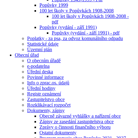
Popůvky 1999
100 let školy v Popůvkách 1908-2008
100 let školy v Popůvkách 1908-2008 -
pdf
Popůvky (vydání - září 1991)
Popůvky (vydání - září 1991) - pdf
Poplatky - za psa, za odvoz komunálního odpadu
Statistické údaje
Územní plán
Obecní úřad
O obecním úřadě
e-podatelna
Úřední deska
Povinné informace
Info o zprac.os. údajů
Úřední hodiny
Registr oznámení
Zastupitelstvo obce
Rozklikávací rozpočet
Dokumenty, zápisy
Obecně závazné vyhlášky a nařízení obce
Zápisy ze zasedání zastupitelstva obce
Zprávy o činnosti finančního výboru
Ostatní dokumenty