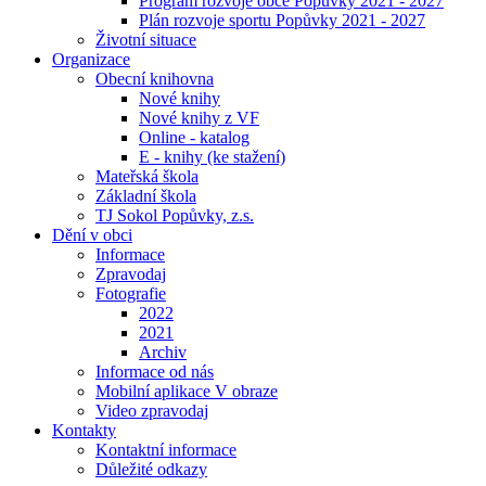
Program rozvoje obce Popůvky 2021 - 2027
Plán rozvoje sportu Popůvky 2021 - 2027
Životní situace
Organizace
Obecní knihovna
Nové knihy
Nové knihy z VF
Online - katalog
E - knihy (ke stažení)
Mateřská škola
Základní škola
TJ Sokol Popůvky, z.s.
Dění v obci
Informace
Zpravodaj
Fotografie
2022
2021
Archiv
Informace od nás
Mobilní aplikace V obraze
Video zpravodaj
Kontakty
Kontaktní informace
Důležité odkazy