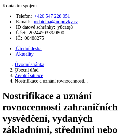
Kontaktní spojení
Telefon:
+420 547 228 051
E-mail:
podatelna@popuvky.cz
ID datové schránky:
y8catq8
Účet:
2024450339/0800
IČ:
00488275
Úřední deska
Aktuality
Úvodní stránka
Obecní úřad
Životní situace
Nostrifikace a uznání rovnocennosti...
Nostrifikace a uznání
rovnocennosti zahraničních
vysvědčení, vydaných
základními, středními nebo