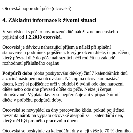
Otcovská poporodní péče (otcovská)
4. Základní informace k životní situaci
V souvislosti s péčí o novorozené dítě náleží z nemocenského
pojištění od
1
.
2
.
2018 otcovská
.
Otcovská je dávkou nahrazující příjem a náleží při splnění
stanovených podmínek pojištěnci, který je otcem dítěte, či pojištěnci,
který převzal dítě do péče nahrazující péči rodičů na základě
rozhodnutí příslušného orgánu.
Podpůrčí doba
(doba poskytování dávky) činí 7 kalendářních dnů
a začíná nástupem na otcovskou. Nástup na otcovskou nastává
dnem, který si pojištěnec určí v období 6 týdnů ode dne narození
dítěte nebo ode dne převzetí dítěte do péče. Nelze ji čerpat
přerušovaně. Výplata dávky se nepřerušuje ani v případě úmrtí
dítěte v průběhu podpůrčí doby.
Otcovská se nevyplácí za dny pracovního klidu, pokud pojištěnci
nevznikl nárok na výplatu otcovské alespoň za 1 kalendářní den,
který měl být pro něho pracovním dnem.
Otcovská se poskytuje za kalendářní dny a její výše je 70 % denního