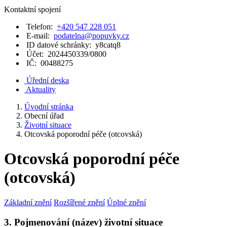
Kontaktní spojení
Telefon:
+420 547 228 051
E-mail:
podatelna@popuvky.cz
ID datové schránky:
y8catq8
Účet:
2024450339/0800
IČ:
00488275
Úřední deska
Aktuality
Úvodní stránka
Obecní úřad
Životní situace
Otcovská poporodní péče (otcovská)
Otcovská poporodní péče
(otcovská)
Základní znění
Rozšířené znění
Úplné znění
3. Pojmenování (název) životní situace