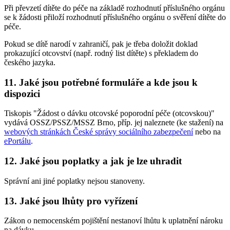
Při převzetí dítěte do péče na základě rozhodnutí příslušného orgánu
se k žádosti přiloží rozhodnutí příslušného orgánu o svěření dítěte do
péče.
Pokud se dítě narodí v zahraničí, pak je třeba doložit doklad
prokazující otcovství (např. rodný list dítěte) s překladem do
českého jazyka.
11. Jaké jsou potřebné formuláře a kde jsou k
dispozici
Tiskopis "Žádost o dávku otcovské poporodní péče (otcovskou)"
vydává OSSZ/PSSZ/MSSZ Brno, příp. jej naleznete (ke stažení) na
webových stránkách České správy sociálního zabezpečení
nebo na
ePortálu
.
12. Jaké jsou poplatky a jak je lze uhradit
Správní ani jiné poplatky nejsou stanoveny.
13. Jaké jsou lhůty pro vyřízení
Zákon o nemocenském pojištění nestanoví lhůtu k uplatnění nároku
na dávku.