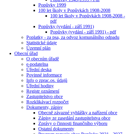
Popůvky 1999
100 let školy v Popůvkách 1908-2008
100 let školy v Popůvkách 1908-2008 -
pdf
Popůvky (vydání - září 1991)
Popůvky (vydání - září 1991) - pdf
Poplatky - za psa, za odvoz komunálního odpadu
Statistické údaje
Územní plán
Obecní úřad
O obecním úřadě
e-podatelna
Úřední deska
Povinné informace
Info o zprac.os. údajů
Úřední hodiny
Registr oznámení
Zastupitelstvo obce
Rozklikávací rozpočet
Dokumenty, zápisy
Obecně závazné vyhlášky a nařízení obce
Zápisy ze zasedání zastupitelstva obce
Zprávy o činnosti finančního výboru
Ostatní dokumenty