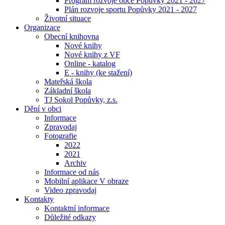
Program rozvoje obce Popůvky 2021 - 2027
Plán rozvoje sportu Popůvky 2021 - 2027
Životní situace
Organizace
Obecní knihovna
Nové knihy
Nové knihy z VF
Online - katalog
E - knihy (ke stažení)
Mateřská škola
Základní škola
TJ Sokol Popůvky, z.s.
Dění v obci
Informace
Zpravodaj
Fotografie
2022
2021
Archiv
Informace od nás
Mobilní aplikace V obraze
Video zpravodaj
Kontakty
Kontaktní informace
Důležité odkazy