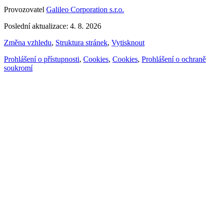
Provozovatel
Galileo Corporation s.r.o.
Poslední aktualizace: 4. 8. 2026
Změna vzhledu
,
Struktura stránek
,
Vytisknout
Prohlášení o přístupnosti
,
Cookies
,
Cookies
,
Prohlášení o ochraně
soukromí