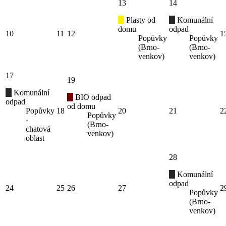
13
14
Plasty od
Komunální
domu
odpad
10
11
12
1
Popůvky
Popůvky
(Brno-
(Brno-
venkov)
venkov)
17
19
Komunální
BIO odpad
odpad
od domu
Popůvky
18
20
21
2
Popůvky
-
(Brno-
chatová
venkov)
oblast
28
Komunální
odpad
24
25
26
27
2
Popůvky
(Brno-
venkov)