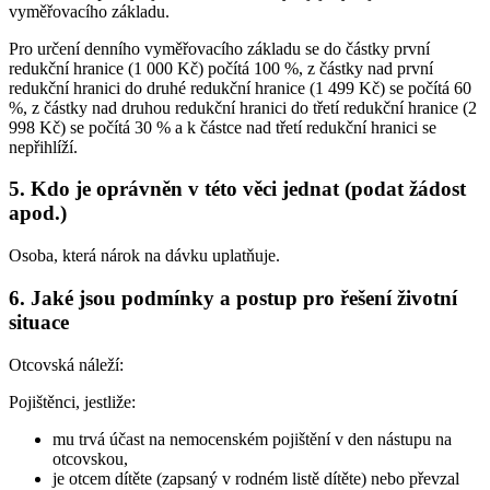
vyměřovacího základu.
Pro určení denního vyměřovacího základu se do částky první
redukční hranice (1 000 Kč) počítá 100 %, z částky nad první
redukční hranici do druhé redukční hranice (1 499 Kč) se počítá 60
%, z částky nad druhou redukční hranici do třetí redukční hranice (2
998 Kč) se počítá 30 % a k částce nad třetí redukční hranici se
nepřihlíží.
5. Kdo je oprávněn v této věci jednat (podat žádost
apod.)
Osoba, která nárok na dávku uplatňuje.
6. Jaké jsou podmínky a postup pro řešení životní
situace
Otcovská náleží:
Pojištěnci, jestliže:
mu trvá účast na nemocenském pojištění v den nástupu na
otcovskou,
je otcem dítěte (zapsaný v rodném listě dítěte) nebo převzal