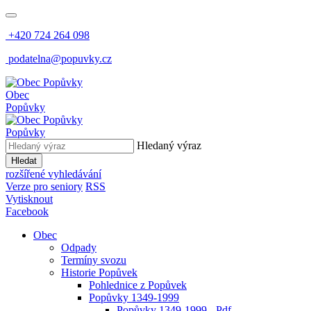
+420 724 264 098
podatelna@popuvky.cz
Obec
Popůvky
Popůvky
Hledaný výraz
Hledat
rozšířené vyhledávání
Verze pro seniory
RSS
Vytisknout
Facebook
Obec
Odpady
Termíny svozu
Historie Popůvek
Pohlednice z Popůvek
Popůvky 1349-1999
Popůvky 1349-1999 - Pdf