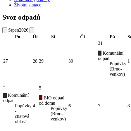
Životní situace
Svoz odpadů
Srpen
2026
Po
Út
St
Čt
Pá
S
31
Komunální
odpad
27
28
29
30
1
Popůvky
(Brno-
venkov)
3
5
Komunální
BIO odpad
odpad
od domu
Popůvky
4
6
7
8
Popůvky
-
(Brno-
chatová
venkov)
oblast