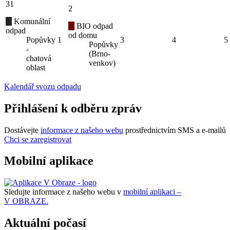
31
2
Komunální
BIO odpad
odpad
od domu
Popůvky
1
3
4
5
Popůvky
-
(Brno-
chatová
venkov)
oblast
Kalendář svozu odpadu
Přihlášení k odběru zpráv
Dostávejte
informace z našeho webu
prostřednictvím SMS a e-mailů
Chci se zaregistrovat
Mobilní aplikace
Sledujte informace z našeho webu v
mobilní aplikaci –
V OBRAZE.
Aktuální počasí