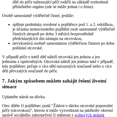
dítě do péče nahrazující péči rodičů na základě rozhodnutí
příslušného orgánu (zde se může jednat i o ženu).
Osobě samostatně výdělečně činné, jestliže:
splňuje podmínky uvedené u pojištěnce pod 1. a 2. odrážkou,
je účastna nemocenského pojištění osob samostatně výdělečně
činných alespoň po dobu 3 měsíců bezprostředně
předcházejících dni nástupu na otcovskou,
nevykonává osobně samostatnou výdělečnou činnost po dobu
pobírání otcovské.
V případě péče o totéž dítě náleží otcovská jen jednou a jen
jednomu z oprávněných. Otcovská náleží jen jednou také v případě,
kdy pojištěnec pečuje o více dětí narozených současně nebo o více
dětí převzatých současně do péče.
7. Jakým způsobem můžete zahájit řešení životní
situace
Uplatněte nárok na dávku.
Otec dítěte či pojištěnec podá "Žádost o dávku otcovské poporodní
péče (otcovskou)", kterou si může vyzvednout na jakékoliv okresní
správě sociálního zabezpečení či stáhnout z
webových stránek