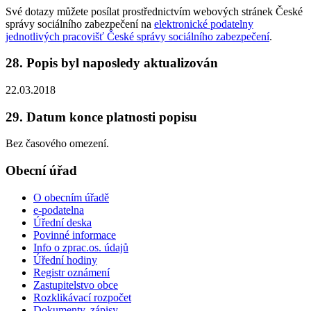
Své dotazy můžete posílat prostřednictvím webových stránek České
správy sociálního zabezpečení na
elektronické podatelny
jednotlivých pracovišť České správy sociálního zabezpečení
.
28. Popis byl naposledy aktualizován
22.03.2018
29. Datum konce platnosti popisu
Bez časového omezení.
Obecní úřad
O obecním úřadě
e-podatelna
Úřední deska
Povinné informace
Info o zprac.os. údajů
Úřední hodiny
Registr oznámení
Zastupitelstvo obce
Rozklikávací rozpočet
Dokumenty, zápisy