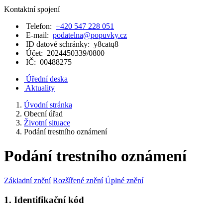
Kontaktní spojení
Telefon:
+420 547 228 051
E-mail:
podatelna@popuvky.cz
ID datové schránky:
y8catq8
Účet:
2024450339/0800
IČ:
00488275
Úřední deska
Aktuality
Úvodní stránka
Obecní úřad
Životní situace
Podání trestního oznámení
Podání trestního oznámení
Základní znění
Rozšířené znění
Úplné znění
1. Identifikační kód