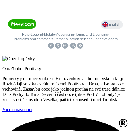
O naší obci Popůvky
Popůvky jsou obec v okrese Brno-venkov v Jihomoravském kraji.
Rozkládají se v katastrálním území Popůvky u Brna, v Bobravské
vrchovině. Zástavbu obce jako jedinou protíná na své trase dálnice
D1 z Prahy do Brna. Severní část obce (ulice Pod Vinohrady) je
zcela srostlá s osadou Veselka, patřící k sousední obci Troubsku.
Více o naší obci