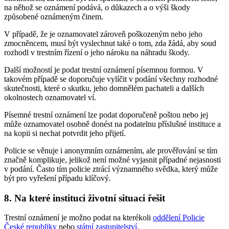
na něhož se oznámení podává, o důkazech a o výši škody
způsobené oznámeným činem.
V případě, že je oznamovatel zároveň poškozeným nebo jeho
zmocněncem, musí být vyslechnut také o tom, zda žádá, aby soud
rozhodl v trestním řízení o jeho nároku na náhradu škody.
Další možností je podat trestní oznámení písemnou formou. V
takovém případě se doporučuje vylíčit v podání všechny rozhodné
skutečnosti, které o skutku, jeho domnělém pachateli a dalších
okolnostech oznamovatel ví.
Písemné trestní oznámení lze podat doporučeně poštou nebo jej
může oznamovatel osobně donést na podatelnu příslušné instituce a
na kopii si nechat potvrdit jeho přijetí.
Policie se věnuje i anonymním oznámením, ale prověřování se tím
značně komplikuje, jelikož není možné vyjasnit případné nejasnosti
v podání. Často tím policie ztrácí významného svědka, který může
být pro vyřešení případu klíčový.
8. Na které instituci životní situaci řešit
Trestní oznámení je možno podat na kterékoli
oddělení Policie
České republiky
nebo
státní zastupitelství
.