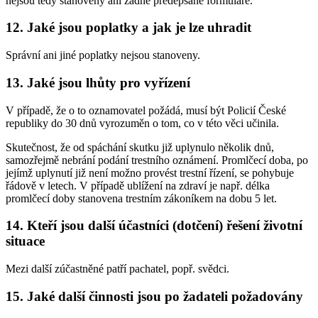
nejsou tedy stanoveny ani žádné předepsané formuláře.
12. Jaké jsou poplatky a jak je lze uhradit
Správní ani jiné poplatky nejsou stanoveny.
13. Jaké jsou lhůty pro vyřízení
V případě, že o to oznamovatel požádá, musí být Policií České
republiky do 30 dnů vyrozuměn o tom, co v této věci učinila.
Skutečnost, že od spáchání skutku již uplynulo několik dnů,
samozřejmě nebrání podání trestního oznámení. Promlčecí doba, po
jejímž uplynutí již není možno provést trestní řízení, se pohybuje
řádově v letech. V případě ublížení na zdraví je např. délka
promlčecí doby stanovena trestním zákoníkem na dobu 5 let.
14. Kteří jsou další účastníci (dotčení) řešení životní
situace
Mezi další zúčastněné patří pachatel, popř. svědci.
15. Jaké další činnosti jsou po žadateli požadovány