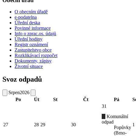
Obecní úřad
O obecním úřadě
e-podatelna
Úřední deska
Povinné informace
Info o zprac.os. údajů
Úřední hodiny
Registr oznámení
Zastupitelstvo obce
Rozklikávací rozpočet
Dokumenty, zápisy
Životní situace
Svoz odpadů
Srpen
2026
Po
Út
St
Čt
Pá
S
31
Komunální
odpad
27
28
29
30
1
Popůvky
(Brno-