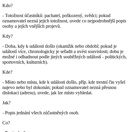
Kdo?
- Totožnost účastníků: pachatel, poškozený, svědci; pokud
oznamovatel nezná jejich totožnost, uvede co nejpodrobnější popis
osoby a jejích vnějších projevů.
Kdy?
- Doba, kdy k události došlo (okamžik nebo období; pokud je
událostí více, chronologicky je seřadit a uvést souvislosti; dobu je
možné i odhadnout podle jiných souběžných událostí - politických,
sportovních, kulturních).
Kde?
- Místo nebo místa, kde k události došlo, příp. kde trestní čin vyšel
najevo nebo byl dokonán; pokud oznamovatel nezná přesnou
dislokaci (adresu), uvede, jak lze místo vyhledat.
Jak?
- Popis jednání všech zúčastněných osob.
Co?