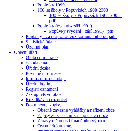
Popůvky 1999
100 let školy v Popůvkách 1908-2008
100 let školy v Popůvkách 1908-2008 -
pdf
Popůvky (vydání - září 1991)
Popůvky (vydání - září 1991) - pdf
Poplatky - za psa, za odvoz komunálního odpadu
Statistické údaje
Územní plán
Obecní úřad
O obecním úřadě
e-podatelna
Úřední deska
Povinné informace
Info o zprac.os. údajů
Úřední hodiny
Registr oznámení
Zastupitelstvo obce
Rozklikávací rozpočet
Dokumenty, zápisy
Obecně závazné vyhlášky a nařízení obce
Zápisy ze zasedání zastupitelstva obce
Zprávy o činnosti finančního výboru
Ostatní dokumenty