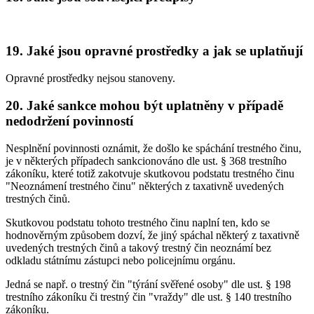
19. Jaké jsou opravné prostředky a jak se uplatňují
Opravné prostředky nejsou stanoveny.
20. Jaké sankce mohou být uplatněny v případě
nedodržení povinností
Nesplnění povinnosti oznámit, že došlo ke spáchání trestného činu,
je v některých případech sankcionováno dle ust. § 368 trestního
zákoníku, které totiž zakotvuje skutkovou podstatu trestného činu
"Neoznámení trestného činu" některých z taxativně uvedených
trestných činů.
Skutkovou podstatu tohoto trestného činu naplní ten, kdo se
hodnověrným způsobem dozví, že jiný spáchal některý z taxativně
uvedených trestných činů a takový trestný čin neoznámí bez
odkladu státnímu zástupci nebo policejnímu orgánu.
Jedná se např. o trestný čin "týrání svěřené osoby" dle ust. § 198
trestního zákoníku či trestný čin "vraždy" dle ust. § 140 trestního
zákoníku.