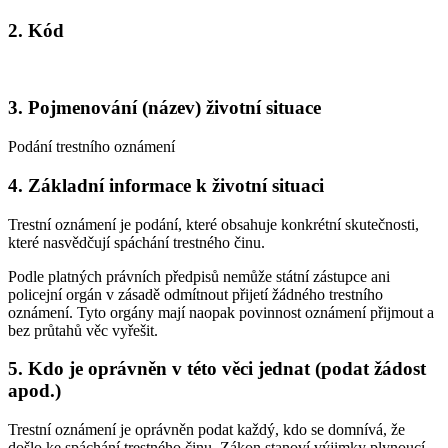
2. Kód
3. Pojmenování (název) životní situace
Podání trestního oznámení
4. Základní informace k životní situaci
Trestní oznámení je podání, které obsahuje konkrétní skutečnosti,
které nasvědčují spáchání trestného činu.
Podle platných právních předpisů nemůže státní zástupce ani
policejní orgán v zásadě odmítnout přijetí žádného trestního
oznámení. Tyto orgány mají naopak povinnost oznámení přijmout a
bez průtahů věc vyřešit.
5. Kdo je oprávněn v této věci jednat (podat žádost
apod.)
Trestní oznámení je oprávněn podat každý, kdo se domnívá, že
došlo ke spáchání trestného činu. Zákon stanoví výjimky plynoucí