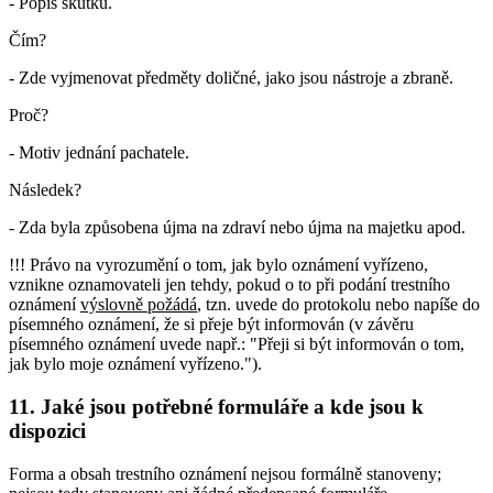
- Popis skutku.
Čím?
- Zde vyjmenovat předměty doličné, jako jsou nástroje a zbraně.
Proč?
- Motiv jednání pachatele.
Následek?
- Zda byla způsobena újma na zdraví nebo újma na majetku apod.
!!! Právo na vyrozumění o tom, jak bylo oznámení vyřízeno,
vznikne oznamovateli jen tehdy, pokud o to při podání trestního
oznámení
výslovně požádá
, tzn. uvede do protokolu nebo napíše do
písemného oznámení, že si přeje být informován (v závěru
písemného oznámení uvede např.: "Přeji si být informován o tom,
jak bylo moje oznámení vyřízeno.").
11. Jaké jsou potřebné formuláře a kde jsou k
dispozici
Forma a obsah trestního oznámení nejsou formálně stanoveny;