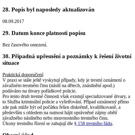
28. Popis byl naposledy aktualizován
08.09.2017
29. Datum konce platnosti popisu
Bez časového omezení.
30. Případná upřesnění a poznámky k řešení životní
situace
Praktická doporučení
:
V praxi se stále ještě vyskytují případy, kdy je trestní oznámení o
závažném trestném činu (násilí na dětech, znásilnění apod.)
podáváno na útvary pořádkové policie.
Pro tento druh trestné činnosti však existují specializované útvary, a
to Služba kriminální policie a vyšetřování. Případ oznámený přímo
zde pak může být od počátku řešen diskrétně, kvalifikovaně, a
především s ohledem na nutnost hájit oprávněné zájmy obětí
závažného násilného nebo mravnostního trestného činu.
Úkony trestního řízení se zahajují dle
§ 158 trestního řádu
.