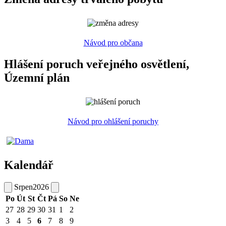
Návod pro občana
Hlášení poruch veřejného osvětlení,
Územní plán
Návod pro ohlášení poruchy
Kalendář
Srpen
2026
Po
Út
St
Čt
Pá
So
Ne
27
28
29
30
31
1
2
3
4
5
6
7
8
9