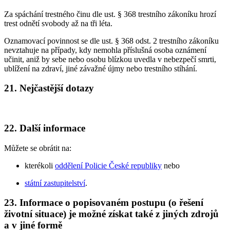
Za spáchání trestného činu dle ust. § 368 trestního zákoníku hrozí
trest odnětí svobody až na tři léta.
Oznamovací povinnost se dle ust. § 368 odst. 2 trestního zákoníku
nevztahuje na případy, kdy nemohla příslušná osoba oznámení
učinit, aniž by sebe nebo osobu blízkou uvedla v nebezpečí smrti,
ublížení na zdraví, jiné závažné újmy nebo trestního stíhání.
21. Nejčastější dotazy
22. Další informace
Můžete se obrátit na:
kterékoli
oddělení Policie České republiky
nebo
státní zastupitelství
.
23. Informace o popisovaném postupu (o řešení
životní situace) je možné získat také z jiných zdrojů
a v jiné formě