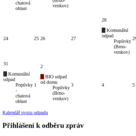
(Brno-
chatová
venkov)
oblast
28
Komunální
odpad
24
25
26
27
2
Popůvky
(Brno-
venkov)
31
2
Komunální
BIO odpad
odpad
od domu
Popůvky
1
3
4
5
Popůvky
-
(Brno-
chatová
venkov)
oblast
Kalendář svozu odpadu
Přihlášení k odběru zpráv