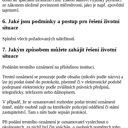
ze zákonem uložené povinnosti mlčenlivosti, jako je např. zpovědní
tajemství.
6. Jaké jsou podmínky a postup pro řešení životní
situace
Splnění všech požadovaných náležitostí.
7. Jakým způsobem můžete zahájit řešení životní
situace
Podáním trestního oznámení na příslušnou instituci.
Trestní oznámení se posuzuje podle obsahu (nikoliv podle názvu) a
lze jej podat ústně do protokolu, písemně či v elektronické podobě
podepsané elektronicky podle zvláštních právních předpisů,
telegraficky, telefaxem nebo dálnopisem.
V případě, že se oznamovatel rozhodne podat trestní oznámení
ústně, může osobně zajít na kterékoliv policejní oddělení či státní
zastupitelství. Tam s ním bude sepsán protokol.
Při podání trestního oznámení je oznamovatel vyslechnut o
okolnostech, za nichž byl čin spáchán, o osobních poměrech toho,