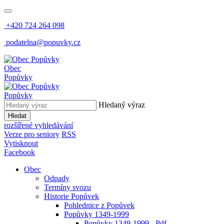
+420 724 264 098
podatelna@popuvky.cz
Obec
Popůvky
Popůvky
Hledaný výraz
Hledat
rozšířené vyhledávání
Verze pro seniory
RSS
Vytisknout
Facebook
Obec
Odpady
Termíny svozu
Historie Popůvek
Pohlednice z Popůvek
Popůvky 1349-1999
Popůvky 1349-1999 - Pdf