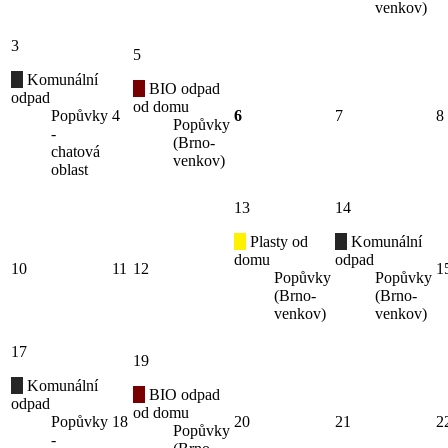
venkov)
3
5
Komunální
BIO odpad
odpad
od domu
Popůvky
4
6
7
8
Popůvky
-
(Brno-
chatová
venkov)
oblast
13
14
Plasty od
Komunální
domu
odpad
10
11
12
1
Popůvky
Popůvky
(Brno-
(Brno-
venkov)
venkov)
17
19
Komunální
BIO odpad
odpad
od domu
Popůvky
18
20
21
2
Popůvky
-