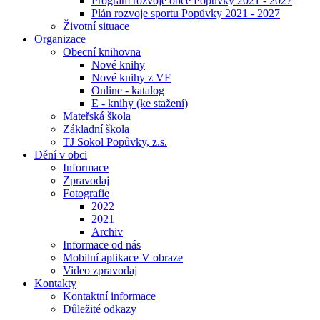
Program rozvoje obce Popůvky 2021 - 2027
Plán rozvoje sportu Popůvky 2021 - 2027
Životní situace
Organizace
Obecní knihovna
Nové knihy
Nové knihy z VF
Online - katalog
E - knihy (ke stažení)
Mateřská škola
Základní škola
TJ Sokol Popůvky, z.s.
Dění v obci
Informace
Zpravodaj
Fotografie
2022
2021
Archiv
Informace od nás
Mobilní aplikace V obraze
Video zpravodaj
Kontakty
Kontaktní informace
Důležité odkazy