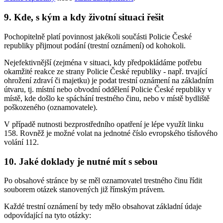
9. Kde, s kým a kdy životní situaci řešit
Pochopitelně platí povinnost jakékoli součásti Policie České
republiky přijmout podání (trestní oznámení) od kohokoli.
Nejefektivnější (zejména v situaci, kdy předpokládáme potřebu
okamžité reakce ze strany Policie České republiky - např. trvající
ohrožení zdraví či majetku) je podat trestní oznámení na základním
útvaru, tj. místní nebo obvodní oddělení Policie České republiky v
místě, kde došlo ke spáchání trestného činu, nebo v místě bydliště
poškozeného (oznamovatele).
V případě nutnosti bezprostředního opatření je lépe využít linku
158. Rovněž je možné volat na jednotné číslo evropského tísňového
volání 112.
10. Jaké doklady je nutné mít s sebou
Po obsahové stránce by se měl oznamovatel trestného činu řídit
souborem otázek stanovených již římským právem.
Každé trestní oznámení by tedy mělo obsahovat základní údaje
odpovídající na tyto otázky: