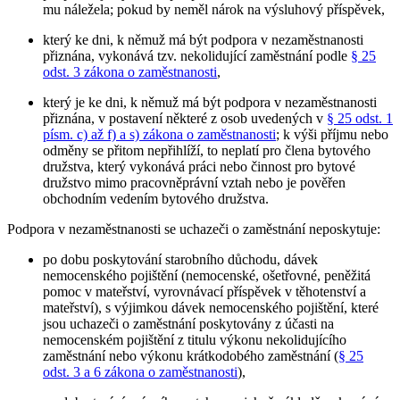
mu náležela; pokud by neměl nárok na výsluhový příspěvek,
který ke dni, k němuž má být podpora v nezaměstnanosti
přiznána, vykonává tzv. nekolidující zaměstnání podle
§ 25
odst. 3 zákona o zaměstnanosti
,
který je ke dni, k němuž má být podpora v nezaměstnanosti
přiznána, v postavení některé z osob uvedených v
§ 25 odst. 1
písm. c) až f) a s) zákona o zaměstnanosti
; k výši příjmu nebo
odměny se přitom nepřihlíží, to neplatí pro člena bytového
družstva, který vykonává práci nebo činnost pro bytové
družstvo mimo pracovněprávní vztah nebo je pověřen
obchodním vedením bytového družstva.
Podpora v nezaměstnanosti se uchazeči o zaměstnání neposkytuje
:
po dobu poskytování starobního důchodu, dávek
nemocenského pojištění (nemocenské, ošetřovné, peněžitá
pomoc v mateřství, vyrovnávací příspěvek v těhotenství a
mateřství), s výjimkou dávek nemocenského pojištění, které
jsou uchazeči o zaměstnání poskytovány z účasti na
nemocenském pojištění z titulu výkonu nekolidujícího
zaměstnání nebo výkonu krátkodobého zaměstnání (
§ 25
odst. 3 a 6 zákona o zaměstnanosti
),