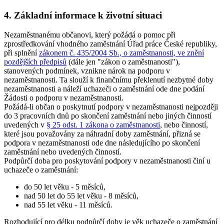
4. Základní informace k životní situaci
Nezaměstnanému občanovi, který požádá o pomoc při
zprostředkování vhodného zaměstnání Úřad práce České republiky,
při splnění
zákonem č. 435/2004 Sb., o zaměstnanosti, ve znění
pozdějších předpisů
(dále jen "zákon o zaměstnanosti"),
stanovených podmínek, vznikne nárok na podporu v
nezaměstnanosti. Ta slouží k finančnímu překlenutí nezbytné doby
nezaměstnanosti a náleží uchazeči o zaměstnání ode dne podání
Žádosti o podporu v nezaměstnanosti.
Požádá-li občan o poskytnutí podpory v nezaměstnanosti nejpozději
do 3 pracovních dnů po skončení zaměstnání nebo jiných činností
uvedených v
§ 25 odst. 1 zákona o zaměstnanosti
, nebo činností,
které jsou považovány za náhradní doby zaměstnání, přizná se
podpora v nezaměstnanosti ode dne následujícího po skončení
zaměstnání nebo uvedených činností.
Podpůrčí doba pro poskytování podpory v nezaměstnanosti činí u
uchazeče o zaměstnání
:
do 50 let věku - 5 měsíců,
nad 50 let do 55 let věku - 8 měsíců,
nad 55 let věku - 11 měsíců.
Rozhodující pro délku podpůrčí doby je věk uchazeče o zaměstnání