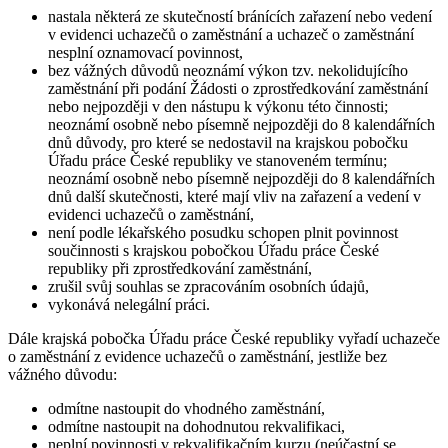
nastala některá ze skutečností bránících zařazení nebo vedení
v evidenci uchazečů o zaměstnání a uchazeč o zaměstnání
nesplní oznamovací povinnost,
bez vážných důvodů neoznámí výkon tzv. nekolidujícího
zaměstnání při podání Žádosti o zprostředkování zaměstnání
nebo nejpozději v den nástupu k výkonu této činnosti;
neoznámí osobně nebo písemně nejpozději do 8 kalendářních
dnů důvody, pro které se nedostavil na krajskou pobočku
Úřadu práce České republiky ve stanoveném termínu;
neoznámí osobně nebo písemně nejpozději do 8 kalendářních
dnů další skutečnosti, které mají vliv na zařazení a vedení v
evidenci uchazečů o zaměstnání,
není podle lékařského posudku schopen plnit povinnost
součinnosti s krajskou pobočkou Úřadu práce České
republiky při zprostředkování zaměstnání,
zrušil svůj souhlas se zpracováním osobních údajů,
vykonává nelegální práci.
Dále krajská pobočka Úřadu práce České republiky vyřadí uchazeče
o zaměstnání z evidence uchazečů o zaměstnání, jestliže bez
vážného důvodu
:
odmítne nastoupit do vhodného zaměstnání,
odmítne nastoupit na dohodnutou rekvalifikaci,
neplní povinnosti v rekvalifikačním kurzu (neúčastní se