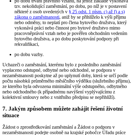
po dobu trvání právního vztahu, na jehož základě vykonává
tzv. nekolidující zaměstnání, po dobu, po níž je v postavení
některé z osob uvedených v
§ 25 odst. 1 písm. c) až f) a s)
zákona o zaměstnanosti
, aniž by se přihlíželo k výši příjmu
nebo odměny, to neplatí pro člena bytového družstva, který
vykonává práci nebo činnost pro bytové družstvo mimo
pracovněprávní vztah nebo je pověřen obchodním vedením
bytového družstva, a po dobu poskytování podpory při
rekvalifikaci,
po dobu vazby.
Uchazeči o zaměstnání, kterému bylo z posledního zaměstnání
vyplaceno odstupné, odbytné nebo odchodné, se podpora v
nezaměstnanosti poskytne až po uplynutí doby, která se určí podle
počtu násobků průměrného měsíčního výdělku (služebního příjmu),
ze kterého byla odvozena minimální výše odstupného, odbytného
nebo odchodného (k případnému navýšení vyplývajícímu z
kolektivní smlouvy nebo z vnitřního předpisu se nepřihlíží).
7. Jakým způsobem můžete zahájit řešení životní
situace
Žádost o zprostředkování zaměstnání a Žádost o podporu v
nezaměstnanosti podejte osobně na krajské pobočce Úřadu práce