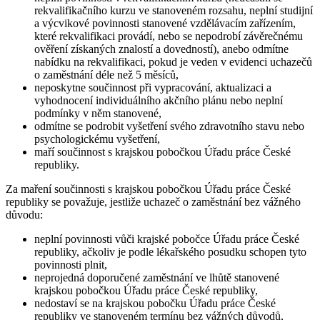
rekvalifikačního kurzu ve stanoveném rozsahu, neplní studijní
a výcvikové povinnosti stanovené vzdělávacím zařízením,
které rekvalifikaci provádí, nebo se nepodrobí závěrečnému
ověření získaných znalostí a dovedností), anebo odmítne
nabídku na rekvalifikaci, pokud je veden v evidenci uchazečů
o zaměstnání déle než 5 měsíců,
neposkytne součinnost při vypracování, aktualizaci a
vyhodnocení individuálního akčního plánu nebo neplní
podmínky v něm stanovené,
odmítne se podrobit vyšetření svého zdravotního stavu nebo
psychologickému vyšetření,
maří součinnost s krajskou pobočkou Úřadu práce České
republiky.
Za maření součinnosti s krajskou pobočkou Úřadu práce České
republiky se považuje
,
jestliže uchazeč o zaměstnání bez vážného
důvodu
:
neplní povinnosti vůči krajské pobočce Úřadu práce České
republiky, ačkoliv je podle lékařského posudku schopen tyto
povinnosti plnit,
neprojedná doporučené zaměstnání ve lhůtě stanovené
krajskou pobočkou Úřadu práce České republiky,
nedostaví se na krajskou pobočku Úřadu práce České
republiky ve stanoveném termínu bez vážných důvodů,