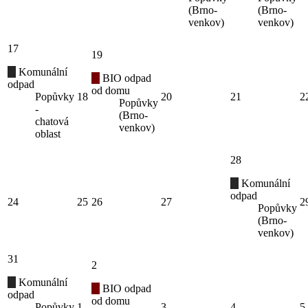
(Brno-
(Brno-
venkov)
venkov)
17
19
Komunální
BIO odpad
odpad
od domu
Popůvky
18
20
21
2
Popůvky
-
(Brno-
chatová
venkov)
oblast
28
Komunální
odpad
24
25
26
27
2
Popůvky
(Brno-
venkov)
31
2
Komunální
BIO odpad
odpad
od domu
Popůvky
1
3
4
5