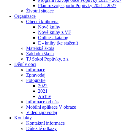
Program rozvoje obce Popůvky 2021 - 2027
Plán rozvoje sportu Popůvky 2021 - 2027
Životní situace
Organizace
Obecní knihovna
Nové knihy
Nové knihy z VF
Online - katalog
E - knihy (ke stažení)
Mateřská škola
Základní škola
TJ Sokol Popůvky, z.s.
Dění v obci
Informace
Zpravodaj
Fotografie
2022
2021
Archiv
Informace od nás
Mobilní aplikace V obraze
Video zpravodaj
Kontakty
Kontaktní informace
Důležité odkazy