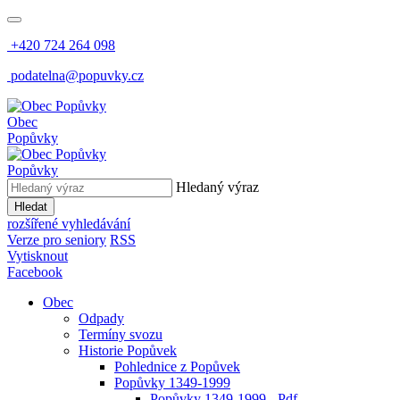
+420 724 264 098
podatelna@popuvky.cz
Obec
Popůvky
Popůvky
Hledaný výraz
Hledat
rozšířené vyhledávání
Verze pro seniory
RSS
Vytisknout
Facebook
Obec
Odpady
Termíny svozu
Historie Popůvek
Pohlednice z Popůvek
Popůvky 1349-1999
Popůvky 1349-1999 - Pdf