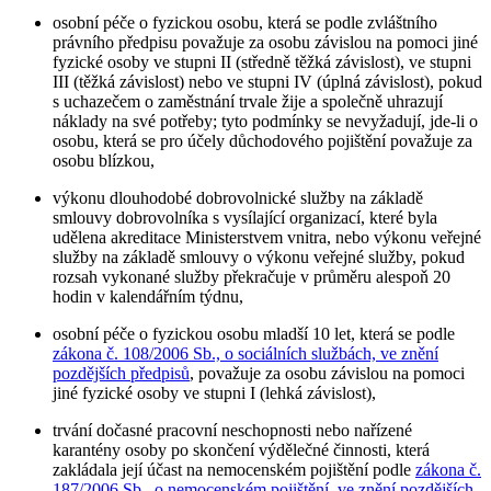
osobní péče o fyzickou osobu, která se podle zvláštního
právního předpisu považuje za osobu závislou na pomoci jiné
fyzické osoby ve stupni II (středně těžká závislost), ve stupni
III (těžká závislost) nebo ve stupni IV (úplná závislost), pokud
s uchazečem o zaměstnání trvale žije a společně uhrazují
náklady na své potřeby; tyto podmínky se nevyžadují, jde-li o
osobu, která se pro účely důchodového pojištění považuje za
osobu blízkou,
výkonu dlouhodobé dobrovolnické služby na základě
smlouvy dobrovolníka s vysílající organizací, které byla
udělena akreditace Ministerstvem vnitra, nebo výkonu veřejné
služby na základě smlouvy o výkonu veřejné služby, pokud
rozsah vykonané služby překračuje v průměru alespoň 20
hodin v kalendářním týdnu,
osobní péče o fyzickou osobu mladší 10 let, která se podle
zákona č. 108/2006 Sb., o sociálních službách, ve znění
pozdějších předpisů
, považuje za osobu závislou na pomoci
jiné fyzické osoby ve stupni I (lehká závislost),
trvání dočasné pracovní neschopnosti nebo nařízené
karantény osoby po skončení výdělečné činnosti, která
zakládala její účast na nemocenském pojištění podle
zákona č.
187/2006 Sb., o nemocenském pojištění, ve znění pozdějších