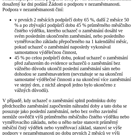
dosažený ke dni podání Žádosti o podporu v nezaměstnanosti.
Podpora v nezaměstnanosti činí:
v prvních 2 měsících podpůrčí doby 65 %, další 2 měsíce 50
% a po zbývající podpůrčí dobu 45 % průměrného měsíčního
čistého výdělku, kterého uchazeč o zaměstnání dosáhl ve
svém posledním ukončeném zaměstnání, nebo posledního
vyměřovacího základu přepočteného na 1 kalendářní měsíc,
pokud uchazeč o zaměstnání naposledy vykonával
samostatnou výdělečnou činnost,
45 % po celou podpůrčí dobu, pokud uchazeč o zaměstnání
před zařazením do evidence uchazečů o zaměstnání bez
vážného důvodu ukončil poslední zaměstnání sám nebo
dohodou se zaměstnavatelem (nevztahuje se na ukončení
samostatné výdělečné činnosti a na ukončení více zaměstnání
ve stejný den, z nichž alespoň jedno bylo ukončeno z
vážných důvodů).
V případě, kdy uchazeč o zaměstnání splnil podmínku doby
předchozího zaměstnání započtením náhradní doby a tato doba se
posuzuje jako poslední zaměstnání, nebo bez svého zavinění
nemůže osvědčit výši průměrného měsíčního čistého výdělku nebo
vyměřovacího základu, nebo u něho nelze stanovit průměrný
měsíční čistý výdělek nebo vyměřovací základ, stanoví se výše
podpory v nezaměstnanosti po dobu prvních 2 měsíců ve výši