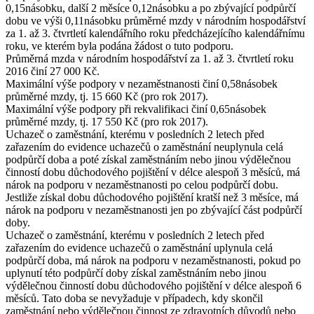
0,15násobku, další 2 měsíce 0,12násobku a po zbývající podpůrčí
dobu ve výši 0,11násobku průměrné mzdy v národním hospodářství
za 1. až 3. čtvrtletí kalendářního roku předcházejícího kalendářnímu
roku, ve kterém byla podána žádost o tuto podporu.
Průměrná mzda
v národním hospodářství za 1. až 3. čtvrtletí roku
2016 činí
27 000 Kč
.
Maximální výše
podpory v nezaměstnanosti činí 0,58násobek
průměrné mzdy, tj.
15 660 Kč
(pro rok 2017).
Maximální výše
podpory při rekvalifikaci činí 0,65násobek
průměrné mzdy, tj.
17 550 Kč
(pro rok 2017).
Uchazeč o zaměstnání, kterému v posledních 2 letech před
zařazením do evidence uchazečů o zaměstnání neuplynula celá
podpůrčí doba a poté získal zaměstnáním nebo jinou výdělečnou
činností dobu důchodového pojištění v délce alespoň 3 měsíců, má
nárok na podporu v nezaměstnanosti po celou podpůrčí dobu.
Jestliže získal dobu důchodového pojištění kratší než 3 měsíce, má
nárok na podporu v nezaměstnanosti jen po zbývající část podpůrčí
doby.
Uchazeč o zaměstnání, kterému v posledních 2 letech před
zařazením do evidence uchazečů o zaměstnání uplynula celá
podpůrčí doba, má nárok na podporu v nezaměstnanosti, pokud po
uplynutí této podpůrčí doby získal zaměstnáním nebo jinou
výdělečnou činností dobu důchodového pojištění v délce alespoň 6
měsíců. Tato doba se nevyžaduje v případech, kdy skončil
zaměstnání nebo výdělečnou činnost ze zdravotních důvodů nebo