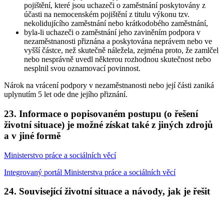
pojištění, které jsou uchazeči o zaměstnání poskytovány z
účasti na nemocenském pojištění z titulu výkonu tzv.
nekolidujícího zaměstnání nebo krátkodobého zaměstnání,
byla-li uchazeči o zaměstnání jeho zaviněním podpora v
nezaměstnanosti přiznána a poskytována neprávem nebo ve
vyšší částce, než skutečně náležela, zejména proto, že zamlčel
nebo nesprávně uvedl některou rozhodnou skutečnost nebo
nesplnil svou oznamovací povinnost.
Nárok na vrácení podpory v nezaměstnanosti nebo její části zaniká
uplynutím 5 let ode dne jejího přiznání.
23. Informace o popisovaném postupu (o řešení
životní situace) je možné získat také z jiných zdrojů
a v jiné formě
Ministerstvo práce a sociálních věcí
Integrovaný portál Ministerstva práce a sociálních věcí
24. Související životní situace a návody, jak je řešit