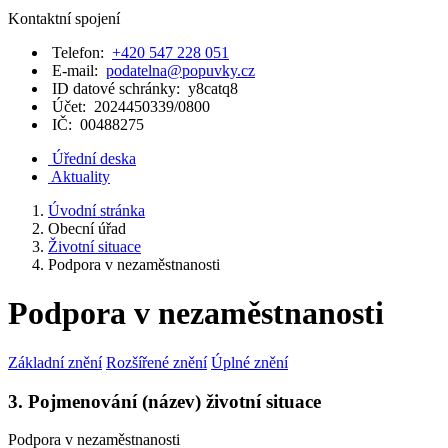
Kontaktní spojení
Telefon:
+420 547 228 051
E-mail:
podatelna@popuvky.cz
ID datové schránky:
y8catq8
Účet:
2024450339/0800
IČ:
00488275
Úřední deska
Aktuality
Úvodní stránka
Obecní úřad
Životní situace
Podpora v nezaměstnanosti
Podpora v nezaměstnanosti
Základní znění
Rozšířené znění
Úplné znění
3. Pojmenování (název) životní situace
Podpora v nezaměstnanosti