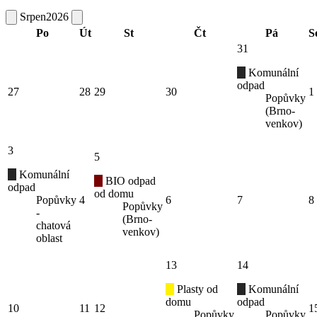
Srpen
2026
Po
Út
St
Čt
Pá
S
31
Komunální
odpad
27
28
29
30
1
Popůvky
(Brno-
venkov)
3
5
Komunální
BIO odpad
odpad
od domu
Popůvky
4
6
7
8
Popůvky
-
(Brno-
chatová
venkov)
oblast
13
14
Plasty od
Komunální
domu
odpad
10
11
12
1
Popůvky
Popůvky