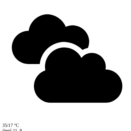
35/17 °C
úterý
11. 8.