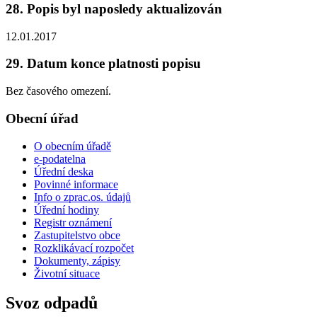
28. Popis byl naposledy aktualizován
12.01.2017
29. Datum konce platnosti popisu
Bez časového omezení.
Obecní úřad
O obecním úřadě
e-podatelna
Úřední deska
Povinné informace
Info o zprac.os. údajů
Úřední hodiny
Registr oznámení
Zastupitelstvo obce
Rozklikávací rozpočet
Dokumenty, zápisy
Životní situace
Svoz odpadů