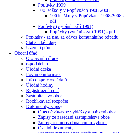
Popůvky 1999
100 let školy v Popůvkách 1908-2008
100 let školy v Popůvkách 1908-2008 -
pdf
Popůvky (vydání - září 1991)
Popůvky (vydání - září 1991) - pdf
Poplatky - za psa, za odvoz komunálního odpadu
Statistické údaje
Územní plán
Obecní úřad
O obecním úřadě
e-podatelna
Úřední deska
Povinné informace
Info o zprac.os. údajů
Úřední hodiny
Registr oznámení
Zastupitelstvo obce
Rozklikávací rozpočet
Dokumenty, zápisy
Obecně závazné vyhlášky a nařízení obce
Zápisy ze zasedání zastupitelstva obce
Zprávy o činnosti finančního výboru
Ostatní dokumenty