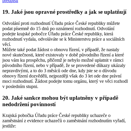
předpisů
19. Jaké jsou opravné prostředky a jak se uplatňují
Odvolání proti rozhodnutí Úřadu práce České republiky můžete
podat písemně do 15 dnů po oznámení rozhodnutí. Odvolání
podejte krajské pobočce Úřadu práce České republiky, která
rozhodnutí vydala, odvoláváte se k Ministerstvu práce a sociálních
věcí.
Můžete také podat žádost o obnovu řízení, v případě, že nastaly
nové skutečnosti, které existovaly v době původního řízení a které
jsou vám ku prospěchu, přičemž je nebylo možné uplatnit v rámci
původního řízení, nebo v případě, že se provedené důkazy ukázaly
nepravdivými, a to do 3 měsíců ode dne, kdy jste se o důvodu
obnovy řízení dozvěděli, nejpozději však do 3 let ode dne právní
moci rozhodnutí. Žádost podejte tomu orgánu, který ve věci rozhodl
v posledním stupni.
20. Jaké sankce mohou být uplatněny v případě
nedodržení povinností
Krajská pobočka Úřadu práce České republiky uchazeče o
zaměstnání z evidence uchazečů o zaměstnání rozhodnutím vyřadí
,
jestliže: