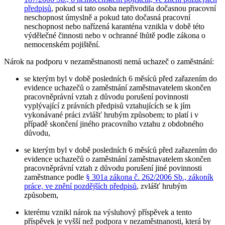
předpisů
, pokud si tato osoba nepřivodila dočasnou pracovní
neschopnost úmyslně a pokud tato dočasná pracovní
neschopnost nebo nařízená karanténa vznikla v době této
výdělečné činnosti nebo v ochranné lhůtě podle zákona o
nemocenském pojištění.
Nárok na podporu v nezaměstnanosti nemá uchazeč o zaměstnání
:
se kterým byl v době posledních 6 měsíců před zařazením do
evidence uchazečů o zaměstnání zaměstnavatelem skončen
pracovněprávní vztah z důvodu porušení povinnosti
vyplývající z právních předpisů vztahujících se k jím
vykonávané práci zvlášť hrubým způsobem; to platí i v
případě skončení jiného pracovního vztahu z obdobného
důvodu,
se kterým byl v době posledních 6 měsíců před zařazením do
evidence uchazečů o zaměstnání zaměstnavatelem skončen
pracovněprávní vztah z důvodu porušení jiné povinnosti
zaměstnance podle
§ 301a zákona č. 262/2006 Sb., zákoník
práce, ve znění pozdějších předpisů
, zvlášť hrubým
způsobem,
kterému vznikl nárok na výsluhový příspěvek a tento
příspěvek je vyšší než podpora v nezaměstnanosti, která by