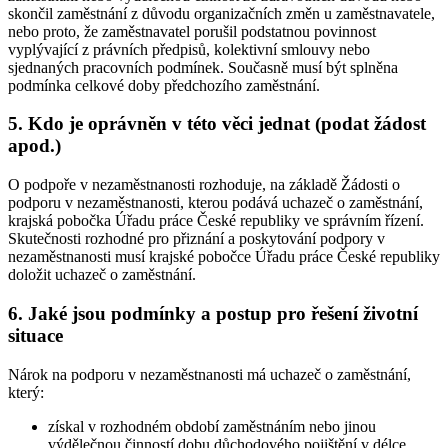
skončil zaměstnání z důvodu organizačních změn u zaměstnavatele,
nebo proto, že zaměstnavatel porušil podstatnou povinnost
vyplývající z právních předpisů, kolektivní smlouvy nebo
sjednaných pracovních podmínek. Současně musí být splněna
podmínka celkové doby předchozího zaměstnání.
5. Kdo je oprávněn v této věci jednat (podat žádost
apod.)
O podpoře v nezaměstnanosti rozhoduje, na základě Žádosti o
podporu v nezaměstnanosti, kterou podává uchazeč o zaměstnání,
krajská pobočka Úřadu práce České republiky ve správním řízení.
Skutečnosti rozhodné pro přiznání a poskytování podpory v
nezaměstnanosti musí krajské pobočce Úřadu práce České republiky
doložit uchazeč o zaměstnání
.
6. Jaké jsou podmínky a postup pro řešení životní
situace
Nárok na podporu v nezaměstnanosti má uchazeč o zaměstnání
,
který:
získal v rozhodném období zaměstnáním nebo jinou
výdělečnou činností dobu důchodového pojištění v délce