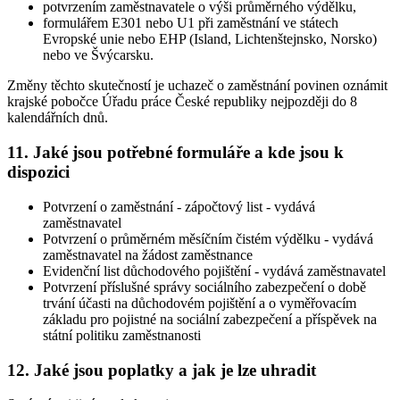
potvrzením zaměstnavatele o výši průměrného výdělku,
formulářem E301 nebo U1 při zaměstnání ve státech
Evropské unie nebo EHP (Island, Lichtenštejnsko, Norsko)
nebo ve Švýcarsku.
Změny těchto skutečností je uchazeč o zaměstnání povinen oznámit
krajské pobočce Úřadu práce České republiky nejpozději do 8
kalendářních dnů
.
11. Jaké jsou potřebné formuláře a kde jsou k
dispozici
Potvrzení o zaměstnání - zápočtový list - vydává
zaměstnavatel
Potvrzení o průměrném měsíčním čistém výdělku - vydává
zaměstnavatel na žádost zaměstnance
Evidenční list důchodového pojištění - vydává zaměstnavatel
Potvrzení příslušné správy sociálního zabezpečení o době
trvání účasti na důchodovém pojištění a o vyměřovacím
základu pro pojistné na sociální zabezpečení a příspěvek na
státní politiku zaměstnanosti
12. Jaké jsou poplatky a jak je lze uhradit