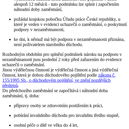
alespoň 12 měsíců - tuto podmínku lze splnit i započtením
náhradní doby zaměstnání,
požádal krajskou pobočku Úřadu práce České republiky, u
které je veden v evidenci uchazečů o zaměstnání, o poskytnutí
podpory v nezaměstnanosti,
ke dni, k němuž má být podpora v nezaměstnanosti přiznána,
není poživatelem starobního důchodu.
Rozhodným obdobím pro splnění podmínek nároku na podporu v
nezaměstnanosti jsou
poslední 2 roky
před zařazením do evidence
uchazečů o zaměstnání.
Jinou výdělečnou činností je výdělečná činnost a jiná výdělečná
činnost, která je dobou důchodového pojištění podle
zákona č.
155/1995 Sb., o důchodovém pojištění, ve znění pozdějších
předpisů
.
Do předchozího zaměstnání se započítává i
náhradní doba
zaměstnání
, tj. doba:
přípravy osoby se zdravotním postižením k práci,
pobírání invalidního důchodu pro invaliditu třetího stupně,
osobní péče o dítě ve věku do 4 let,