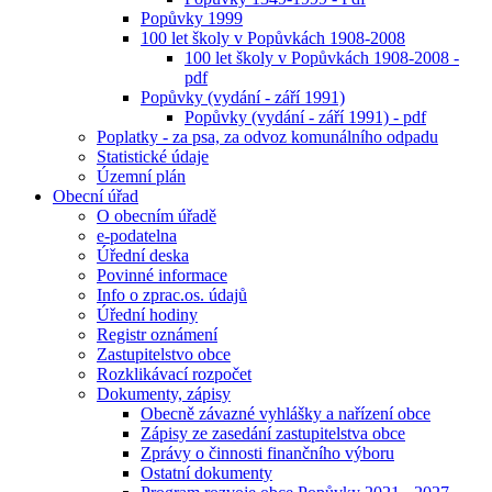
Popůvky 1999
100 let školy v Popůvkách 1908-2008
100 let školy v Popůvkách 1908-2008 -
pdf
Popůvky (vydání - září 1991)
Popůvky (vydání - září 1991) - pdf
Poplatky - za psa, za odvoz komunálního odpadu
Statistické údaje
Územní plán
Obecní úřad
O obecním úřadě
e-podatelna
Úřední deska
Povinné informace
Info o zprac.os. údajů
Úřední hodiny
Registr oznámení
Zastupitelstvo obce
Rozklikávací rozpočet
Dokumenty, zápisy
Obecně závazné vyhlášky a nařízení obce
Zápisy ze zasedání zastupitelstva obce
Zprávy o činnosti finančního výboru
Ostatní dokumenty