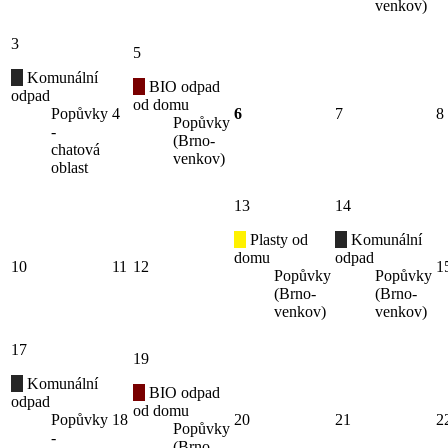
venkov)
3
5
Komunální
BIO odpad
odpad
od domu
Popůvky
4
6
7
8
Popůvky
-
(Brno-
chatová
venkov)
oblast
13
14
Plasty od
Komunální
domu
odpad
10
11
12
1
Popůvky
Popůvky
(Brno-
(Brno-
venkov)
venkov)
17
19
Komunální
BIO odpad
odpad
od domu
Popůvky
18
20
21
2
Popůvky
-
(Brno-