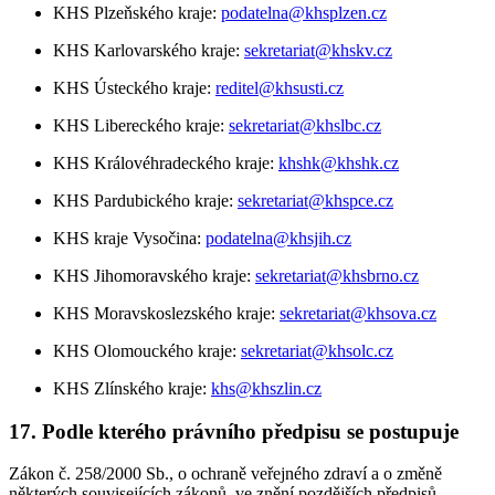
KHS Plzeňského kraje:
podatelna@khsplzen.cz
KHS Karlovarského kraje:
sekretariat@khskv.cz
KHS Ústeckého kraje:
reditel@khsusti.cz
KHS Libereckého kraje:
sekretariat@khslbc.cz
KHS Královéhradeckého kraje:
khshk@khshk.cz
KHS Pardubického kraje:
sekretariat@khspce.cz
KHS kraje Vysočina:
podatelna@khsjih.cz
KHS Jihomoravského kraje:
sekretariat@khsbrno.cz
KHS Moravskoslezského kraje:
sekretariat@khsova.cz
KHS Olomouckého kraje:
sekretariat@khsolc.cz
KHS Zlínského kraje:
khs@khszlin.cz
17. Podle kterého právního předpisu se postupuje
Zákon č. 258/2000 Sb., o ochraně veřejného zdraví a o změně
některých souvisejících zákonů, ve znění pozdějších předpisů