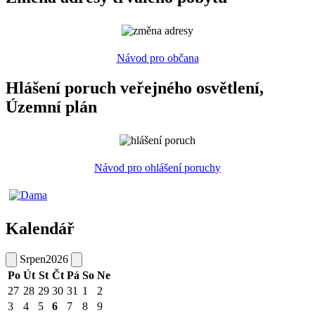
Návod pro občana
Hlášení poruch veřejného osvětlení,
Územní plán
Návod pro ohlášení poruchy
Kalendář
Srpen
2026
Po
Út
St
Čt
Pá
So
Ne
27
28
29
30
31
1
2
3
4
5
6
7
8
9