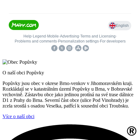
O naší obci Popůvky
Popůvky jsou obec v okrese Brno-venkov v Jihomoravském kraji.
Rozkládají se v katastrálním území Popůvky u Brna, v Bobravské
vrchovině. Zástavbu obce jako jedinou protíná na své trase dálnice
D1 z Prahy do Brna. Severní část obce (ulice Pod Vinohrady) je
zcela srostlá s osadou Veselka, patřící k sousední obci Troubsku.
Více o naší obci