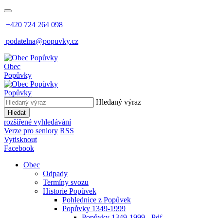
+420 724 264 098
podatelna@popuvky.cz
Obec
Popůvky
Popůvky
Hledaný výraz
Hledat
rozšířené vyhledávání
Verze pro seniory
RSS
Vytisknout
Facebook
Obec
Odpady
Termíny svozu
Historie Popůvek
Pohlednice z Popůvek
Popůvky 1349-1999
Popůvky 1349-1999 - Pdf