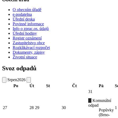
O obecním úřadě
e-podatelna
Úřední deska
Povinné informace
Info o zprac.os. údajů
Úřední hodiny
Registr oznámení
Zastupitelstvo obce
Rozklikávací rozpočet
Dokumenty, zápisy
Životní situace
Svoz odpadů
Srpen
2026
Po
Út
St
Čt
Pá
S
31
Komunální
odpad
27
28
29
30
1
Popůvky
(Brno-