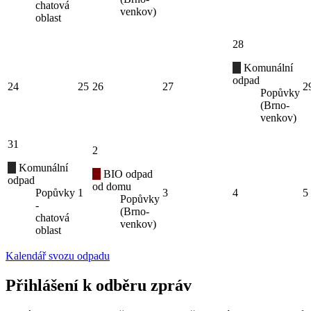
chatová
venkov)
oblast
28
Komunální
odpad
24
25
26
27
2
Popůvky
(Brno-
venkov)
31
2
Komunální
BIO odpad
odpad
od domu
Popůvky
1
3
4
5
Popůvky
-
(Brno-
chatová
venkov)
oblast
Kalendář svozu odpadu
Přihlášení k odběru zpráv