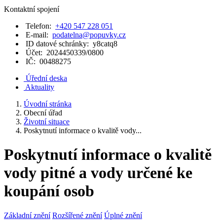
Kontaktní spojení
Telefon:
+420 547 228 051
E-mail:
podatelna@popuvky.cz
ID datové schránky:
y8catq8
Účet:
2024450339/0800
IČ:
00488275
Úřední deska
Aktuality
Úvodní stránka
Obecní úřad
Životní situace
Poskytnutí informace o kvalitě vody...
Poskytnutí informace o kvalitě
vody pitné a vody určené ke
koupání osob
Základní znění
Rozšířené znění
Úplné znění