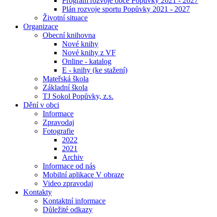
Program rozvoje obce Popůvky 2021 - 2027
Plán rozvoje sportu Popůvky 2021 - 2027
Životní situace
Organizace
Obecní knihovna
Nové knihy
Nové knihy z VF
Online - katalog
E - knihy (ke stažení)
Mateřská škola
Základní škola
TJ Sokol Popůvky, z.s.
Dění v obci
Informace
Zpravodaj
Fotografie
2022
2021
Archiv
Informace od nás
Mobilní aplikace V obraze
Video zpravodaj
Kontakty
Kontaktní informace
Důležité odkazy