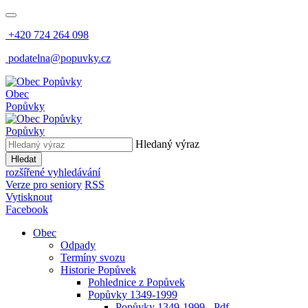
+420 724 264 098
podatelna@popuvky.cz
Obec
Popůvky
Popůvky
Hledaný výraz
Hledat
rozšířené vyhledávání
Verze pro seniory
RSS
Vytisknout
Facebook
Obec
Odpady
Termíny svozu
Historie Popůvek
Pohlednice z Popůvek
Popůvky 1349-1999
Popůvky 1349-1999 - Pdf