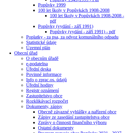
Popůvky 1999
100 let školy v Popůvkách 1908-2008
100 let školy v Popůvkách 1908-2008 -
pdf
Popůvky (vydání - září 1991)
Popůvky (vydání - září 1991) - pdf
Poplatky - za psa, za odvoz komunálního odpadu
Statistické údaje
Územní plán
Obecní úřad
O obecním úřadě
e-podatelna
Úřední deska
Povinné informace
Info o zprac.os. údajů
Úřední hodiny
Registr oznámení
Zastupitelstvo obce
Rozklikávací rozpočet
Dokumenty, zápisy
Obecně závazné vyhlášky a nařízení obce
Zápisy ze zasedání zastupitelstva obce
Zprávy o činnosti finančního výboru
Ostatní dokumenty