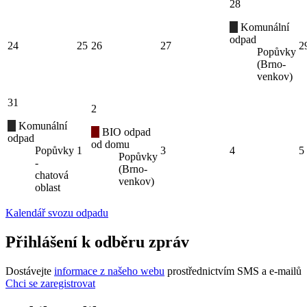
28
Komunální
odpad
24
25
26
27
2
Popůvky
(Brno-
venkov)
31
2
Komunální
BIO odpad
odpad
od domu
Popůvky
1
3
4
5
Popůvky
-
(Brno-
chatová
venkov)
oblast
Kalendář svozu odpadu
Přihlášení k odběru zpráv
Dostávejte
informace z našeho webu
prostřednictvím SMS a e-mailů
Chci se zaregistrovat