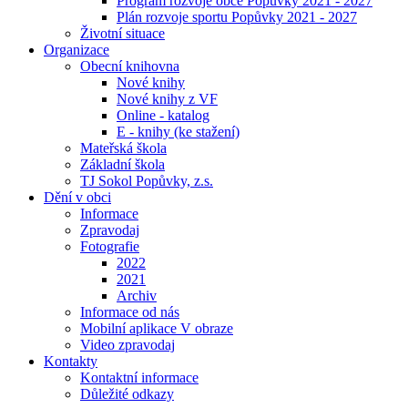
Program rozvoje obce Popůvky 2021 - 2027
Plán rozvoje sportu Popůvky 2021 - 2027
Životní situace
Organizace
Obecní knihovna
Nové knihy
Nové knihy z VF
Online - katalog
E - knihy (ke stažení)
Mateřská škola
Základní škola
TJ Sokol Popůvky, z.s.
Dění v obci
Informace
Zpravodaj
Fotografie
2022
2021
Archiv
Informace od nás
Mobilní aplikace V obraze
Video zpravodaj
Kontakty
Kontaktní informace
Důležité odkazy