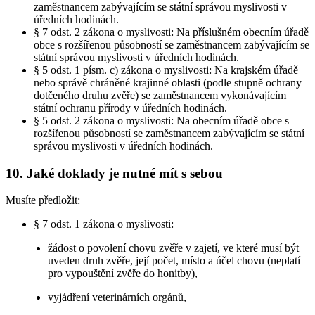
zaměstnancem zabývajícím se státní správou myslivosti v
úředních hodinách.
§ 7 odst. 2 zákona o myslivosti: Na příslušném obecním úřadě
obce s rozšířenou působností se zaměstnancem zabývajícím se
státní správou myslivosti v úředních hodinách.
§ 5 odst. 1 písm. c) zákona o myslivosti: Na krajském úřadě
nebo správě chráněné krajinné oblasti (podle stupně ochrany
dotčeného druhu zvěře) se zaměstnancem vykonávajícím
státní ochranu přírody v úředních hodinách.
§ 5 odst. 2 zákona o myslivosti: Na obecním úřadě obce s
rozšířenou působností se zaměstnancem zabývajícím se státní
správou myslivosti v úředních hodinách.
10. Jaké doklady je nutné mít s sebou
Musíte předložit:
§ 7 odst. 1 zákona o myslivosti:
žádost o povolení chovu zvěře v zajetí, ve které musí být
uveden druh zvěře, její počet, místo a účel chovu (neplatí
pro vypouštění zvěře do honitby),
vyjádření veterinárních orgánů,