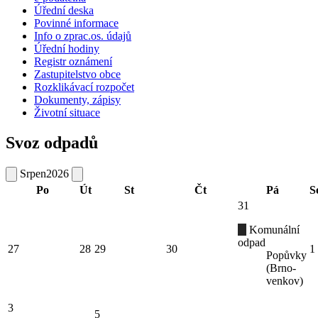
Úřední deska
Povinné informace
Info o zprac.os. údajů
Úřední hodiny
Registr oznámení
Zastupitelstvo obce
Rozklikávací rozpočet
Dokumenty, zápisy
Životní situace
Svoz odpadů
Srpen
2026
Po
Út
St
Čt
Pá
S
31
Komunální
odpad
27
28
29
30
1
Popůvky
(Brno-
venkov)
3
5