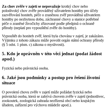
Za chov zvěře v zajetí se nepovažuje
krotký chov nebo
polodivoký chov zvěře prováděný uživatelem honitby pro účely
zazvěřování honiteb, péče o zraněnou zvěř prováděná uživatelem
honitby po nezbytnou dobu, záchranné chovy a stanice potřebné
péče o zraněné živočichy zřizované podle předpisů o ochraně
přírody (neplatí pro vypouštění zvěře do honitby).
Vypouštět do honiteb zvěř, která byla chována v zajetí, je zakázáno.
Výjimku z tohoto zákazu může povolit orgán státní ochrany přírody
(§ 5 odst. 1 písm. c) zákona o myslivosti).
5. Kdo je oprávněn v této věci jednat (podat žádost
apod.)
Fyzická nebo právnická osoba.
6. Jaké jsou podmínky a postup pro řešení životní
situace
O povolení chovu zvěře v zajetí může požádat fyzická nebo
právnická osoba, která se zabývá chovem zvěře v zajetí (jednotlivec,
zookoutek, zoologická zahrada nezřízená obcí nebo krajským
úřadem, zařízení pro výchovu mládeže apod.).