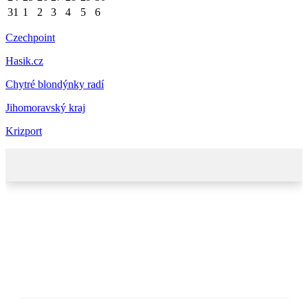
31
1
2
3
4
5
6
Czechpoint
Hasik.cz
Chytré blondýnky radí
Jihomoravský kraj
Krizport