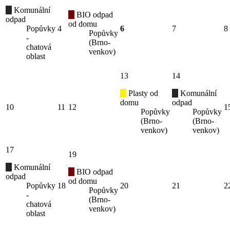
Komunální
BIO odpad
odpad
od domu
Popůvky
4
6
7
8
Popůvky
-
(Brno-
chatová
venkov)
oblast
13
14
Plasty od
Komunální
domu
odpad
10
11
12
1
Popůvky
Popůvky
(Brno-
(Brno-
venkov)
venkov)
17
19
Komunální
BIO odpad
odpad
od domu
Popůvky
18
20
21
2
Popůvky
-
(Brno-
chatová
venkov)
oblast