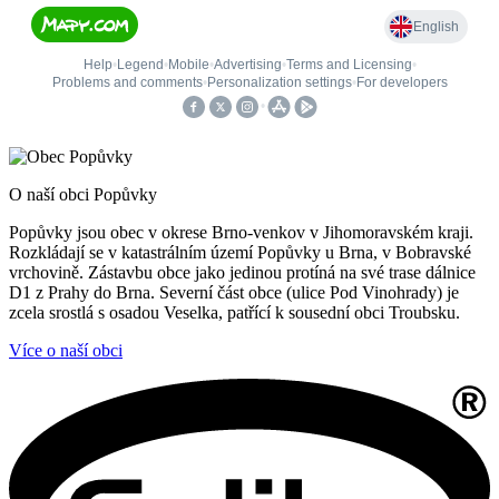
O naší obci Popůvky
Popůvky jsou obec v okrese Brno-venkov v Jihomoravském kraji.
Rozkládají se v katastrálním území Popůvky u Brna, v Bobravské
vrchovině. Zástavbu obce jako jedinou protíná na své trase dálnice
D1 z Prahy do Brna. Severní část obce (ulice Pod Vinohrady) je
zcela srostlá s osadou Veselka, patřící k sousední obci Troubsku.
Více o naší obci