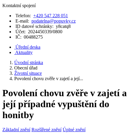
Kontaktní spojení
Telefon:
+420 547 228 051
E-mail:
podatelna@popuvky.cz
ID datové schránky:
y8catq8
Účet:
2024450339/0800
IČ:
00488275
Úřední deska
Aktuality
Úvodní stránka
Obecní úřad
Životní situace
Povolení chovu zvěře v zajetí a její...
Povolení chovu zvěře v zajetí a
její případné vypuštění do
honitby
Základní znění
Rozšířené znění
Úplné znění