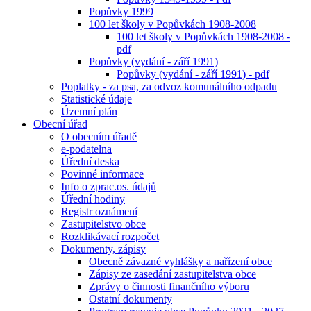
Popůvky 1999
100 let školy v Popůvkách 1908-2008
100 let školy v Popůvkách 1908-2008 -
pdf
Popůvky (vydání - září 1991)
Popůvky (vydání - září 1991) - pdf
Poplatky - za psa, za odvoz komunálního odpadu
Statistické údaje
Územní plán
Obecní úřad
O obecním úřadě
e-podatelna
Úřední deska
Povinné informace
Info o zprac.os. údajů
Úřední hodiny
Registr oznámení
Zastupitelstvo obce
Rozklikávací rozpočet
Dokumenty, zápisy
Obecně závazné vyhlášky a nařízení obce
Zápisy ze zasedání zastupitelstva obce
Zprávy o činnosti finančního výboru
Ostatní dokumenty