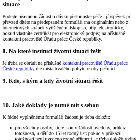
situace
Podejte písemnou žádost o dávku pěstounské péče - příspěvek při
převzetí dítěte na předepsaném formuláři (na originálním nebo z
internetových stránek vytištěném tiskopisu, příp. elektronicky,
pokud vlastníte certifikát pro elektronický podpis) na příslušné
kontaktní pracoviště Úřadu práce České republiky.
8. Na které instituci životní situaci řešit
Je třeba se obrátit na příslušné
kontaktní pracoviště Úřadu práce
České republiky
dle místa trvalého pobytu osoby pečující.
9. Kde, s kým a kdy životní situaci řešit
10. Jaké doklady je nutné mít s sebou
K řádně vyplněnému formuláři žádosti je třeba doložit:
pro všechny osoby, které jsou v žádosti uvedeny, průkaz
totožnosti, u dětí do 15 let rodný list; pokud v průkazu
totožnosti není uvedeno rodné příjmení, je třeba doložit rodný