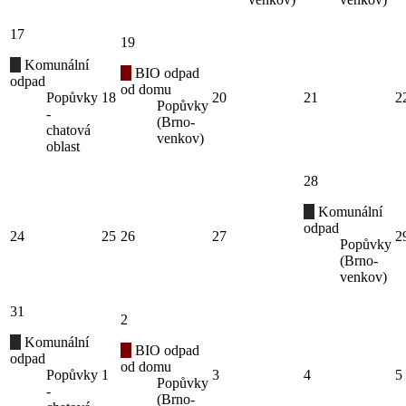
17
19
Komunální
BIO odpad
odpad
od domu
Popůvky
18
20
21
2
Popůvky
-
(Brno-
chatová
venkov)
oblast
28
Komunální
odpad
24
25
26
27
2
Popůvky
(Brno-
venkov)
31
2
Komunální
BIO odpad
odpad
od domu
Popůvky
1
3
4
5
Popůvky
-
(Brno-