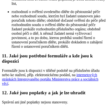
list,
rozhodnutí o svěření uvedeného dítěte do pěstounské péče
nebo rozhodnutí soudu, kterým byl žadatel ustanoven jako
poručník tohoto dítěte; obdobně dočasné svěření do péče před
rozhodnutím soudu o svěření dítěte do pěstounské péče
žadatel prokáže rozhodnutím příslušného orgánu; obdobně
osobní péči o dítě, k němuž žadatel nemá vyživovací
povinnost, a to po dobu, kterou probíhá soudní řízení o
ustanovení poručníkem dítěte, prokáže dokladem o zahájení
řízení o ustanovení poručníkem dítěti.
11. Jaké jsou potřebné formuláře a kde jsou k
dispozici
Formuláře jsou k dispozici v tištěné podobě na příslušném úřadu
nebo ke stažení, příp. elektronickému podání, na
internetových
stránkách Integrovaného portálu Ministerstva práce a sociálních
věcí
.
12. Jaké jsou poplatky a jak je lze uhradit
Správní ani jiné poplatky nejsou stanoveny.