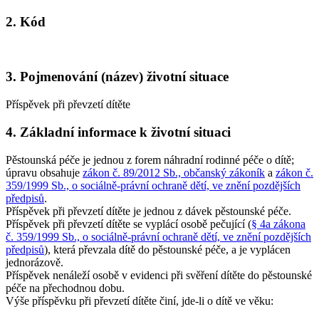
2. Kód
3. Pojmenování (název) životní situace
Příspěvek při převzetí dítěte
4. Základní informace k životní situaci
Pěstounská péče je jednou z forem náhradní rodinné péče o dítě;
úpravu obsahuje
zákon č. 89/2012 Sb., občanský zákoník
a
zákon č.
359/1999 Sb., o sociálně-právní ochraně dětí, ve znění pozdějších
předpisů
.
Příspěvek při převzetí dítěte je jednou z dávek pěstounské péče.
Příspěvek při převzetí dítěte se vyplácí osobě pečující (
§ 4a zákona
č. 359/1999 Sb., o sociálně-právní ochraně dětí, ve znění pozdějších
předpisů
), která převzala dítě do pěstounské péče, a je vyplácen
jednorázově.
Příspěvek nenáleží osobě v evidenci při svěření dítěte do pěstounské
péče na přechodnou dobu.
Výše příspěvku při převzetí dítěte činí, jde-li o dítě ve věku: