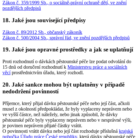
Zákon č. 359/1999 Sb., o sociálně-právní ochraně dětí, ve znění
pozdějších předpisů
18. Jaké jsou související předpisy
Zákon č. 89/2012 Sb., občanský zákoník
Zákon č. 500/2004 Sb., správní řád, ve znění pozdějších předpisů
19. Jaké jsou opravné prostředky a jak se uplatňují
Proti rozhodnutí o dávkách pěstounské péče lze podat odvolání do
15 dnů od doručení rozhodnutí k
Ministerstvu práce a sociálních
věcí
prostřednictvím úřadu, který rozhodl.
20. Jaké sankce mohou být uplatněny v případě
nedodržení povinností
Příjemce, který přijal dávku pěstounské péče nebo její část, ačkoli
musel z okolností předpokládat, že byly vyplaceny neprávem nebo
ve vyšší částce, než náležely, nebo jinak způsobil, že dávky
pěstounské péče byly vyplaceny neprávem nebo v nesprávné výši,
je povinen neprávem přijaté částky vrátit.
O povinnosti vrátit dávku nebo její část rozhoduje příslušná
krajská
pobočka Úřadu práce České republiky
, která dávky pěstounské péče