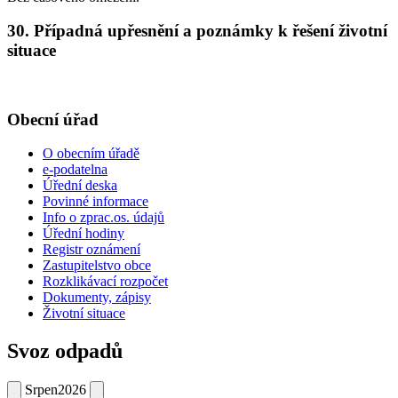
30. Případná upřesnění a poznámky k řešení životní
situace
Obecní úřad
O obecním úřadě
e-podatelna
Úřední deska
Povinné informace
Info o zprac.os. údajů
Úřední hodiny
Registr oznámení
Zastupitelstvo obce
Rozklikávací rozpočet
Dokumenty, zápisy
Životní situace
Svoz odpadů
Srpen
2026