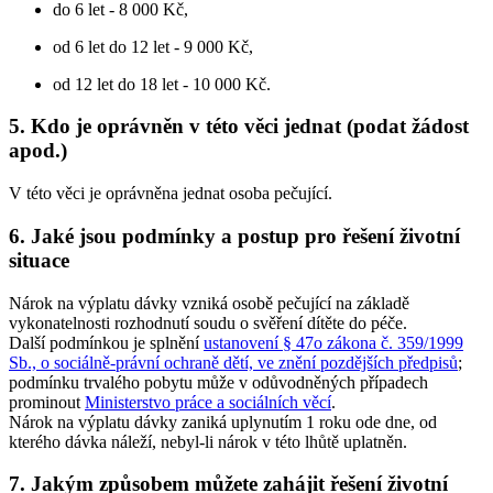
do 6 let - 8 000 Kč,
od 6 let do 12 let - 9 000 Kč,
od 12 let do 18 let - 10 000 Kč.
5. Kdo je oprávněn v této věci jednat (podat žádost
apod.)
V této věci je oprávněna jednat osoba pečující.
6. Jaké jsou podmínky a postup pro řešení životní
situace
Nárok na výplatu dávky vzniká osobě pečující na základě
vykonatelnosti rozhodnutí soudu o svěření dítěte do péče.
Další podmínkou je splnění
ustanovení § 47o zákona č. 359/1999
Sb., o sociálně-právní ochraně dětí, ve znění pozdějších předpisů
;
podmínku trvalého pobytu může v odůvodněných případech
prominout
Ministerstvo práce a sociálních věcí
.
Nárok na výplatu dávky zaniká uplynutím 1 roku ode dne, od
kterého dávka náleží, nebyl-li nárok v této lhůtě uplatněn.
7. Jakým způsobem můžete zahájit řešení životní