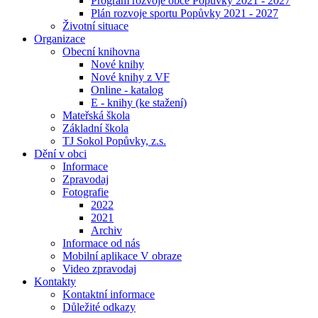
Program rozvoje obce Popůvky 2021 - 2027
Plán rozvoje sportu Popůvky 2021 - 2027
Životní situace
Organizace
Obecní knihovna
Nové knihy
Nové knihy z VF
Online - katalog
E - knihy (ke stažení)
Mateřská škola
Základní škola
TJ Sokol Popůvky, z.s.
Dění v obci
Informace
Zpravodaj
Fotografie
2022
2021
Archiv
Informace od nás
Mobilní aplikace V obraze
Video zpravodaj
Kontakty
Kontaktní informace
Důležité odkazy