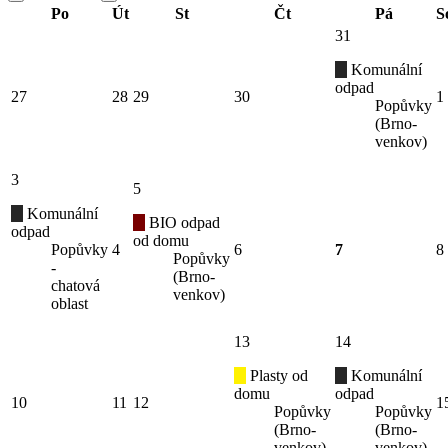
Po
Út
St
Čt
Pá
S
31
Komunální
odpad
27
28
29
30
1
Popůvky
(Brno-
venkov)
3
5
Komunální
BIO odpad
odpad
od domu
Popůvky
4
6
7
8
Popůvky
-
(Brno-
chatová
venkov)
oblast
13
14
Plasty od
Komunální
domu
odpad
10
11
12
1
Popůvky
Popůvky
(Brno-
(Brno-
venkov)
venkov)