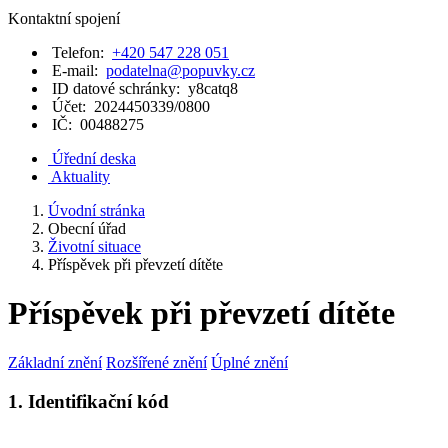
Kontaktní spojení
Telefon:
+420 547 228 051
E-mail:
podatelna@popuvky.cz
ID datové schránky:
y8catq8
Účet:
2024450339/0800
IČ:
00488275
Úřední deska
Aktuality
Úvodní stránka
Obecní úřad
Životní situace
Příspěvek při převzetí dítěte
Příspěvek při převzetí dítěte
Základní znění
Rozšířené znění
Úplné znění
1. Identifikační kód