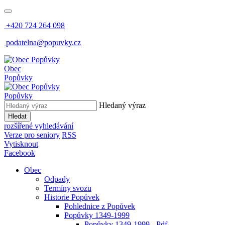
+420 724 264 098
podatelna@popuvky.cz
Obec
Popůvky
Popůvky
Hledaný výraz
Hledat
rozšířené vyhledávání
Verze pro seniory
RSS
Vytisknout
Facebook
Obec
Odpady
Termíny svozu
Historie Popůvek
Pohlednice z Popůvek
Popůvky 1349-1999
Popůvky 1349-1999 - Pdf