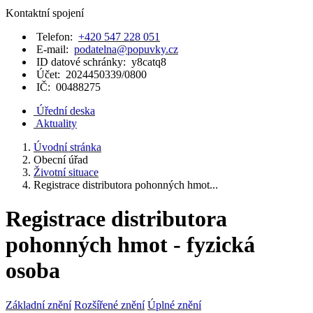
Kontaktní spojení
Telefon:
+420 547 228 051
E-mail:
podatelna@popuvky.cz
ID datové schránky:
y8catq8
Účet:
2024450339/0800
IČ:
00488275
Úřední deska
Aktuality
Úvodní stránka
Obecní úřad
Životní situace
Registrace distributora pohonných hmot...
Registrace distributora
pohonných hmot - fyzická
osoba
Základní znění
Rozšířené znění
Úplné znění