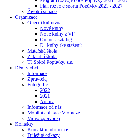
Program rozvoje obce Popůvky 2021 - 2027
Plán rozvoje sportu Popůvky 2021 - 2027
Životní situace
Organizace
Obecní knihovna
Nové knihy
Nové knihy z VF
Online - katalog
E - knihy (ke stažení)
Mateřská škola
Základní škola
TJ Sokol Popůvky, z.s.
Dění v obci
Informace
Zpravodaj
Fotografie
2022
2021
Archiv
Informace od nás
Mobilní aplikace V obraze
Video zpravodaj
Kontakty
Kontaktní informace
Důležité odkazy