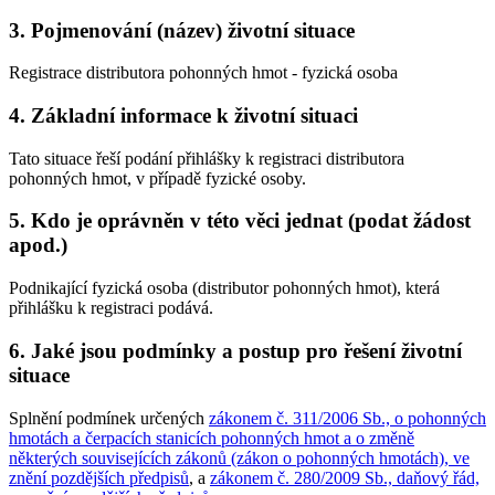
3. Pojmenování (název) životní situace
Registrace distributora pohonných hmot - fyzická osoba
4. Základní informace k životní situaci
Tato situace řeší podání přihlášky k registraci distributora
pohonných hmot, v případě fyzické osoby.
5. Kdo je oprávněn v této věci jednat (podat žádost
apod.)
Podnikající fyzická osoba (distributor pohonných hmot), která
přihlášku k registraci podává.
6. Jaké jsou podmínky a postup pro řešení životní
situace
Splnění podmínek určených
zákonem č. 311/2006 Sb., o pohonných
hmotách a čerpacích stanicích pohonných hmot a o změně
některých souvisejících zákonů (zákon o pohonných hmotách), ve
znění pozdějších předpisů
, a
zákonem č. 280/2009 Sb., daňový řád,