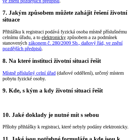
ve znění pozdějších předpisů
.
7. Jakým způsobem můžete zahájit řešení životní
situace
Přihlášku k registraci podává fyzická osoba místně příslušnému
celnímu úřadu, a to
elektronicky
způsobem a za podmínek
stanovených
zákonem č. 280/2009 Sb., daňový řád, ve znění
pozdějších předpisů
.
8. Na které instituci životní situaci řešit
Místně příslušný celní úřad
(daňové oddělení), určený místem
pobytu fyzické osoby.
9. Kde, s kým a kdy životní situaci řešit
10. Jaké doklady je nutné mít s sebou
Přílohy přihlášky k registraci, které nebyly podány elektronicky.
11. Jaké jsou potřebné formuláře a kde jsou k