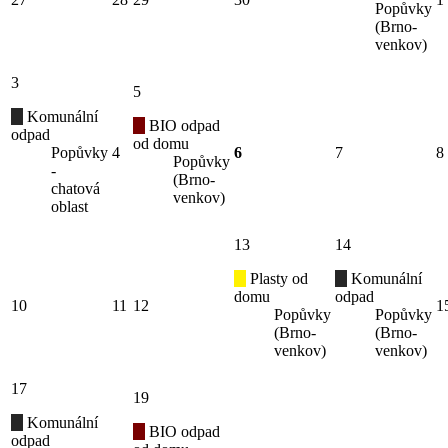
Popůvky
(Brno-
venkov)
3
5
Komunální
BIO odpad
odpad
od domu
Popůvky
4
6
7
8
Popůvky
-
(Brno-
chatová
venkov)
oblast
13
14
Plasty od
Komunální
domu
odpad
10
11
12
1
Popůvky
Popůvky
(Brno-
(Brno-
venkov)
venkov)
17
19
Komunální
BIO odpad
odpad