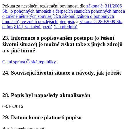
Pokuta za nesplnění registrační povinnosti dle
zákona č. 311/2006
Sb., o pohonných hmotách a čerpacích stanicích pohonných hmot a
o změně některých souvisejících zákonů (zákon o pohonných
hmotách), ve znění pozdějších předpisů
, a
zákona č. 280/2009 Sb.,
daňový řád, ve znění pozdějších předpisů
.
23. Informace o popisovaném postupu (o řešení
životní situace) je možné získat také z jiných zdrojů
a v jiné formě
Celní správa České republiky
24. Související životní situace a návody, jak je řešit
28. Popis byl naposledy aktualizován
03.10.2016
29. Datum konce platnosti popisu
Bez časového omezení.