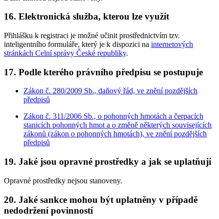
16. Elektronická služba, kterou lze využít
Přihlášku k registraci je možné učinit prostřednictvím tzv.
inteligentního formuláře, který je k dispozici na
internetových
stránkách Celní správy České republiky
.
17. Podle kterého právního předpisu se postupuje
Zákon č. 280/2009 Sb., daňový řád, ve znění pozdějších
předpisů
Zákon č. 311/2006 Sb., o pohonných hmotách a čerpacích
stanicích pohonných hmot a o změně některých souvisejících
zákonů (zákon o pohonných hmotách), ve znění pozdějších
předpisů
19. Jaké jsou opravné prostředky a jak se uplatňují
Opravné prostředky nejsou stanoveny.
20. Jaké sankce mohou být uplatněny v případě
nedodržení povinností