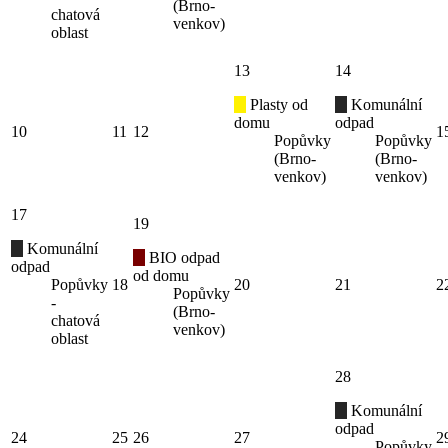
(Brno-
chatová
venkov)
oblast
13
14
Plasty od
Komunální
domu
odpad
10
11
12
1
Popůvky
Popůvky
(Brno-
(Brno-
venkov)
venkov)
17
19
Komunální
BIO odpad
odpad
od domu
Popůvky
18
20
21
2
Popůvky
-
(Brno-
chatová
venkov)
oblast
28
Komunální
odpad
24
25
26
27
2
Popůvky