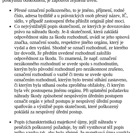
poskytnutí odškodnění, je zapotřebí zejména uvést:
Přesné označení poškozeného, to je jméno, příjmení, rodné
číslo, adresa bydliště a u právnických osob přesný název, IČ,
sídlo, v případě zastoupení třeba přiložit originál plné moci.
Co nejvýstižnější popis skutečností, ze kterých je dovozováno
právo na náhradu škody. Je-li skutečností, která zakládá
odpovědnost státu za škodu rozhodnutí, uvádí se jeho spisová
značka, označení soudu, respektive jiného orgánu, který je
vydal a den vydání. Shodně se označí rozhodnutí, ze kterého
lze dovodit, že předtím uvedené rozhodnutí založilo
odpovědnost za škodu. To znamená, že např. označení
nezákonného rozhodnutí se uvede spolu s rozhodnutím,
kterým bylo původní rozhodnutí pro nezákonnost zrušeno,
označení rozhodnutí o vazbě či trestu se uvede spolu
označením rozhodnutí, kterým bylo trestní stíhání zastaveno,
či kterým byla stíhaná osoba zproštěna obžaloby, či kterým
byla věc postoupena jinému orgánu. Při uplatnění požadavku
náhrady škody způsobené nesprávným úředním postupem
označit orgán v jehož postupu je nesprávný úřední postup
spatřován a výstižně popis skutečnosti, které poškozený
pokládá za nesprávný úřední postup.
Popis (charakteristika) majetkové újmy, jejíž náhradu v
penězích poškozený požaduje, by měl vystihovat též popis
jejího vzniku tak, aby bylo zřejmé, že majetková újma vznikla