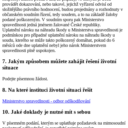
provádět dokazování, nebo takové, jejichž vyřízení odvisí od
složitějšího právního hodnocení, budou projednány a rozhodnuty v
občanském soudním řízení, tedy soudem, a to na základě žaloby
podané poškozeným. V soudním sporu pak Ministerstvo
spravedlnosti jedná jménem žalované České republiky.
Uplatnění nároku na náhradu škody u Ministerstva spravedlnosti je
podmínkou pro případné uplatnění nároku na náhradu škody u
soudu, kterého se může takto poškozený domáhat, pokud do 6
měsíců ode dne uplatnění nebyl jeho nárok Ministerstvem
spravedlnosti plně uspokojen.
7. Jakým způsobem můžete zahájit řešení životní
situace
Podejte písemnou žádost.
8. Na které instituci životní situaci řešit
Ministerstvo spravedlnosti - odbor odškodňování
10. Jaké doklady je nutné mít s sebou
V písemném podání, kterým se uplatňuje požadavek na mimosoudní