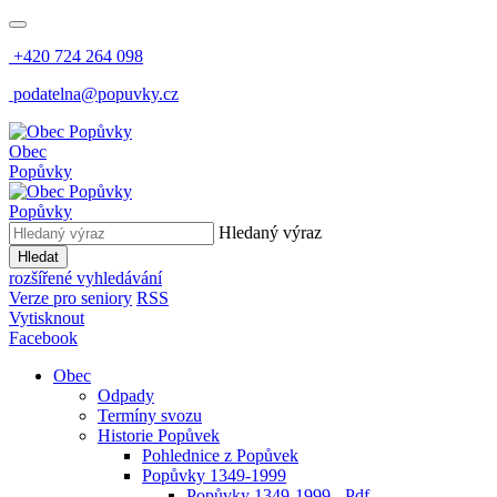
+420 724 264 098
podatelna@popuvky.cz
Obec
Popůvky
Popůvky
Hledaný výraz
Hledat
rozšířené vyhledávání
Verze pro seniory
RSS
Vytisknout
Facebook
Obec
Odpady
Termíny svozu
Historie Popůvek
Pohlednice z Popůvek
Popůvky 1349-1999
Popůvky 1349-1999 - Pdf