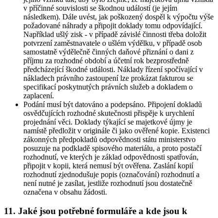
v příčinné souvislosti se škodnou událostí (je jejím
následkem). Dále uvést, jak poškozený dospěl k výpočtu výše
požadované náhrady a připojit doklady tomu odpovídající.
Například ušlý zisk - v případě závislé činnosti třeba doložit
potvrzení zaměstnavatele o ušlém výdělku, v případě osob
samostatně výdělečně činných daňové přiznání o dani z
příjmu za rozhodné období a účetní rok bezprostředně
předcházející škodné události. Náklady řízení spočívající v
nákladech právního zastoupení lze prokázat fakturou se
specifikací poskytnutých právních služeb a dokladem o
zaplacení.
Podání musí být datováno a podepsáno. Připojení dokladů
osvědčujících rozhodné skutečnosti přispěje k urychlení
projednání věci. Doklady týkající se majetkové újmy je
namístě předložit v originále či jako ověřené kopie. Existenci
zákonných předpokladů odpovědnosti státu ministerstvo
posuzuje na podkladě spisového materiálu, a proto postačí
rozhodnutí, ve kterých je základ odpovědnosti spatřován,
připojit v kopii, která nemusí být ověřena. Zaslání kopií
rozhodnutí zjednodušuje popis (označování) rozhodnutí a
není nutné je zasílat, jestliže rozhodnutí jsou dostatečně
označena v obsahu žádosti.
11. Jaké jsou potřebné formuláře a kde jsou k