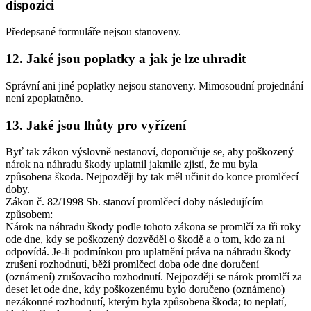
dispozici
Předepsané formuláře nejsou stanoveny.
12. Jaké jsou poplatky a jak je lze uhradit
Správní ani jiné poplatky nejsou stanoveny. Mimosoudní projednání
není zpoplatněno.
13. Jaké jsou lhůty pro vyřízení
Byť tak zákon výslovně nestanoví, doporučuje se, aby poškozený
nárok na náhradu škody uplatnil jakmile zjistí, že mu byla
způsobena škoda. Nejpozději by tak měl učinit do konce promlčecí
doby.
Zákon č. 82/1998 Sb. stanoví promlčecí doby následujícím
způsobem:
Nárok na náhradu škody podle tohoto zákona se promlčí za tři roky
ode dne, kdy se poškozený dozvěděl o škodě a o tom, kdo za ni
odpovídá. Je-li podmínkou pro uplatnění práva na náhradu škody
zrušení rozhodnutí, běží promlčecí doba ode dne doručení
(oznámení) zrušovacího rozhodnutí. Nejpozději se nárok promlčí za
deset let ode dne, kdy poškozenému bylo doručeno (oznámeno)
nezákonné rozhodnutí, kterým byla způsobena škoda; to neplatí,