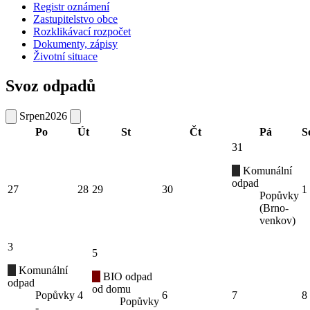
Registr oznámení
Zastupitelstvo obce
Rozklikávací rozpočet
Dokumenty, zápisy
Životní situace
Svoz odpadů
Srpen
2026
Po
Út
St
Čt
Pá
S
31
Komunální
odpad
27
28
29
30
1
Popůvky
(Brno-
venkov)
3
5
Komunální
BIO odpad
odpad
od domu
Popůvky
4
6
7
8
Popůvky
-