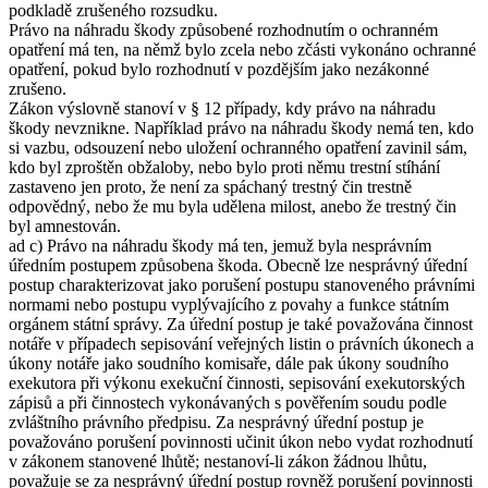
podkladě zrušeného rozsudku.
Právo na náhradu škody způsobené rozhodnutím o ochranném
opatření má ten, na němž bylo zcela nebo zčásti vykonáno ochranné
opatření, pokud bylo rozhodnutí v pozdějším jako nezákonné
zrušeno.
Zákon výslovně stanoví v § 12 případy, kdy právo na náhradu
škody nevznikne. Například právo na náhradu škody nemá ten, kdo
si vazbu, odsouzení nebo uložení ochranného opatření zavinil sám,
kdo byl zproštěn obžaloby, nebo bylo proti němu trestní stíhání
zastaveno jen proto, že není za spáchaný trestný čin trestně
odpovědný, nebo že mu byla udělena milost, anebo že trestný čin
byl amnestován.
ad c) Právo na náhradu škody má ten, jemuž byla nesprávním
úředním postupem způsobena škoda. Obecně lze nesprávný úřední
postup charakterizovat jako porušení postupu stanoveného právními
normami nebo postupu vyplývajícího z povahy a funkce státním
orgánem státní správy. Za úřední postup je také považována činnost
notáře v případech sepisování veřejných listin o právních úkonech a
úkony notáře jako soudního komisaře, dále pak úkony soudního
exekutora při výkonu exekuční činnosti, sepisování exekutorských
zápisů a při činnostech vykonávaných s pověřením soudu podle
zvláštního právního předpisu. Za nesprávný úřední postup je
považováno porušení povinnosti učinit úkon nebo vydat rozhodnutí
v zákonem stanovené lhůtě; nestanoví-li zákon žádnou lhůtu,
považuje se za nesprávný úřední postup rovněž porušení povinnosti