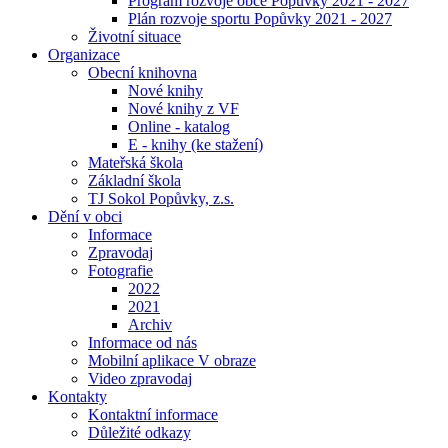
Program rozvoje obce Popůvky 2021 - 2027
Plán rozvoje sportu Popůvky 2021 - 2027
Životní situace
Organizace
Obecní knihovna
Nové knihy
Nové knihy z VF
Online - katalog
E - knihy (ke stažení)
Mateřská škola
Základní škola
TJ Sokol Popůvky, z.s.
Dění v obci
Informace
Zpravodaj
Fotografie
2022
2021
Archiv
Informace od nás
Mobilní aplikace V obraze
Video zpravodaj
Kontakty
Kontaktní informace
Důležité odkazy