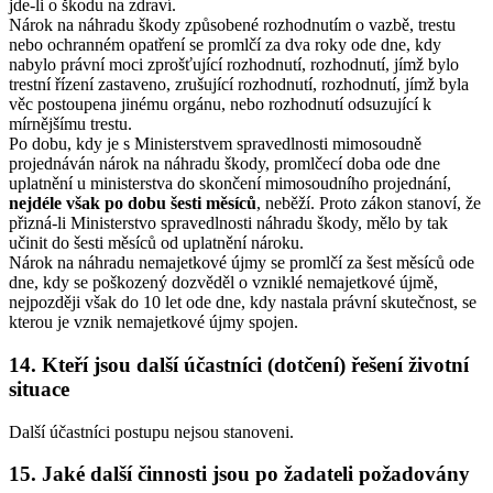
jde-li o škodu na zdraví.
Nárok na náhradu škody způsobené rozhodnutím o vazbě, trestu
nebo ochranném opatření se promlčí za dva roky ode dne, kdy
nabylo právní moci zprošťující rozhodnutí, rozhodnutí, jímž bylo
trestní řízení zastaveno, zrušující rozhodnutí, rozhodnutí, jímž byla
věc postoupena jinému orgánu, nebo rozhodnutí odsuzující k
mírnějšímu trestu.
Po dobu, kdy je s Ministerstvem spravedlnosti mimosoudně
projednáván nárok na náhradu škody, promlčecí doba ode dne
uplatnění u ministerstva do skončení mimosoudního projednání,
nejdéle však po dobu šesti měsíců
, neběží. Proto zákon stanoví, že
přizná-li Ministerstvo spravedlnosti náhradu škody, mělo by tak
učinit do šesti měsíců od uplatnění nároku.
Nárok na náhradu nemajetkové újmy se promlčí za šest měsíců ode
dne, kdy se poškozený dozvěděl o vzniklé nemajetkové újmě,
nejpozději však do 10 let ode dne, kdy nastala právní skutečnost, se
kterou je vznik nemajetkové újmy spojen.
14. Kteří jsou další účastníci (dotčení) řešení životní
situace
Další účastníci postupu nejsou stanoveni.
15. Jaké další činnosti jsou po žadateli požadovány