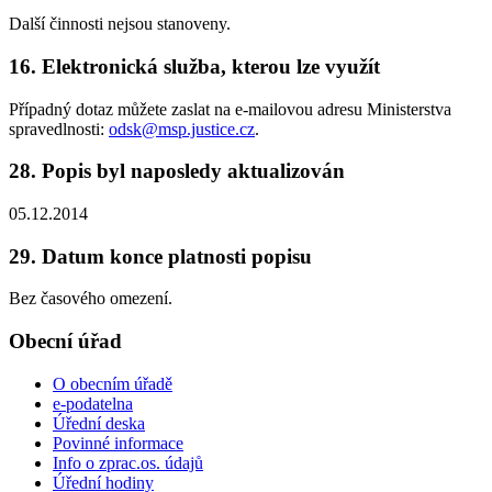
Další činnosti nejsou stanoveny.
16. Elektronická služba, kterou lze využít
Případný dotaz můžete zaslat na e-mailovou adresu Ministerstva
spravedlnosti:
odsk@msp.justice.cz
.
28. Popis byl naposledy aktualizován
05.12.2014
29. Datum konce platnosti popisu
Bez časového omezení.
Obecní úřad
O obecním úřadě
e-podatelna
Úřední deska
Povinné informace
Info o zprac.os. údajů
Úřední hodiny