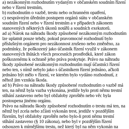
a) nezákonným rozhodnutím vydaným v občanském soudním řízení
nebo v řízení trestním,
b) rozhodnutím o vazbě, trestu nebo ochranném opatření,
c) nesprávným úředním postupem orgánů státu v občanském
soudním řízení nebo v řízení trestním a v případech zákonem
stanovených některých úkonů notářů a soudních exekutorů.
ad a) Nárok na náhradu škody způsobené nezákonným rozhodnutím
lze uplatnit pouze tehdy, pokud pravomocné rozhodnutí bylo
příslušným orgánem pro nezákonnost zrušeno nebo změněno, za
podmínky, že poškozený jako účastník řízení využil v zákonem
stanovených lhůtách všech procesních prostředků, které zákon
poškozenému k ochraně jeho práva poskytuje. Právo na náhradu
škody způsobené nezákonným rozhodnutím mají účastníci řízení
nebo ten, s nímž nebylo jako s účastníkem řízení jednáno, ačkoli
jednáno být mělo v řízení, ve kterém bylo vydáno rozhodnutí, z
něhož jim vznikla škoda.
ad b) Právo na náhradu škody způsobené rozhodnutím o vazbě má
ten, na němž byla vazba vykonána, jestliže bylo proti němu trestní
stíhání zastaveno nebo byl obžaloby zproštěn nebo věc byla
postoupena jinému orgánu.
Právo na náhradu škody způsobené rozhodnutím o trestu má ten, na
němž byl zcela nebo zčásti vykonán trest, jestliže v pozdějším
řízením, byl obžaloby zproštěn nebo bylo-li proti němu trestní
stíhání zastaveno (§ 10 zákona), nebo byl v pozdějším řízení
odsouzen k mírnějšímu trestu, než který byl na něm vykonán na