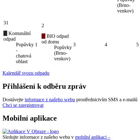
(Brno-
venkov)
31
2
Komunální
BIO odpad
odpad
od domu
Popůvky
1
3
4
5
Popůvky
-
(Brno-
chatová
venkov)
oblast
Kalendář svozu odpadu
Přihlášení k odběru zpráv
Dostávejte
informace z našeho webu
prostřednictvím SMS a e-mailů
Chci se zaregistrovat
Mobilní aplikace
Sledujte informace z našeho webu v
mobilní aplikaci –