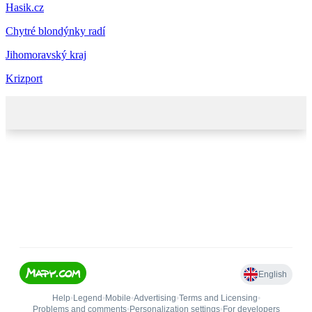
Hasik.cz
Chytré blondýnky radí
Jihomoravský kraj
Krizport