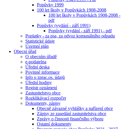
Popůvky 1999
100 let školy v Popůvkách 1908-2008
100 let školy v Popůvkách 1908-2008 -
pdf
Popůvky (vydání - září 1991)
Popůvky (vydání - září 1991) - pdf
Poplatky - za psa, za odvoz komunálního odpadu
Statistické údaje
Územní plán
Obecní úřad
O obecním úřadě
e-podatelna
Úřední deska
Povinné informace
Info o zprac.os. údajů
Úřední hodiny
Registr oznámení
Zastupitelstvo obce
Rozklikávací rozpočet
Dokumenty, zápisy
Obecně závazné vyhlášky a nařízení obce
Zápisy ze zasedání zastupitelstva obce
Zprávy o činnosti finančního výboru
Ostatní dokumenty