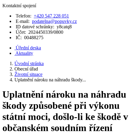
Kontaktní spojení
Telefon:
+420 547 228 051
E-mail:
podatelna@popuvky.cz
ID datové schránky:
y8catq8
Účet:
2024450339/0800
IČ:
00488275
Úřední deska
Aktuality
Úvodní stránka
Obecní úřad
Životní situace
Uplatnění nároku na náhradu škody...
Uplatnění nároku na náhradu
škody způsobené při výkonu
státní moci, došlo-li ke škodě v
občanském soudním řízení