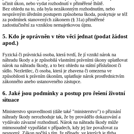
učinit úkon, nebo vydat rozhodnutí v přiměřené lhůtě.
Bez ohledu na to, zda byla nezákonným rozhodnutím, nebo
nesprávným úředním postupem způsobena škoda, poskytuje se též
za podmínek stanovených zákonem (§ 31a) přiměřené
zadostiučinění za vzniklou nemajetkovou újmu.
5. Kdo je oprávněn v této věci jednat (podat žádost
apod.)
Fyzická či právnická osoba, která tvrdí, že jí vznikl nárok na
náhradu škody a je způsobilá vlastními právními úkony uplatňovat
nárok na náhradu škody, a to bez ohledu na státní příslušnost či
sídlo. Nezletilec, či osoba, která je zbavena či omezena ve
způsobilosti k právním úkonům, uplatňuje nárok prostřednictvím
zákonného anebo ustanoveného zástupce.
6. Jaké jsou podmínky a postup pro řešení životní
situace
Ministerstvo spravedlnosti (dále také "ministerstvo") o přiznání
náhrady škody nerozhoduje tak, že by provádělo dokazování a
vydávalo závazné rozhodnutí. Nárok na náhradu škody může
mimosoudně vypořádat v případech, kdy jej lze považovat za
nesporný. Zákon počítá s tím, že případy, ve kterých je třeba