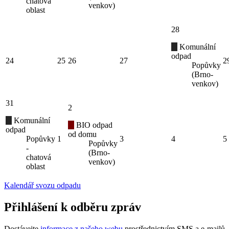
chatová
venkov)
oblast
28
Komunální
odpad
24
25
26
27
2
Popůvky
(Brno-
venkov)
31
2
Komunální
BIO odpad
odpad
od domu
Popůvky
1
3
4
5
Popůvky
-
(Brno-
chatová
venkov)
oblast
Kalendář svozu odpadu
Přihlášení k odběru zpráv
Dostávejte
informace z našeho webu
prostřednictvím SMS a e-mailů