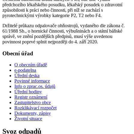
předchozího lékařského posudku, lékařský posudek o zdravotní
způsobilosti k práci nebo činnosti, při níž se zachází s
pyrotechnickými výrobky kategorie P2, T2 nebo F4.
Držitelé průkazu odpalovače ohňostrojů, vydaného dle zákona č.
61/1988 Sb., o hornické činnosti, výbušninách a o státní báňské
správě, ve znění pozdějších předpisů, musí výše uvedenou
povinnost poprvé splnit nejpozději do 4. září 2020.
Obecní úřad
O obecním úřadě
e-podatelna
Úřední deska
Povinné informace
Info o zprac.os. údajů
Úřední hodiny
Registr oznámení
Zastupitelstvo obce
Rozklikávací rozpočet
Dokumenty, zápisy
Životní situace
Svoz odpadů