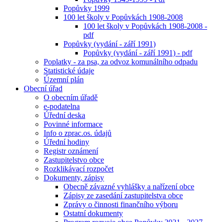
Popůvky 1999
100 let školy v Popůvkách 1908-2008
100 let školy v Popůvkách 1908-2008 -
pdf
Popůvky (vydání - září 1991)
Popůvky (vydání - září 1991) - pdf
Poplatky - za psa, za odvoz komunálního odpadu
Statistické údaje
Územní plán
Obecní úřad
O obecním úřadě
e-podatelna
Úřední deska
Povinné informace
Info o zprac.os. údajů
Úřední hodiny
Registr oznámení
Zastupitelstvo obce
Rozklikávací rozpočet
Dokumenty, zápisy
Obecně závazné vyhlášky a nařízení obce
Zápisy ze zasedání zastupitelstva obce
Zprávy o činnosti finančního výboru
Ostatní dokumenty