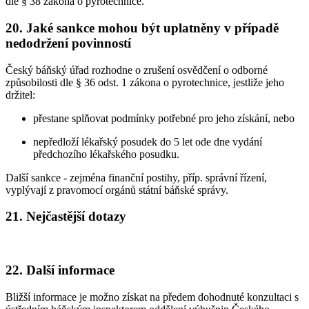
dle § 38 zákona o pyrotechnice.
20. Jaké sankce mohou být uplatněny v případě
nedodržení povinností
Český báňský úřad rozhodne o zrušení osvědčení o odborné
způsobilosti dle § 36 odst. 1 zákona o pyrotechnice, jestliže jeho
držitel:
přestane splňovat podmínky potřebné pro jeho získání, nebo
nepředloží lékařský posudek do 5 let ode dne vydání
předchozího lékařského posudku.
Další sankce - zejména finanční postihy, příp. správní řízení,
vyplývají z pravomocí orgánů státní báňské správy.
21. Nejčastější dotazy
22. Další informace
Bližší informace je možno získat na předem dohodnuté konzultaci s