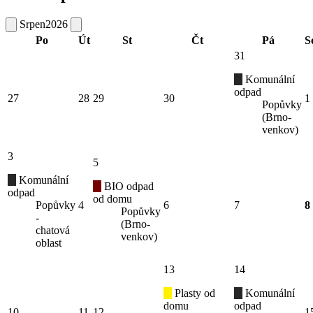
Srpen
2026
Po
Út
St
Čt
Pá
S
31
Komunální
odpad
27
28
29
30
1
Popůvky
(Brno-
venkov)
3
5
Komunální
BIO odpad
odpad
od domu
Popůvky
4
6
7
8
Popůvky
-
(Brno-
chatová
venkov)
oblast
13
14
Plasty od
Komunální
domu
odpad
10
11
12
1