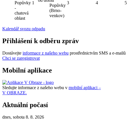
od domu
Popůvky
1
3
4
5
Popůvky
-
(Brno-
chatová
venkov)
oblast
Kalendář svozu odpadu
Přihlášení k odběru zpráv
Dostávejte
informace z našeho webu
prostřednictvím SMS a e-mailů
Chci se zaregistrovat
Mobilní aplikace
Sledujte informace z našeho webu v
mobilní aplikaci –
V OBRAZE.
Aktuální počasí
dnes, sobota 8. 8. 2026