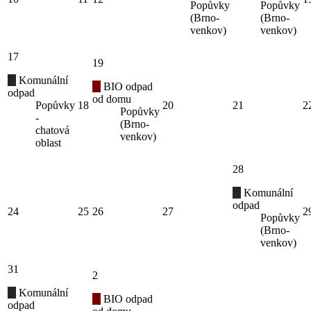
Popůvky
Popůvky
(Brno-
(Brno-
venkov)
venkov)
17
19
Komunální
BIO odpad
odpad
od domu
Popůvky
18
20
21
2
Popůvky
-
(Brno-
chatová
venkov)
oblast
28
Komunální
odpad
24
25
26
27
2
Popůvky
(Brno-
venkov)
31
2
Komunální
BIO odpad
odpad