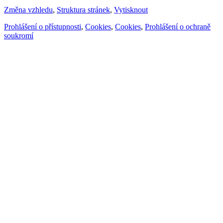
Změna vzhledu
,
Struktura stránek
,
Vytisknout
Prohlášení o přístupnosti
,
Cookies
,
Cookies
,
Prohlášení o ochraně
soukromí