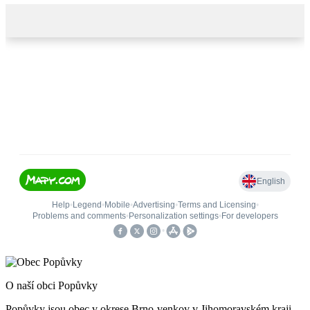
O naší obci Popůvky
Popůvky jsou obec v okrese Brno-venkov v Jihomoravském kraji.