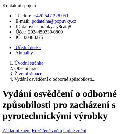
Kontaktní spojení
Telefon:
+420 547 228 051
E-mail:
podatelna@popuvky.cz
ID datové schránky:
y8catq8
Účet:
2024450339/0800
IČ:
00488275
Úřední deska
Aktuality
Úvodní stránka
Obecní úřad
Životní situace
Vydání osvědčení o odborné způsobilosti...
Vydání osvědčení o odborné
způsobilosti pro zacházení s
pyrotechnickými výrobky
Základní znění
Rozšířené znění
Úplné znění