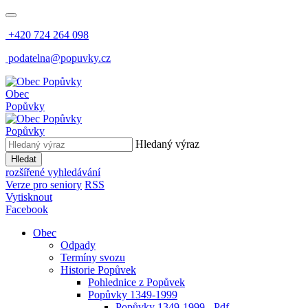
+420 724 264 098
podatelna@popuvky.cz
Obec
Popůvky
Popůvky
Hledaný výraz
Hledat
rozšířené vyhledávání
Verze pro seniory
RSS
Vytisknout
Facebook
Obec
Odpady
Termíny svozu
Historie Popůvek
Pohlednice z Popůvek
Popůvky 1349-1999
Popůvky 1349-1999 - Pdf