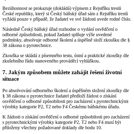
Bezúhonnost se prokazuje (dokládá) výpisem z Rejstříku trestů
České republiky, který si Český báňský úřad sám z Rejstříku trestů
vyžádá pouze v případě, že žadatel ve své žádosti uvede rodné číslo.
Následně Český báňský úřad rozhodne o vydání osvědčení o
odborné způsobilosti, pokud žadatel splňuje výše uvedené
podmínky, absolvuje odborné školení a úspěšně složí zkoušku dle §
38 zákona o pyrotechnice.
Zkouška se skládá z písemného testu, ústní a praktické zkoušky dle
zkušebního řádu stanoveného prováděcí vyhláškou.
7. Jakým způsobem můžete zahájit řešení životní
situace
Po absolvování odborného školení a úspěšném složení zkoušky dle
§ 38 zákona o pyrotechnice žadatel předloží žádost o získání
osvědčení o odborné způsobilosti pro zacházení s pyrotechnickými
výrobky kategorie P2, T2 nebo F4 Českému báňskému úřadu.
K žádosti o získání osvědčení o odborné způsobilosti pro zacházení
s pyrotechnickými výrobky kategorie P2, T2 nebo F4 musí být
přiloženy všechny požadované doklady dle bodu 10.