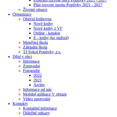
Program rozvoje obce Popůvky 2021 - 2027
Plán rozvoje sportu Popůvky 2021 - 2027
Životní situace
Organizace
Obecní knihovna
Nové knihy
Nové knihy z VF
Online - katalog
E - knihy (ke stažení)
Mateřská škola
Základní škola
TJ Sokol Popůvky, z.s.
Dění v obci
Informace
Zpravodaj
Fotografie
2022
2021
Archiv
Informace od nás
Mobilní aplikace V obraze
Video zpravodaj
Kontakty
Kontaktní informace
Důležité odkazy