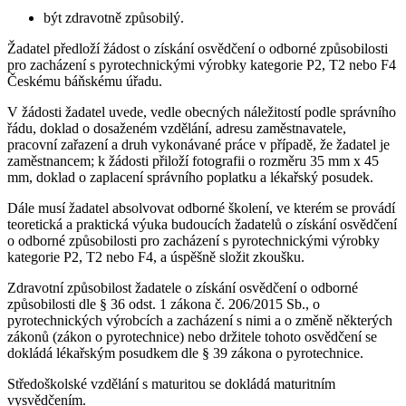
být zdravotně způsobilý.
Žadatel předloží žádost o získání osvědčení o odborné způsobilosti
pro zacházení s pyrotechnickými výrobky kategorie P2, T2 nebo F4
Českému báňskému úřadu.
V žádosti žadatel uvede, vedle obecných náležitostí podle správního
řádu, doklad o dosaženém vzdělání, adresu zaměstnavatele,
pracovní zařazení a druh vykonávané práce v případě, že žadatel je
zaměstnancem; k žádosti přiloží fotografii o rozměru 35 mm x 45
mm, doklad o zaplacení správního poplatku a lékařský posudek.
Dále musí žadatel absolvovat odborné školení, ve kterém se provádí
teoretická a praktická výuka budoucích žadatelů o získání osvědčení
o odborné způsobilosti pro zacházení s pyrotechnickými výrobky
kategorie P2, T2 nebo F4, a úspěšně složit zkoušku.
Zdravotní způsobilost žadatele o získání osvědčení o odborné
způsobilosti dle § 36 odst. 1 zákona č. 206/2015 Sb., o
pyrotechnických výrobcích a zacházení s nimi a o změně některých
zákonů (zákon o pyrotechnice) nebo držitele tohoto osvědčení se
dokládá lékařským posudkem dle § 39 zákona o pyrotechnice.
Středoškolské vzdělání s maturitou se dokládá maturitním
vysvědčením.