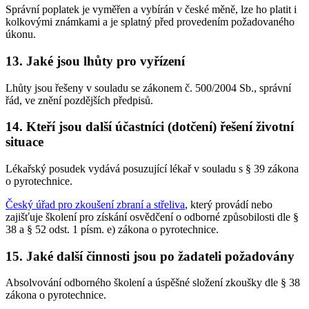
Správní poplatek je vyměřen a vybírán v české měně, lze ho platit i
kolkovými známkami a je splatný před provedením požadovaného
úkonu.
13. Jaké jsou lhůty pro vyřízení
Lhůty jsou řešeny v souladu se zákonem č. 500/2004 Sb., správní
řád, ve znění pozdějších předpisů.
14. Kteří jsou další účastníci (dotčení) řešení životní
situace
Lékařský posudek vydává posuzující lékař v souladu s § 39 zákona
o pyrotechnice.
Český úřad pro zkoušení zbraní a střeliva
, který provádí nebo
zajišťuje školení pro získání osvědčení o odborné způsobilosti dle §
38 a § 52 odst. 1 písm. e) zákona o pyrotechnice.
15. Jaké další činnosti jsou po žadateli požadovány
Absolvování odborného školení a úspěšné složení zkoušky dle § 38
zákona o pyrotechnice.