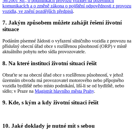
56/2001 Sb., o podmínkách provozu vozidel na pozemních
komunikacích a o změně zákona o pojištění odpovědnosti z provozu
vozidla, ve znění pozdějších předpisů
.
7. Jakým způsobem můžete zahájit řešení životní
situace
Podáním písemné žádosti o vyřazení silničního vozidla z provozu na
příslušný obecní úřad obce s rozšířenou působností (ORP) v místě
aktuálního pobytu nebo sídla provozovatele.
8. Na které instituci životní situaci řešit
Obraťte se na obecní úřad obce s rozšířenou působností, v jehož
územním obvodu má provozovatel motorového nebo přípojného
vozidla bydliště nebo místo podnikání, liší-li se od bydliště, nebo
sídlo; v Praze na
Magistrát hlavního města Prahy
.
9. Kde, s kým a kdy životní situaci řešit
10. Jaké doklady je nutné mít s sebou