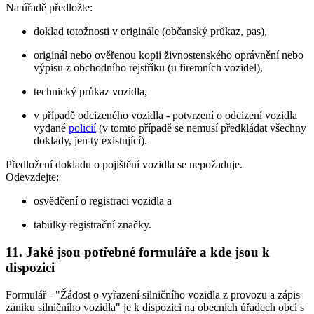
Na úřadě předložte:
doklad totožnosti v originále (občanský průkaz, pas),
originál nebo ověřenou kopii živnostenského oprávnění nebo
výpisu z obchodního rejstříku (u firemních vozidel),
technický průkaz vozidla,
v případě odcizeného vozidla - potvrzení o odcizení vozidla
vydané
policií
(v tomto případě se nemusí předkládat všechny
doklady, jen ty existující).
Předložení dokladu o pojištění vozidla se nepožaduje.
Odevzdejte:
osvědčení o registraci vozidla a
tabulky registrační značky.
11. Jaké jsou potřebné formuláře a kde jsou k
dispozici
Formulář - "Žádost o vyřazení silničního vozidla z provozu a zápis
zániku silničního vozidla" je k dispozici na obecních úřadech obcí s