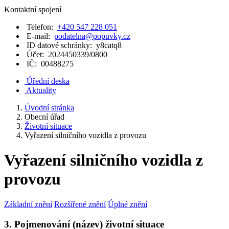
Kontaktní spojení
Telefon:
+420 547 228 051
E-mail:
podatelna@popuvky.cz
ID datové schránky:
y8catq8
Účet:
2024450339/0800
IČ:
00488275
Úřední deska
Aktuality
Úvodní stránka
Obecní úřad
Životní situace
Vyřazení silničního vozidla z provozu
Vyřazení silničního vozidla z
provozu
Základní znění
Rozšířené znění
Úplné znění
3. Pojmenování (název) životní situace