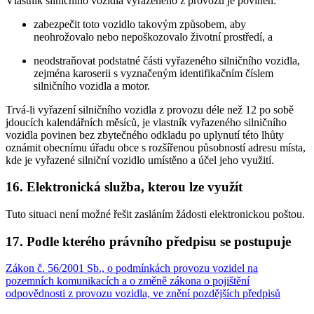
Vlastník silničního vozidla vyřazeného z provozu je povinen:
zabezpečit toto vozidlo takovým způsobem, aby
neohrožovalo nebo nepoškozovalo životní prostředí, a
neodstraňovat podstatné části vyřazeného silničního vozidla,
zejména karoserii s vyznačeným identifikačním číslem
silničního vozidla a motor.
Trvá-li vyřazení silničního vozidla z provozu déle než 12 po sobě
jdoucích kalendářních měsíců, je vlastník vyřazeného silničního
vozidla povinen bez zbytečného odkladu po uplynutí této lhůty
oznámit obecnímu úřadu obce s rozšířenou působností adresu místa,
kde je vyřazené silniční vozidlo umístěno a účel jeho využití.
16. Elektronická služba, kterou lze využít
Tuto situaci není možné řešit zasláním žádosti elektronickou poštou.
17. Podle kterého právního předpisu se postupuje
Zákon č. 56/2001 Sb., o podmínkách provozu vozidel na
pozemních komunikacích a o změně zákona o pojištění
odpovědnosti z provozu vozidla, ve znění pozdějších předpisů