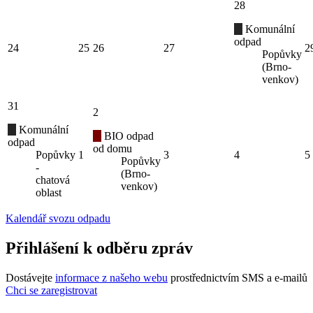
28
Komunální
odpad
24
25
26
27
2
Popůvky
(Brno-
venkov)
31
2
Komunální
BIO odpad
odpad
od domu
Popůvky
1
3
4
5
Popůvky
-
(Brno-
chatová
venkov)
oblast
Kalendář svozu odpadu
Přihlášení k odběru zpráv
Dostávejte
informace z našeho webu
prostřednictvím SMS a e-mailů
Chci se zaregistrovat