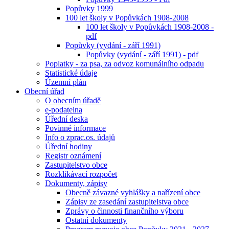
Popůvky 1999
100 let školy v Popůvkách 1908-2008
100 let školy v Popůvkách 1908-2008 -
pdf
Popůvky (vydání - září 1991)
Popůvky (vydání - září 1991) - pdf
Poplatky - za psa, za odvoz komunálního odpadu
Statistické údaje
Územní plán
Obecní úřad
O obecním úřadě
e-podatelna
Úřední deska
Povinné informace
Info o zprac.os. údajů
Úřední hodiny
Registr oznámení
Zastupitelstvo obce
Rozklikávací rozpočet
Dokumenty, zápisy
Obecně závazné vyhlášky a nařízení obce
Zápisy ze zasedání zastupitelstva obce
Zprávy o činnosti finančního výboru
Ostatní dokumenty