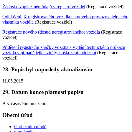
Žádost o zápis změn údajů v registru vozidel
(Registrace vozidel)
Odhlášení již registrovaného vozidla na nového provozovatele nebo
vlastníka vozidla
(Registrace vozidel)
Registrace nového (dosud neregistrovaného) vozidla
(Registrace
vozidel)
Přidělení registrační značky vozidla a vydání technického průkazu
vozidla v případě jejich ztráty, poškození, odcizení
(Registrace
vozidel)
28. Popis byl naposledy aktualizován
11.05.2015
29. Datum konce platnosti popisu
Bez časového omezení.
Obecní úřad
O obecním úřadě
e-podatelna