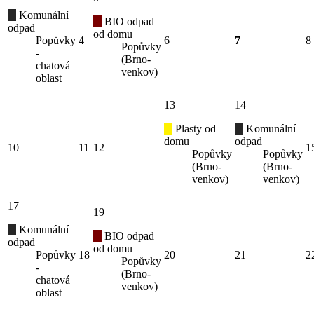
Komunální
BIO odpad
odpad
od domu
Popůvky
4
6
7
8
Popůvky
-
(Brno-
chatová
venkov)
oblast
13
14
Plasty od
Komunální
domu
odpad
10
11
12
1
Popůvky
Popůvky
(Brno-
(Brno-
venkov)
venkov)
17
19
Komunální
BIO odpad
odpad
od domu
Popůvky
18
20
21
2
Popůvky
-
(Brno-
chatová
venkov)
oblast