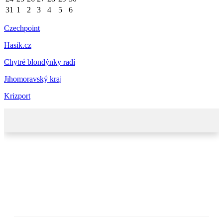
31
1
2
3
4
5
6
Czechpoint
Hasik.cz
Chytré blondýnky radí
Jihomoravský kraj
Krizport