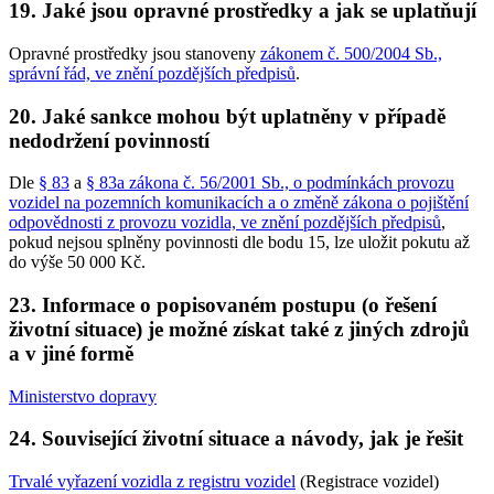
19. Jaké jsou opravné prostředky a jak se uplatňují
Opravné prostředky jsou stanoveny
zákonem č. 500/2004 Sb.,
správní řád, ve znění pozdějších předpisů
.
20. Jaké sankce mohou být uplatněny v případě
nedodržení povinností
Dle
§ 83
a
§ 83a zákona č. 56/2001 Sb., o podmínkách provozu
vozidel na pozemních komunikacích a o změně zákona o pojištění
odpovědnosti z provozu vozidla, ve znění pozdějších předpisů
,
pokud nejsou splněny povinnosti dle bodu 15, lze uložit pokutu až
do výše 50 000 Kč.
23. Informace o popisovaném postupu (o řešení
životní situace) je možné získat také z jiných zdrojů
a v jiné formě
Ministerstvo dopravy
24. Související životní situace a návody, jak je řešit
Trvalé vyřazení vozidla z registru vozidel
(Registrace vozidel)