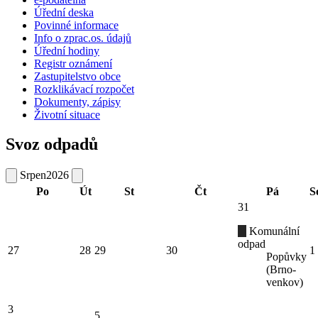
Úřední deska
Povinné informace
Info o zprac.os. údajů
Úřední hodiny
Registr oznámení
Zastupitelstvo obce
Rozklikávací rozpočet
Dokumenty, zápisy
Životní situace
Svoz odpadů
Srpen
2026
Po
Út
St
Čt
Pá
S
31
Komunální
odpad
27
28
29
30
1
Popůvky
(Brno-
venkov)
3
5