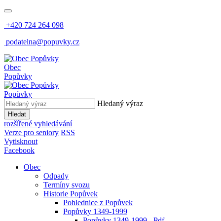
+420 724 264 098
podatelna@popuvky.cz
Obec
Popůvky
Popůvky
Hledaný výraz
Hledat
rozšířené vyhledávání
Verze pro seniory
RSS
Vytisknout
Facebook
Obec
Odpady
Termíny svozu
Historie Popůvek
Pohlednice z Popůvek
Popůvky 1349-1999
Popůvky 1349-1999 - Pdf