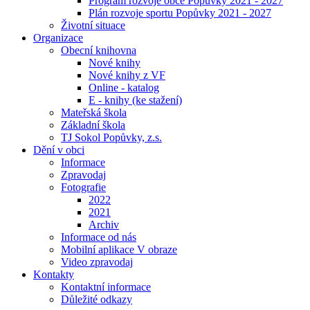
Program rozvoje obce Popůvky 2021 - 2027
Plán rozvoje sportu Popůvky 2021 - 2027
Životní situace
Organizace
Obecní knihovna
Nové knihy
Nové knihy z VF
Online - katalog
E - knihy (ke stažení)
Mateřská škola
Základní škola
TJ Sokol Popůvky, z.s.
Dění v obci
Informace
Zpravodaj
Fotografie
2022
2021
Archiv
Informace od nás
Mobilní aplikace V obraze
Video zpravodaj
Kontakty
Kontaktní informace
Důležité odkazy