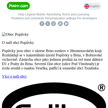
O naší obci Popůvky
Popůvky jsou obec v okrese Brno-venkov v Jihomoravském kraji.
Rozkládají se v katastrálním území Popůvky u Brna, v Bobravské
vrchovině. Zástavbu obce jako jedinou protíná na své trase dálnice
D1 z Prahy do Brna. Severní část obce (ulice Pod Vinohrady) je
zcela srostlá s osadou Veselka, patřící k sousední obci Troubsku.
Více o naší obci