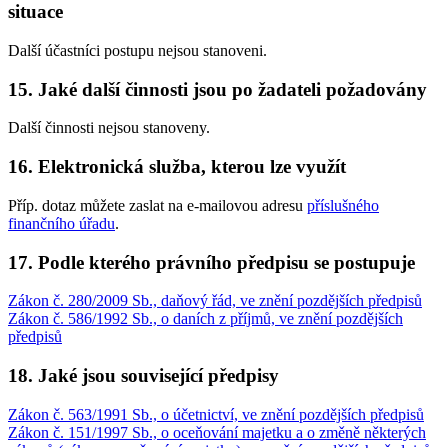
situace
Další účastníci postupu nejsou stanoveni.
15. Jaké další činnosti jsou po žadateli požadovány
Další činnosti nejsou stanoveny.
16. Elektronická služba, kterou lze využít
Příp. dotaz můžete zaslat na e-mailovou adresu
příslušného
finančního úřadu
.
17. Podle kterého právního předpisu se postupuje
Zákon č. 280/2009 Sb., daňový řád, ve znění pozdějších předpisů
Zákon č. 586/1992 Sb., o daních z příjmů, ve znění pozdějších
předpisů
18. Jaké jsou související předpisy
Zákon č. 563/1991 Sb., o účetnictví, ve znění pozdějších předpisů
Zákon č. 151/1997 Sb., o oceňování majetku a o změně některých