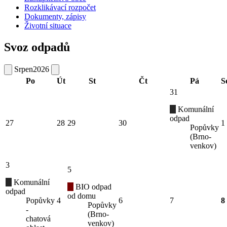
Rozklikávací rozpočet
Dokumenty, zápisy
Životní situace
Svoz odpadů
Srpen
2026
Po
Út
St
Čt
Pá
S
31
Komunální
odpad
27
28
29
30
1
Popůvky
(Brno-
venkov)
3
5
Komunální
BIO odpad
odpad
od domu
Popůvky
4
6
7
8
Popůvky
-
(Brno-
chatová
venkov)