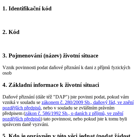
1. Identifikační kód
2. Kód
3. Pojmenování (název) životní situace
Vznik povinnosti podat daňové přiznání k dani z příjmů fyzických
osob
4. Základní informace k životní situaci
Daňové přiznání (dále též "DAP") jste povinni podat, pokud vám
vzniká v souladu se
zákonem č. 280/2009 Sb., daňový řád, ve znění
pozdějších předpisů
, nebo v souladu se zvláštním právním
předpisem (
zákon č. 586/1992 Sb., o daních z příjmů, ve znění
pozdějších předpisů
) tato povinnost, nebo pokud jste k tomu byli
správcem daně vyzváni.
5. Kdo je oprávněn v této věci jednat (podat žádost