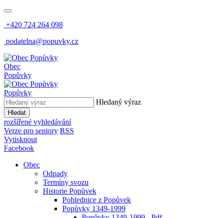
+420 724 264 098
podatelna@popuvky.cz
Obec
Popůvky
Popůvky
Hledaný výraz
Hledat
rozšířené vyhledávání
Verze pro seniory
RSS
Vytisknout
Facebook
Obec
Odpady
Termíny svozu
Historie Popůvek
Pohlednice z Popůvek
Popůvky 1349-1999
Popůvky 1349-1999 - Pdf