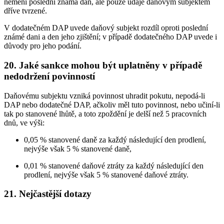
nemění poslední známá daň, ale pouze údaje daňovým subjektem
dříve tvrzené.
V dodatečném DAP uvede daňový subjekt rozdíl oproti poslední
známé dani a den jeho zjištění; v případě dodatečného DAP uvede i
důvody pro jeho podání.
20. Jaké sankce mohou být uplatněny v případě
nedodržení povinností
Daňovému subjektu vzniká povinnost uhradit pokutu, nepodá-li
DAP nebo dodatečné DAP, ačkoliv měl tuto povinnost, nebo učiní-li
tak po stanovené lhůtě, a toto zpoždění je delší než 5 pracovních
dnů, ve výši:
0,05 % stanovené daně za každý následující den prodlení,
nejvýše však 5 % stanovené daně,
0,01 % stanovené daňové ztráty za každý následující den
prodlení, nejvýše však 5 % stanovené daňové ztráty.
21. Nejčastější dotazy