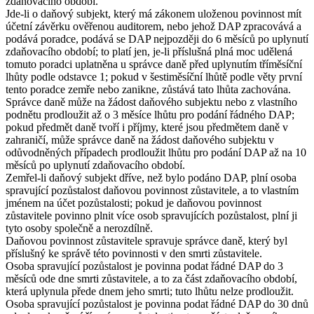
zdaňovacího období.
Jde-li o daňový subjekt, který má zákonem uloženou povinnost mít
účetní závěrku ověřenou auditorem, nebo jehož DAP zpracovává a
podává poradce, podává se DAP nejpozději do 6 měsíců po uplynutí
zdaňovacího období; to platí jen, je-li příslušná plná moc udělená
tomuto poradci uplatněna u správce daně před uplynutím tříměsíční
lhůty podle odstavce 1; pokud v šestiměsíční lhůtě podle věty první
tento poradce zemře nebo zanikne, zůstává tato lhůta zachována.
Správce daně může na žádost daňového subjektu nebo z vlastního
podnětu prodloužit až o 3 měsíce lhůtu pro podání řádného DAP;
pokud předmět daně tvoří i příjmy, které jsou předmětem daně v
zahraničí, může správce daně na žádost daňového subjektu v
odůvodněných případech prodloužit lhůtu pro podání DAP až na 10
měsíců po uplynutí zdaňovacího období.
Zemřel-li daňový subjekt dříve, než bylo podáno DAP, plní osoba
spravující pozůstalost daňovou povinnost zůstavitele, a to vlastním
jménem na účet pozůstalosti; pokud je daňovou povinnost
zůstavitele povinno plnit více osob spravujících pozůstalost, plní ji
tyto osoby společně a nerozdílně.
Daňovou povinnost zůstavitele spravuje správce daně, který byl
příslušný ke správě této povinnosti v den smrti zůstavitele.
Osoba spravující pozůstalost je povinna podat řádné DAP do 3
měsíců ode dne smrti zůstavitele, a to za část zdaňovacího období,
která uplynula přede dnem jeho smrti; tuto lhůtu nelze prodloužit.
Osoba spravující pozůstalost je povinna podat řádné DAP do 30 dnů