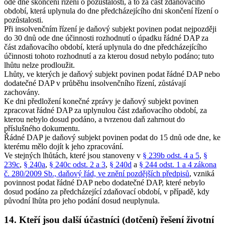
ode dne skončení řízení o pozůstalosti, a to za část zdaňovacího
období, která uplynula do dne předcházejícího dni skončení řízení o
pozůstalosti.
Při insolvenčním řízení je daňový subjekt povinen podat nejpozději
do 30 dnů ode dne účinnosti rozhodnutí o úpadku řádné DAP za
část zdaňovacího období, která uplynula do dne předcházejícího
účinnosti tohoto rozhodnutí a za kterou dosud nebylo podáno; tuto
lhůtu nelze prodloužit.
Lhůty, ve kterých je daňový subjekt povinen podat řádné DAP nebo
dodatečné DAP v průběhu insolvenčního řízení, zůstávají
zachovány.
Ke dni předložení konečné zprávy je daňový subjekt povinen
zpracovat řádné DAP za uplynulou část zdaňovacího období, za
kterou nebylo dosud podáno, a tvrzenou daň zahrnout do
příslušného dokumentu.
Řádné DAP je daňový subjekt povinen podat do 15 dnů ode dne, ke
kterému mělo dojít k jeho zpracování.
Ve stejných lhůtách, které jsou stanoveny v
§ 239b odst. 4 a 5
,
§
239c
,
§ 240a
,
§ 240c odst. 2 a 3
,
§ 240d
a
§ 244 odst. 1 a 4 zákona
č. 280/2009 Sb., daňový řád, ve znění pozdějších předpisů
, vzniká
povinnost podat řádné DAP nebo dodatečné DAP, které nebylo
dosud podáno za předcházející zdaňovací období, v případě, kdy
původní lhůta pro jeho podání dosud neuplynula.
14. Kteří jsou další účastníci (dotčení) řešení životní