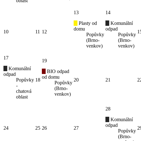
oblast
13
14
Plasty od
Komunální
domu
odpad
10
11
12
1
Popůvky
Popůvky
(Brno-
(Brno-
venkov)
venkov)
17
19
Komunální
BIO odpad
odpad
od domu
Popůvky
18
20
21
2
Popůvky
-
(Brno-
chatová
venkov)
oblast
28
Komunální
odpad
24
25
26
27
2
Popůvky
(Brno-