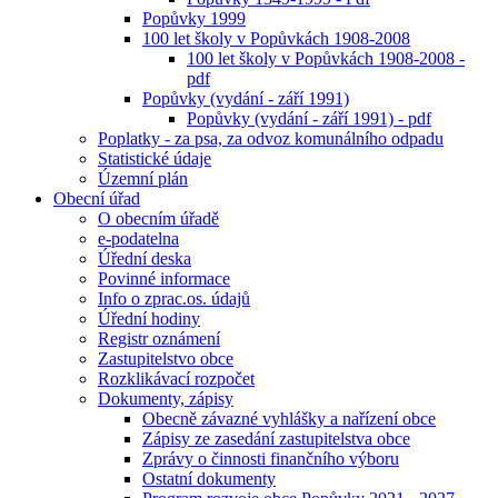
Popůvky 1999
100 let školy v Popůvkách 1908-2008
100 let školy v Popůvkách 1908-2008 -
pdf
Popůvky (vydání - září 1991)
Popůvky (vydání - září 1991) - pdf
Poplatky - za psa, za odvoz komunálního odpadu
Statistické údaje
Územní plán
Obecní úřad
O obecním úřadě
e-podatelna
Úřední deska
Povinné informace
Info o zprac.os. údajů
Úřední hodiny
Registr oznámení
Zastupitelstvo obce
Rozklikávací rozpočet
Dokumenty, zápisy
Obecně závazné vyhlášky a nařízení obce
Zápisy ze zasedání zastupitelstva obce
Zprávy o činnosti finančního výboru
Ostatní dokumenty