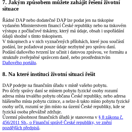
7. Jakým způsobem můžete zahájit řešení životní
situace
Řádné DAP nebo dodatečné DAP lze podat jen na tiskopise
vydaném Ministerstvem financí České republiky nebo na tiskovém
výstupu z počítačové tiskárny, který má údaje, obsah i uspořádání
údajů shodné s tímto tiskopisem.
V tiskopisech a v nich vyznačených přílohách, které jsou součástí
podání, lze požadovat pouze údaje nezbytné pro správu daní.
Podání daňového tvrzení lze učinit i datovou zprávou, ve formátu a
struktuře zveřejněné správcem daně, nebo prostřednictvím
Daňového portálu
.
8. Na které instituci životní situaci řešit
DAP podejte na finančním úřadu v místě vašeho pobytu.
Pro účely správy daní se místem pobytu fyzické osoby rozumí
adresa místa trvalého pobytu občana České republiky, nebo adresa
hlášeného místa pobytu cizince, a nelze-li takto místo pobytu fyzické
osoby určit, rozumí se jím místo na území České republiky, kde se
fyzická osoba převážně zdržuje.
Územní působnost finančních úřadů je stanovena v
§ 8 zákona č.
456/2011 Sb., o Finanční správě České republiky, ve znění
pozdějších předpisů
.