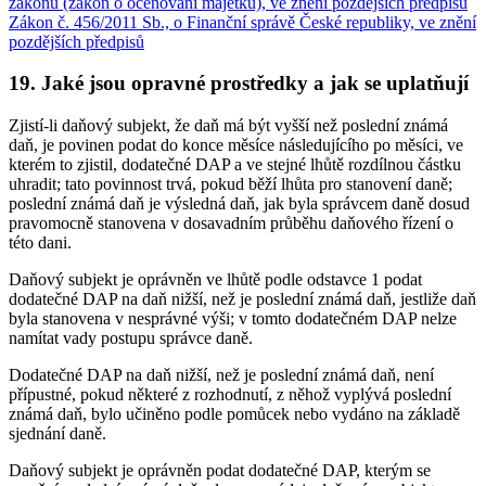
zákonů (zákon o oceňování majetku), ve znění pozdějších předpisů
Zákon č. 456/2011 Sb., o Finanční správě České republiky, ve znění
pozdějších předpisů
19. Jaké jsou opravné prostředky a jak se uplatňují
Zjistí-li daňový subjekt, že daň má být vyšší než poslední známá
daň, je povinen podat do konce měsíce následujícího po měsíci, ve
kterém to zjistil, dodatečné DAP a ve stejné lhůtě rozdílnou částku
uhradit; tato povinnost trvá, pokud běží lhůta pro stanovení daně;
poslední známá daň je výsledná daň, jak byla správcem daně dosud
pravomocně stanovena v dosavadním průběhu daňového řízení o
této dani.
Daňový subjekt je oprávněn ve lhůtě podle odstavce 1 podat
dodatečné DAP na daň nižší, než je poslední známá daň, jestliže daň
byla stanovena v nesprávné výši; v tomto dodatečném DAP nelze
namítat vady postupu správce daně.
Dodatečné DAP na daň nižší, než je poslední známá daň, není
přípustné, pokud některé z rozhodnutí, z něhož vyplývá poslední
známá daň, bylo učiněno podle pomůcek nebo vydáno na základě
sjednání daně.
Daňový subjekt je oprávněn podat dodatečné DAP, kterým se