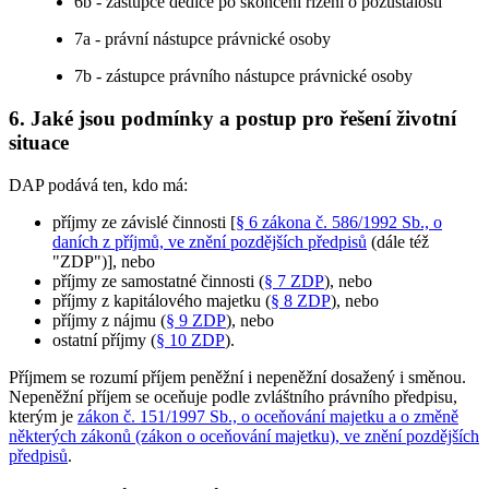
6b - zástupce dědice po skončení řízení o pozůstalosti
7a - právní nástupce právnické osoby
7b - zástupce právního nástupce právnické osoby
6. Jaké jsou podmínky a postup pro řešení životní
situace
DAP podává ten, kdo má:
příjmy ze závislé činnosti [
§ 6 zákona č. 586/1992 Sb., o
daních z příjmů, ve znění pozdějších předpisů
(dále též
"ZDP")], nebo
příjmy ze samostatné činnosti (
§ 7 ZDP
), nebo
příjmy z kapitálového majetku (
§ 8 ZDP
), nebo
příjmy z nájmu (
§ 9 ZDP
), nebo
ostatní příjmy (
§ 10 ZDP
).
Příjmem se rozumí příjem peněžní i nepeněžní dosažený i směnou.
Nepeněžní příjem se oceňuje podle zvláštního právního předpisu,
kterým je
zákon č. 151/1997 Sb., o oceňování majetku a o změně
některých zákonů (zákon o oceňování majetku), ve znění pozdějších
předpisů
.