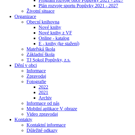
Program rozvoje obce Popůvky 2021 - 2027
Plán rozvoje sportu Popůvky 2021 - 2027
Životní situace
Organizace
Obecní knihovna
Nové knihy
Nové knihy z VF
Online - katalog
E - knihy (ke stažení)
Mateřská škola
Základní škola
TJ Sokol Popůvky, z.s.
Dění v obci
Informace
Zpravodaj
Fotografie
2022
2021
Archiv
Informace od nás
Mobilní aplikace V obraze
Video zpravodaj
Kontakty
Kontaktní informace
Důležité odkazy