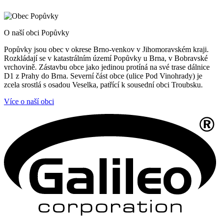
O naší obci Popůvky
Popůvky jsou obec v okrese Brno-venkov v Jihomoravském kraji.
Rozkládají se v katastrálním území Popůvky u Brna, v Bobravské
vrchovině. Zástavbu obce jako jedinou protíná na své trase dálnice
D1 z Prahy do Brna. Severní část obce (ulice Pod Vinohrady) je
zcela srostlá s osadou Veselka, patřící k sousední obci Troubsku.
Více o naší obci