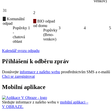
venkov)
31
2
Komunální
BIO odpad
odpad
od domu
Popůvky
1
3
4
5
Popůvky
-
(Brno-
chatová
venkov)
oblast
Kalendář svozu odpadu
Přihlášení k odběru zpráv
Dostávejte
informace z našeho webu
prostřednictvím SMS a e-mailů
Chci se zaregistrovat
Mobilní aplikace
Sledujte informace z našeho webu v
mobilní aplikaci –
V OBRAZE.