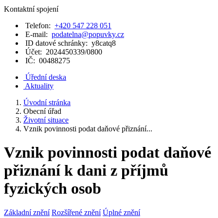
Kontaktní spojení
Telefon:
+420 547 228 051
E-mail:
podatelna@popuvky.cz
ID datové schránky:
y8catq8
Účet:
2024450339/0800
IČ:
00488275
Úřední deska
Aktuality
Úvodní stránka
Obecní úřad
Životní situace
Vznik povinnosti podat daňové přiznání...
Vznik povinnosti podat daňové
přiznání k dani z příjmů
fyzických osob
Základní znění
Rozšířené znění
Úplné znění