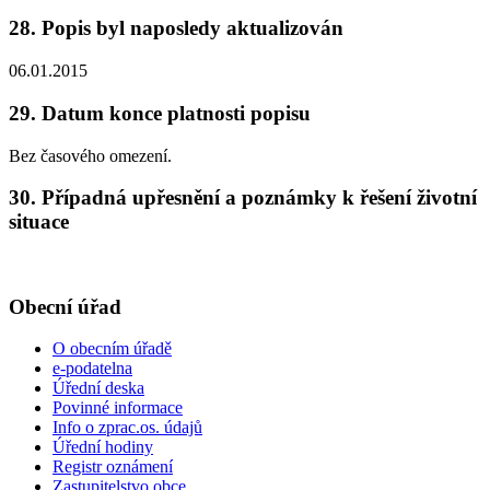
28. Popis byl naposledy aktualizován
06.01.2015
29. Datum konce platnosti popisu
Bez časového omezení.
30. Případná upřesnění a poznámky k řešení životní
situace
Obecní úřad
O obecním úřadě
e-podatelna
Úřední deska
Povinné informace
Info o zprac.os. údajů
Úřední hodiny
Registr oznámení
Zastupitelstvo obce