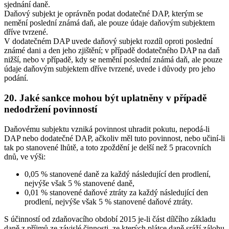
sjednání daně.
Daňový subjekt je oprávněn podat dodatečné DAP, kterým se
nemění poslední známá daň, ale pouze údaje daňovým subjektem
dříve tvrzené.
V dodatečném DAP uvede daňový subjekt rozdíl oproti poslední
známé dani a den jeho zjištění; v případě dodatečného DAP na daň
nižší, nebo v případě, kdy se nemění poslední známá daň, ale pouze
údaje daňovým subjektem dříve tvrzené, uvede i důvody pro jeho
podání.
20. Jaké sankce mohou být uplatněny v případě
nedodržení povinností
Daňovému subjektu vzniká povinnost uhradit pokutu, nepodá-li
DAP nebo dodatečné DAP, ačkoliv měl tuto povinnost, nebo učiní-li
tak po stanovené lhůtě, a toto zpoždění je delší než 5 pracovních
dnů, ve výši:
0,05 % stanovené daně za každý následující den prodlení,
nejvýše však 5 % stanovené daně,
0,01 % stanovené daňové ztráty za každý následující den
prodlení, nejvýše však 5 % stanovené daňové ztráty.
S účinností od zdaňovacího období 2015 je-li část dílčího základu
daně z příjmů ze závislé činnosti, ze kterých plátce daně sráží zálohu