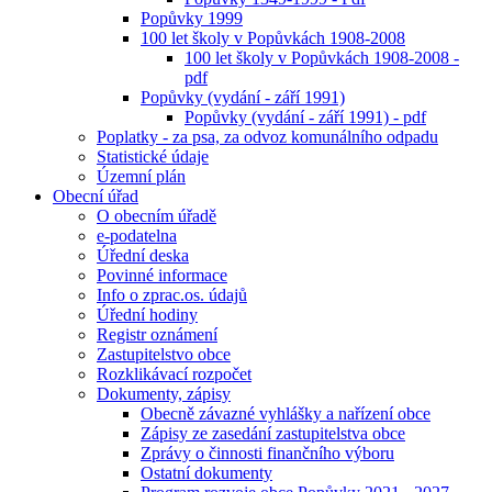
Popůvky 1999
100 let školy v Popůvkách 1908-2008
100 let školy v Popůvkách 1908-2008 -
pdf
Popůvky (vydání - září 1991)
Popůvky (vydání - září 1991) - pdf
Poplatky - za psa, za odvoz komunálního odpadu
Statistické údaje
Územní plán
Obecní úřad
O obecním úřadě
e-podatelna
Úřední deska
Povinné informace
Info o zprac.os. údajů
Úřední hodiny
Registr oznámení
Zastupitelstvo obce
Rozklikávací rozpočet
Dokumenty, zápisy
Obecně závazné vyhlášky a nařízení obce
Zápisy ze zasedání zastupitelstva obce
Zprávy o činnosti finančního výboru
Ostatní dokumenty