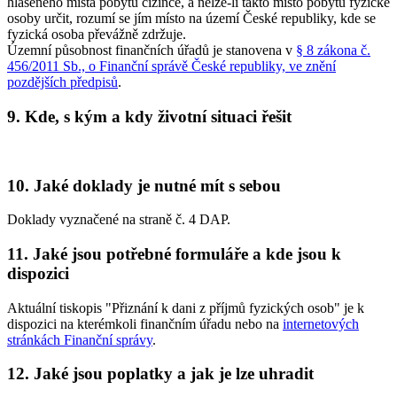
hlášeného místa pobytu cizince, a nelze-li takto místo pobytu fyzické
osoby určit, rozumí se jím místo na území České republiky, kde se
fyzická osoba převážně zdržuje.
Územní působnost finančních úřadů je stanovena v
§ 8 zákona č.
456/2011 Sb., o Finanční správě České republiky, ve znění
pozdějších předpisů
.
9. Kde, s kým a kdy životní situaci řešit
10. Jaké doklady je nutné mít s sebou
Doklady vyznačené na straně č. 4 DAP.
11. Jaké jsou potřebné formuláře a kde jsou k
dispozici
Aktuální tiskopis "Přiznání k dani z příjmů fyzických osob" je k
dispozici na kterémkoli finančním úřadu nebo na
internetových
stránkách Finanční správy
.
12. Jaké jsou poplatky a jak je lze uhradit