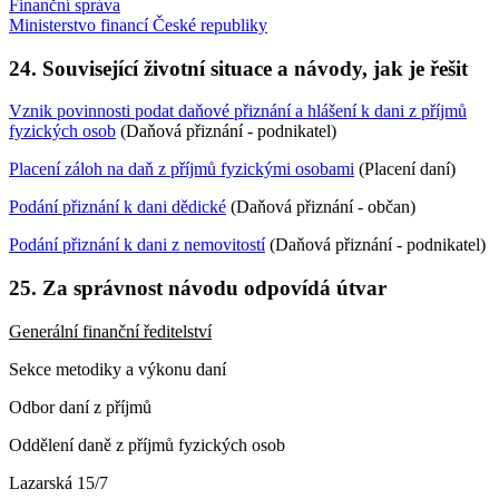
Finanční správa
Ministerstvo financí České republiky
24. Související životní situace a návody, jak je řešit
Vznik povinnosti podat daňové přiznání a hlášení k dani z příjmů
fyzických osob
(Daňová přiznání - podnikatel)
Placení záloh na daň z příjmů fyzickými osobami
(Placení daní)
Podání přiznání k dani dědické
(Daňová přiznání - občan)
Podání přiznání k dani z nemovitostí
(Daňová přiznání - podnikatel)
25. Za správnost návodu odpovídá útvar
Generální finanční ředitelství
Sekce metodiky a výkonu daní
Odbor daní z příjmů
Oddělení daně z příjmů fyzických osob
Lazarská 15/7