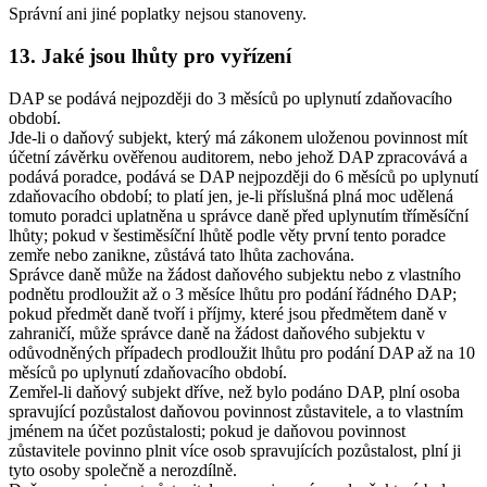
Správní ani jiné poplatky nejsou stanoveny.
13. Jaké jsou lhůty pro vyřízení
DAP se podává nejpozději do 3 měsíců po uplynutí zdaňovacího
období.
Jde-li o daňový subjekt, který má zákonem uloženou povinnost mít
účetní závěrku ověřenou auditorem, nebo jehož DAP zpracovává a
podává poradce, podává se DAP nejpozději do 6 měsíců po uplynutí
zdaňovacího období; to platí jen, je-li příslušná plná moc udělená
tomuto poradci uplatněna u správce daně před uplynutím tříměsíční
lhůty; pokud v šestiměsíční lhůtě podle věty první tento poradce
zemře nebo zanikne, zůstává tato lhůta zachována.
Správce daně může na žádost daňového subjektu nebo z vlastního
podnětu prodloužit až o 3 měsíce lhůtu pro podání řádného DAP;
pokud předmět daně tvoří i příjmy, které jsou předmětem daně v
zahraničí, může správce daně na žádost daňového subjektu v
odůvodněných případech prodloužit lhůtu pro podání DAP až na 10
měsíců po uplynutí zdaňovacího období.
Zemřel-li daňový subjekt dříve, než bylo podáno DAP, plní osoba
spravující pozůstalost daňovou povinnost zůstavitele, a to vlastním
jménem na účet pozůstalosti; pokud je daňovou povinnost
zůstavitele povinno plnit více osob spravujících pozůstalost, plní ji
tyto osoby společně a nerozdílně.