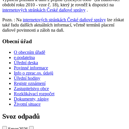
období roku 2010 - vzor č. 18), který je rovněž k dispozici na
internetových stránkách České daňové správy
.
Pozn.
: Na
internetových stránkách České daňové správy
lze získat
také řadu dalších aktuálních informací, včetně termínů placení
daňové povinnosti a záloh na daň.
Obecní úřad
O obecním úřadě
e-podatelna
Úřední deska
Povinné informace
Info o zprac.os. údajů
Úřední hodiny
Registr oznámení
Zastupitelstvo obce
Rozklikávací rozpočet
Dokumenty, zápisy
Životní situace
Svoz odpadů
Srpen
2026