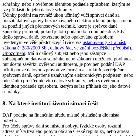
schránky, nebo s ověřenou identitou podatele způsobem, kterým se
lze přihlásit do jeho datové schránky.
Účinky podání má rovněž úkon učiněný vůči správci daně za
použití datové zprávy bez uznávaného elektronického podpisu nebo
za použití jiných přenosových technik, které je správce daně
způsobilý přijmout, pokud je toto podání do 5 dnů ode dne, kdy
došlo správci daně, potvrzeno nebo opakováno způsobem
uvedeným ve větě předcházející (více viz
ustanovení § 71 a násl.
zákona č. 280/2009 Sb., daňový řád, ve znění pozdějších předpisů
).
Upozornění
: Má-li daňový subjekt nebo jeho zástupce
zpřístupněnou datovou schránku nebo zákonem uloženou povinnost
mít účetní závěrku ověřenou auditorem, je povinen podání DAP
učinit pouze datovou zprávou ve formátu a struktuře zveřejněné
správcem daně, opatřené uznávaným elektronickým podpisem, nebo
odesláním prostřednictvím datové schránky, nebo s ověřenou
identitou podatele způsobem, kterým se lze přihlásit do jeho datové
schránky.
8. Na které instituci životní situaci řešit
DAP podejte na finančním úřadu místně příslušném dle místa
pobytu.
Pro účely správy daní se místem pobytu fyzické osoby rozumí
adresa místa trvalého pobytu občana České republiky, nebo adresa