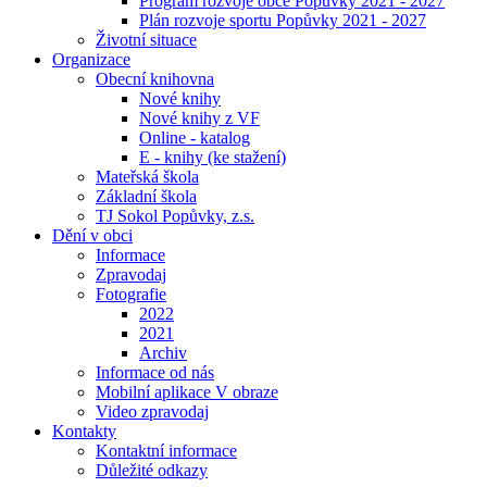
Program rozvoje obce Popůvky 2021 - 2027
Plán rozvoje sportu Popůvky 2021 - 2027
Životní situace
Organizace
Obecní knihovna
Nové knihy
Nové knihy z VF
Online - katalog
E - knihy (ke stažení)
Mateřská škola
Základní škola
TJ Sokol Popůvky, z.s.
Dění v obci
Informace
Zpravodaj
Fotografie
2022
2021
Archiv
Informace od nás
Mobilní aplikace V obraze
Video zpravodaj
Kontakty
Kontaktní informace
Důležité odkazy