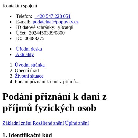
Kontaktní spojení
Telefon:
+420 547 228 051
E-mail:
podatelna@popuvky.cz
ID datové schránky:
y8catq8
Účet:
2024450339/0800
IČ:
00488275
Úřední deska
Aktuality
Úvodní stránka
Obecní úřad
Životní situace
Podání přiznání k dani z příjmů...
Podání přiznání k dani z
příjmů fyzických osob
Základní znění
Rozšířené znění
Úplné znění
1. Identifikační kód