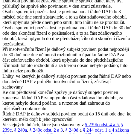
Daňovou povinnost zůstavitele spravuje správce daně, který byl
příslušný ke správě této povinnosti v den smrti zůstavitele.
Osoba spravující pozůstalost je povinna podat řádné DAP do 3
měsíců ode dne smrti zůstavitele, a to za část zdaňovacího období,
která uplynula přede dnem jeho smrti; tuto lhůtu nelze prodloužit.
Osoba spravující pozůstalost je povinna podat řádné DAP do 30 dnů
ode dne skončení řízení o pozůstalosti, a to za část zdaňovacího
období, která uplynula do dne předcházejícího dni skončení řízení o
pozůstalosti.
Při insolvenčním řízení je daňový subjekt povinen podat nejpozději
do 30 dnů ode dne účinnosti rozhodnutí o úpadku řádné DAP za
část zdaňovacího období, která uplynula do dne předcházejícího
účinnosti tohoto rozhodnutí a za kterou dosud nebylo podáno; tuto
lhůtu nelze prodloužit.
Lhůty, ve kterých je daňový subjekt povinen podat řádné DAP nebo
dodatečné DAP v průběhu insolvenčního řízení, zůstávají
zachovány.
Ke dni předložení konečné zprávy je daňový subjekt povinen
zpracovat řádné DAP za uplynulou část zdaňovacího období, za
kterou nebylo dosud podáno, a tvrzenou daň zahrnout do
příslušného dokumentu.
Řádné DAP je daňový subjekt povinen podat do 15 dnů ode dne, ke
kterému mělo dojít k jeho zpracování.
Ve stejných lhůtách, které jsou stanoveny v
§ 239b odst. 4 a 5
,
§
239c
,
§ 240a
,
§ 240c odst. 2 a 3
,
§ 240d
a
§ 244 odst. 1 a 4 zákona