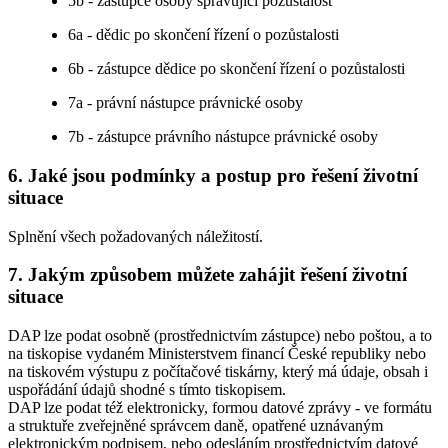
5b - zástupce osoby spravující pozůstalost
6a - dědic po skončení řízení o pozůstalosti
6b - zástupce dědice po skončení řízení o pozůstalosti
7a - právní nástupce právnické osoby
7b - zástupce právního nástupce právnické osoby
6. Jaké jsou podmínky a postup pro řešení životní
situace
Splnění všech požadovaných náležitostí.
7. Jakým způsobem můžete zahájit řešení životní
situace
DAP lze podat osobně (prostřednictvím zástupce) nebo poštou, a to
na tiskopise vydaném Ministerstvem financí České republiky nebo
na tiskovém výstupu z počítačové tiskárny, který má údaje, obsah i
uspořádání údajů shodné s tímto tiskopisem.
DAP lze podat též elektronicky, formou datové zprávy - ve formátu
a struktuře zveřejněné správcem daně, opatřené uznávaným
elektronickým podpisem, nebo odesláním prostřednictvím datové