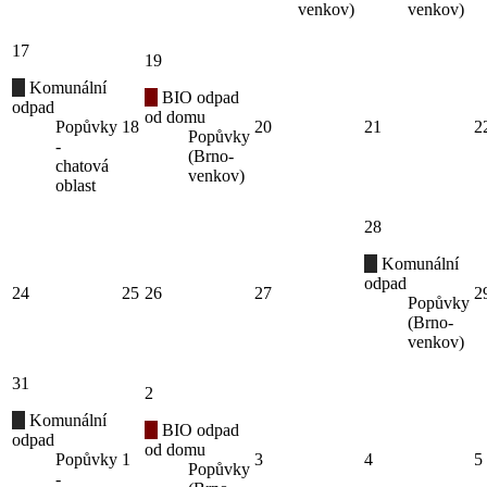
venkov)
venkov)
17
19
Komunální
BIO odpad
odpad
od domu
Popůvky
18
20
21
2
Popůvky
-
(Brno-
chatová
venkov)
oblast
28
Komunální
odpad
24
25
26
27
2
Popůvky
(Brno-
venkov)
31
2
Komunální
BIO odpad
odpad
od domu
Popůvky
1
3
4
5
Popůvky
-