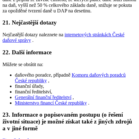
na daň, vyšší než 50 % celkového základu daně, snižuje se pokuta
za opožděné tvrzení daně u DAP na desetinu.
21. Nejčastější dotazy
Nejčastější dotazy naleznete na
internetových stránkách České
daňové správy
.
22. Další informace
Můžete se obrátit na:
daňového poradce, případně
Komoru daňových poradců
České republiky
,
finanční úřady,
finanční ředitelství,
Generální finanční ředitelství
,
Ministerstvo financí České republiky
.
23. Informace o popisovaném postupu (o řešení
životní situace) je možné získat také z jiných zdrojů
a v jiné formě