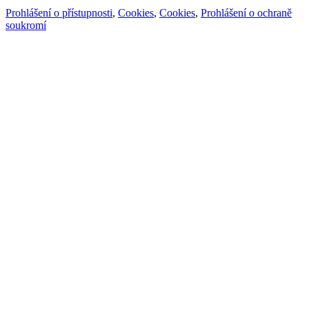
Prohlášení o přístupnosti
,
Cookies
,
Cookies
,
Prohlášení o ochraně
soukromí