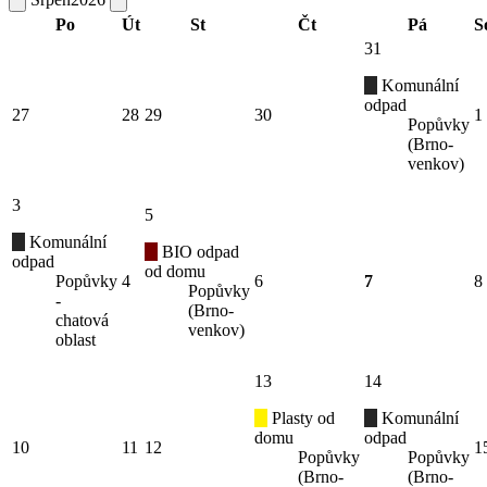
Po
Út
St
Čt
Pá
S
31
Komunální
odpad
27
28
29
30
1
Popůvky
(Brno-
venkov)
3
5
Komunální
BIO odpad
odpad
od domu
Popůvky
4
6
7
8
Popůvky
-
(Brno-
chatová
venkov)
oblast
13
14
Plasty od
Komunální
domu
odpad
10
11
12
1
Popůvky
Popůvky
(Brno-
(Brno-