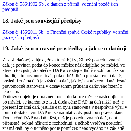
Zákon č. 586/1992 Sb., o daních z příjmů, ve znění pozdějších
předpisů
18. Jaké jsou související předpisy
Zákon č. 456/2011 Sb., o Finanční správě České republiky, ve znění
pozdějších předpisů
19. Jaké jsou opravné prostředky a jak se uplatňují
Zjistí-li daňový subjekt, že daň má být vyšší než poslední známá
daň, je povinen podat do konce měsíce následujícího po měsíci, ve
kterém to zjistil, dodatečné DAP a ve stejné lhůtě rozdílnou částku
uhradit; tato povinnost trvá, pokud běží lhůta pro stanovení daně;
poslední známá daň je výsledná daň, jak byla správcem daně dosud
pravomocně stanovena v dosavadním průběhu daňového řízení o
této dani.
Daňový subjekt je oprávněn podat do konce měsíce následujícího
po měsíci, ve kterém to zjistil, dodatečné DAP na daň nižší, než je
poslední známá daň, jestliže daň byla stanovena v nesprávné výši; v
tomto dodatečném DAP nelze namítat vady postupu správce daně.
Dodatečné DAP na daň nižší, než je poslední známá daň, není
přípustné, pokud některé z rozhodnutí, z něhož vyplývá poslední
známá daň, bylo učiněno podle pomůcek nebo vydáno na základě