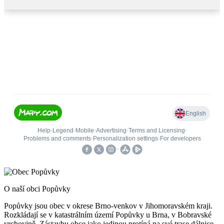
O naší obci Popůvky
Popůvky jsou obec v okrese Brno-venkov v Jihomoravském kraji.
Rozkládají se v katastrálním území Popůvky u Brna, v Bobravské
vrchovině. Zástavbu obce jako jedinou protíná na své trase dálnice