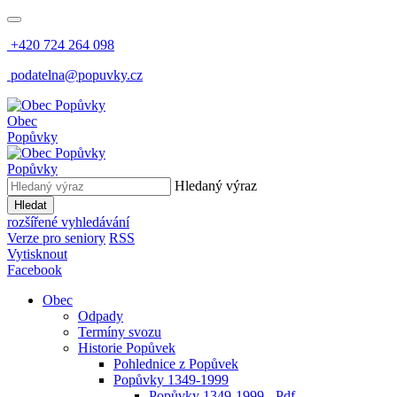
+420 724 264 098
podatelna@popuvky.cz
Obec
Popůvky
Popůvky
Hledaný výraz
Hledat
rozšířené vyhledávání
Verze pro seniory
RSS
Vytisknout
Facebook
Obec
Odpady
Termíny svozu
Historie Popůvek
Pohlednice z Popůvek
Popůvky 1349-1999
Popůvky 1349-1999 - Pdf