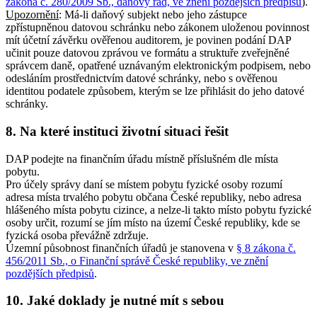
zákona č. 280/2009 Sb., daňový řád, ve znění pozdějších předpisů
).
Upozornění
: Má-li daňový subjekt nebo jeho zástupce
zpřístupněnou datovou schránku nebo zákonem uloženou povinnost
mít účetní závěrku ověřenou auditorem, je povinen podání DAP
učinit pouze datovou zprávou ve formátu a struktuře zveřejněné
správcem daně, opatřené uznávaným elektronickým podpisem, nebo
odesláním prostřednictvím datové schránky, nebo s ověřenou
identitou podatele způsobem, kterým se lze přihlásit do jeho datové
schránky.
8. Na které instituci životní situaci řešit
DAP podejte na finančním úřadu místně příslušném dle místa
pobytu.
Pro účely správy daní se místem pobytu fyzické osoby rozumí
adresa místa trvalého pobytu občana České republiky, nebo adresa
hlášeného místa pobytu cizince, a nelze-li takto místo pobytu fyzické
osoby určit, rozumí se jím místo na území České republiky, kde se
fyzická osoba převážně zdržuje.
Územní působnost finančních úřadů je stanovena v
§ 8 zákona č.
456/2011 Sb., o Finanční správě České republiky, ve znění
pozdějších předpisů
.
10. Jaké doklady je nutné mít s sebou