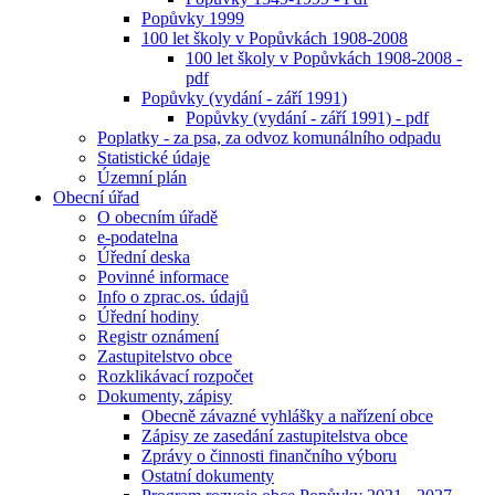
Popůvky 1999
100 let školy v Popůvkách 1908-2008
100 let školy v Popůvkách 1908-2008 -
pdf
Popůvky (vydání - září 1991)
Popůvky (vydání - září 1991) - pdf
Poplatky - za psa, za odvoz komunálního odpadu
Statistické údaje
Územní plán
Obecní úřad
O obecním úřadě
e-podatelna
Úřední deska
Povinné informace
Info o zprac.os. údajů
Úřední hodiny
Registr oznámení
Zastupitelstvo obce
Rozklikávací rozpočet
Dokumenty, zápisy
Obecně závazné vyhlášky a nařízení obce
Zápisy ze zasedání zastupitelstva obce
Zprávy o činnosti finančního výboru
Ostatní dokumenty