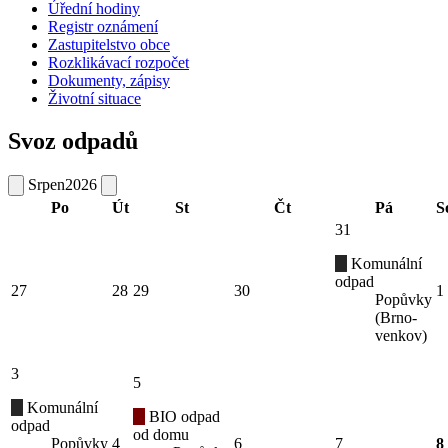
Úřední hodiny
Registr oznámení
Zastupitelstvo obce
Rozklikávací rozpočet
Dokumenty, zápisy
Životní situace
Svoz odpadů
Srpen
2026
Po
Út
St
Čt
Pá
S
31
Komunální
odpad
27
28
29
30
1
Popůvky
(Brno-
venkov)
3
5
Komunální
BIO odpad
odpad
od domu
Popůvky
4
6
7
8