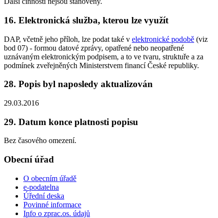
Další činnosti nejsou stanoveny.
16. Elektronická služba, kterou lze využít
DAP, včetně jeho příloh, lze podat také v
elektronické podobě
(viz
bod 07) - formou datové zprávy, opatřené nebo neopatřené
uznávaným elektronickým podpisem, a to ve tvaru, struktuře a za
podmínek zveřejněných Ministerstvem financí České republiky.
28. Popis byl naposledy aktualizován
29.03.2016
29. Datum konce platnosti popisu
Bez časového omezení.
Obecní úřad
O obecním úřadě
e-podatelna
Úřední deska
Povinné informace
Info o zprac.os. údajů