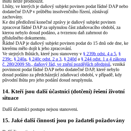
lhůtu nelze prodloužit.
Lhůty, ve kterých je daňový subjekt povinen podat řádné DAP nebo
dodatečné DAP v průběhu insolvenčního řízení, zůstávají
zachovány.
Ke dni předložení konečné zprávy je daňový subjekt povinen
zpracovat řádné DAP za uplynulou část zdaňovacího období, za
kterou nebylo dosud podáno, a tvrzenou daň zahrnout do
příslušného dokumentu.
Řádné DAP je daňový subjekt povinen podat do 15 dnů ode dne, ke
kterému mělo dojít k jeho zpracování.
Ve stejných lhůtách, které jsou stanoveny v
§ 239b odst. 4 a 5
,
§
239c
,
§ 240a
,
§ 240c odst. 2 a 3
,
§ 240d
a
§ 244 odst. 1 a 4 zákona
č. 280/2009 Sb., daňový řád, ve znění pozdějších předpisů
, vzniká
povinnost podat řádné DAP nebo dodatečné DAP, které nebylo
dosud podáno za předcházející zdaňovací období, v případě, kdy
původní lhůta pro jeho podání dosud neuplynula.
14. Kteří jsou další účastníci (dotčení) řešení životní
situace
Další účastníci postupu nejsou stanoveni.
15. Jaké další činnosti jsou po žadateli požadovány