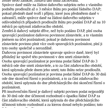
zemře nebo zanikne, zůstává tato lhůta zachována.
Správce daně může na žádost daňového subjektu nebo z vlastního
podnětu prodloužit až o 3 měsíce lhůtu pro podání řádného DAP;
pokud předmět daně tvoří i příjmy, které jsou předmětem daně v
zahraničí, může správce daně na žádost daňového subjektu v
odůvodněných případech prodloužit lhůtu pro podání DAP až na 10
měsíců po uplynutí zdaňovacího období.
Zemřel-li daňový subjekt dříve, než bylo podáno DAP, plní osoba
spravující pozůstalost daňovou povinnost zůstavitele, a to vlastním
jménem na účet pozůstalosti; pokud je daňovou povinnost
zůstavitele povinno plnit více osob spravujících pozůstalost, plní ji
tyto osoby společně a nerozdílně.
Daňovou povinnost zůstavitele spravuje správce daně, který byl
příslušný ke správě této povinnosti v den smrti zůstavitele.
Osoba spravující pozůstalost je povinna podat řádné DAP do 3
měsíců ode dne smrti zůstavitele, a to za část zdaňovacího období,
která uplynula přede dnem jeho smrti; tuto lhůtu nelze prodloužit.
Osoba spravující pozůstalost je povinna podat řádné DAP do 30 dnů
ode dne skončení řízení o pozůstalosti, a to za část zdaňovacího
období, která uplynula do dne předcházejícího dni skončení řízení o
pozůstalosti.
Při insolvenčním řízení je daňový subjekt povinen podat nejpozději
do 30 dnů ode dne účinnosti rozhodnutí o úpadku řádné DAP za
část zdaňovacího období, která uplynula do dne předcházejícího
účinnosti tohoto rozhodnutí a za kterou dosud nebylo podáno; tuto